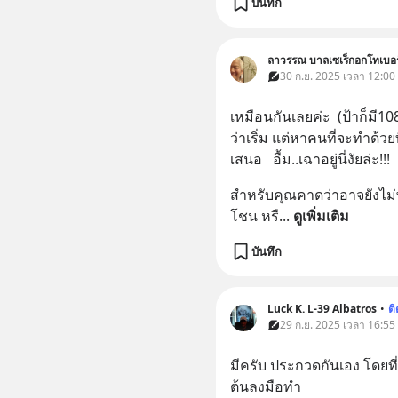
บันทึก
ลาวรรณ บาลเซเร็กอกโทเบอร
30 ก.ย. 2025 เวลา 12:00
เหมือนกันเลยค่ะ  (ป้าก็มี108
ว่าเริ่ม แต่หาคนที่จะทำด้วย
เสนอ   อื้ม..เฉาอยู่นี่งัยล่ะ!!!
สำหรับคุณคาดว่าอาจยังไม่พ
โชน หรื
... 
ดูเพิ่มเติม
บันทึก
Luck K. L-39 Albatros
•
ต
29 ก.ย. 2025 เวลา 16:55
มีครับ ประกวดกันเอง โดยที่
ต้นลงมือทำ