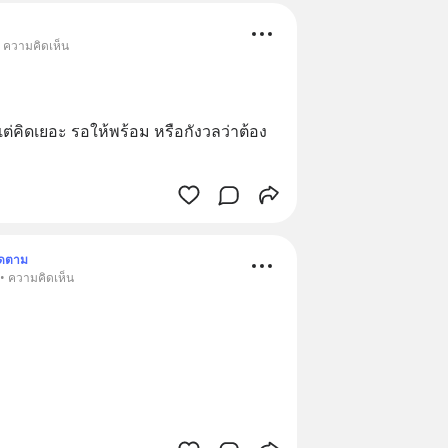
• ความคิดเห็น
ต่คิดเยอะ รอให้พร้อม หรือกังวลว่าต้อง
อ
ิดตาม
 • ความคิดเห็น