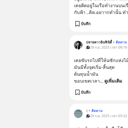
เคยติดอยู่ในเรือทำงานบนเรือ 
กับฟ้า ..คิด.อยาากทำนั้น ทำน
บันทึก
ปลายดาวอินฟินิตี้
•
ติดตาม
29 ก.ย. 2025 เวลา 06:16
เคยขับรถไปที่ให้นซักแห่งไ
มันมีทั้งจุดเริ่ม-สิ้นสุด
ต้นทุนน้ำมัน
ขอบเขตเวลา
... 
ดูเพิ่มเติม
บันทึก
::
•
ติดตาม
29 ก.ย. 2025 เวลา 05:32