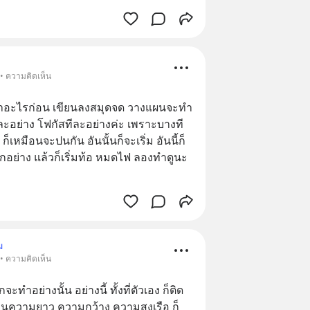
 • ความคิดเห็น
ทำอะไรก่อน เขียนลงสมุดจด วางแผนจะทำ
ละอย่าง โฟกัสทีละอย่างค่ะ เพราะบางที
เหมือนจะปนกัน อันนั้นก็จะเริ่ม อันนี้ก็
ปสักอย่าง แล้วก็เริ่มท้อ หมดไฟ ลองทำดูนะ
ม
 • ความคิดเห็น
ะทำอย่างนั้น อย่างนี้ ทั้งที่ตัวเอง ก็ติด
เกินความยาว ความกว้าง ความสูงเรือ ก็