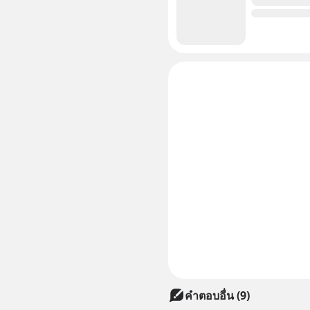
คำตอบอื่น
(
9
)