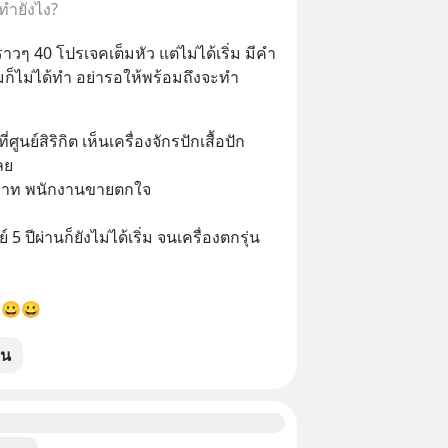
มทำยังไง?
าวๆ 40 โปรเจคเต็มหัว แต่ไม่ได้เริ่ม มีคำ
ก็ไม่ได้ทำ อย่ารอให้พร้อมถึงจะทำ 
ูนย์สิริกิต เห็นเครื่องจักรปักเสื้อปัก
ลย 
่าบาท พนักงานขายตกใจ
 ปีผ่านก็ยังไม่ได้เริ่ม จนเครื่องตกรุ่น 
😀😀😀
็น