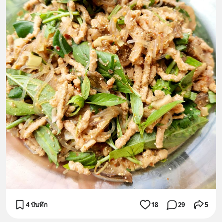
4 บันทึก
18
29
5