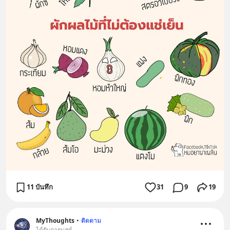
11 บันทึก
31
9
19
MyThoughts
•
ติดตาม
ได้รับการบูสต์