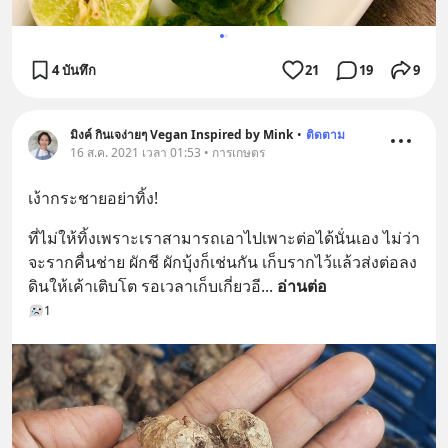
4 บันทึก
21
19
9
มิงค์ กินเจง่ายๆ Vegan Inspired by Mink
•
ติดตาม
16 ส.ค. 2021 เวลา 01:53 • การเกษตร
เง้ากระชายอย่าทิ้ง!
ที่ไม่ให้ทิ้งเพราะเราสามารถเอาไปเพาะต่อได้นั่นเอง ไม่ว่า
จะรากคื่นช่าย ผักชี ผักบุ้งก็เช่นกัน เก็บรากไว้แล้วส่งต่อลง
ดินให้เค้าเติบโต รอเวลาเก็บเกี่ยวอี
... 
อ่านต่อ
1