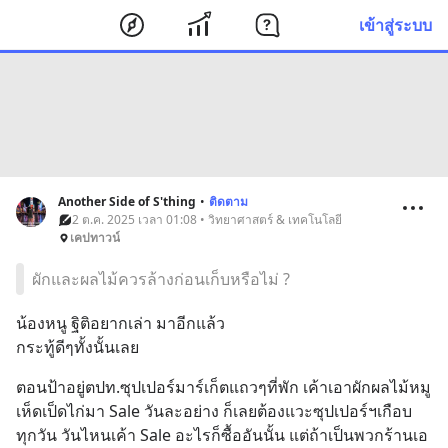
เข้าสู่ระบบ
Another Side of S'thing
•
ติดตาม
2 ต.ค. 2025 เวลา 01:08 • วิทยาศาสตร์ & เทคโนโลยี
เคปทาวน์
ผักและผลไม้ควรล้างก่อนเก็บหรือไม่ ?
น้องหนู ฐิติอยากเล่า มาอีกแล้ว
กระทู้ดีๆทั้งนั้นเลย
ตอนป้าอยู่ตปท.ซุปเปอร์มาร์เก็ตแถวๆที่พัก เค้าเอาผักผลไม้หมู
เห็ดเป็ดไก่มา Sale วันละอย่าง ก็เลยต้องแวะซุปเปอร์ฯเกือบ
ทุกวัน วันไหนเค้า Sale อะไรก็ซื้ออันนั้น แต่ถ้าเป็นพวกร้านเอ