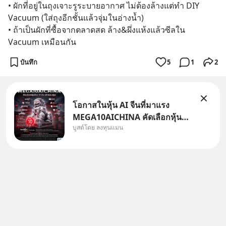
• ผักที่อยู่ในถุงเจาะรูระบายอากาศ ไม่ต้องล้างแต่ทำ DIY 
Vacuum (ใส่ถุงอีกชั้นแล้วจุ่มในอ่างน้ำ)
• ถ้าเป็นผักที่ซื้อจากตลาดสด ล้าง&ผึ่งแห้งแล้วซีลใน 
Vacuum เหมือนกัน
บันทึก
5
1
2
โอกาสในหุ้น AI จีนที่มาแรง
MEGA10AICHINA คัดเลือกหุ้น
บูสต์โดย ลงทุนแมน
ใหม่ 9 ตัว เข้ากองทุน.. ครอบคลุม
ทั้งซัปพลายเชน AI จีน พิเศษ ช่วง
3 - 19 ส.ค. 69 มีโปรโมชัน ลด
50% ค่าธรรมเนียมซื้อ | ยอด 2
ล้านบาทขึ้นไป ฟรีค่าธรร