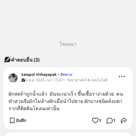
โฆษณา
คำตอบอื่น
(
3
)
Satapol Vithayapak
•
ติดตาม
3 ต.ค. 2025 เวลา 15:47 • วิทยาศาสตร์ & เทคโนโลยี
ผักสดถ้าถูกน้ำแล้ว  มันจะเน่าเร็ว ขึ้นเชื้อราง่ายด้วย  คน
ทำสวนจึงมักไม่ล้างผักเมื่อนำไปขาย ผักบางชนิดล้งแตา
รากที่ติดดินโคลนเท่านั้น
บันทึก
1
1