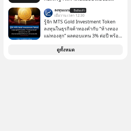
สุดโต่งนี้ ไม่ใช่แค่การกีดกันทางการค้า
ประเทศ Bloomberg รายงาน ไทย
ธรรมดา แต่มันคือแผนอุ้มชูแบรนด์แห่ง
ลงทุนแมน
ยืนยันแล้ว
ประกาศจุดยืนชัดเจนว่า จะไม่อนุญาต
เมื่อวาน เวลา 12:30
ชาติอย่าง Proton เพื่อรักษาตำแหน่ง
ให้บริษัทสหรัฐฯ ตั้งบริษัทโทรคมนาคม
รู้จัก MTS Gold Investment Token
งานนับแสนชีวิตในประเทศ ค่ายรถจีน
ดาวเทียมที่ถือหุ้น 100% โดยชาวต่าง
ลงทุนในธุรกิจค้าทองคำกับ “ห้างทอง
จะแก้เกมหมากกระดานนี้อย่างไร? และ
ชาติ ในระหว่างการเจรจาการค้ากับ
แม่ทองสุก” ผลตอบแทน 3% ต่อปี พร้อม
ทำไมเรื่องนี้ถึงสั่นสะเทือนวงการยาน
รัฐบาลสหรัฐ โดยให้เหตุผลว่าเป็น
โอกาสรับโบนัสกำไรส่วนต่างถ้าราคา
ยนต์ทั้งภูมิภาค? เราจะพาไปเจาะลึก
ประเด็นด้านอธิปไตยของประเทศ
ทองขึ้น / ลงทุนแมนจะเล่าให้ฟัง x MTS
ดูทั้งหมด
เบื้องหลังสงคราม EV สุดเดือดนี้กัน
Gold Group กลุ่ม MTS Gold หรือห้าง
เลือกฟังกันได้เลยนะครับ อย่าลืมกด
ทองแม่ทองสุก อยู่ในธุรกิจทองคำมา
Follow ติดตาม PodCast ช่อง Geek
นานกว่า 74 ปี ปัจจุบันนับเป็นกลุ่มธุรกิจ
Forever’s Podcast ของผมกันด้วยนะ
ทองคำที่ใหญ่เป็นอันดับ 2 ของไทย ที่มี
ครับ 🎧 ฟังผ่าน Spotify :
รายได้รวม 3.5 ล้านล้านบาทในปี 2568
https://tinyurl.com/mwh8t5ev 🎧
ฟังผ่าน Apple Podcast :
https://apple.co/2lEqPPg 🎧 ฟังผ่าน
Podbean :
https://tinyurl.com/8zszdwvp 🎧 ฟัง
ผ่าน Youtube :
https://youtu.be/eFpt6XJzLu0 The