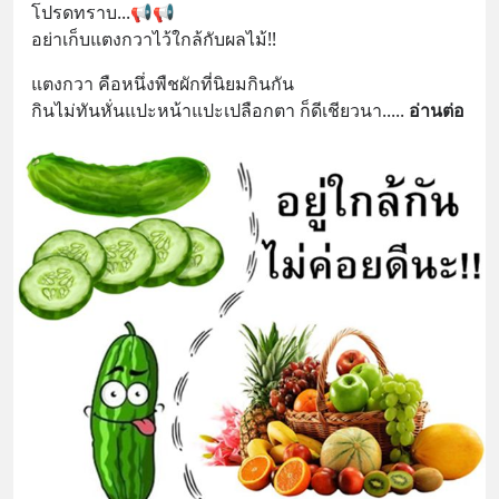
โปรดทราบ...📢📢
อย่าเก็บแตงกวาไว้ใกล้กับผลไม้!!
แตงกวา คือหนึ่งพืชผักที่นิยมกินกัน  
กินไม่ทันหั่นแปะหน้าแปะเปลือกตา ก็ดีเชียวนา..
... 
อ่านต่อ