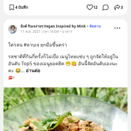
4 บันทึก
12
3
มิงค์ กินเจง่ายๆ Vegan Inspired by Mink
•
ติดตาม
11 ส.ค. 2021 เวลา 16:04 • อาหาร
ใครสน #ลาบเจ ยกมือขึ้นคร่า
รสชาติที่กินกี่ครั้งก็ไม่เบื่อ เมนูไทยแซ่บ ๆ ถูกจัดให้อยู่ใน
อันดับ Top5 ของเมนูยอดฮิต 😁😋 อันนี้จัดอันดับเองนะ
คะ 😂
... 
อ่านต่อ
1