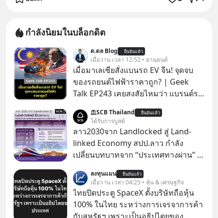
กำลังนิยมในบล็อกดิต
ด.ดล Blog
ยืนยันแล้ว
เมื่อวาน เวลา 12:52 • ยานยนต์
เมื่อมาเลเซียสั่งแบนรถ EV จีน! จุดจบ
ของรถยนต์ไฟฟ้าราคาถูก? | Geek
Talk EP243 เคยสงสัยไหมว่า แบรนด์รถ
EV จากจีนที่กำลังบุกตีตลาดทั่วโลกจน
SCB Thailand
ยืนยันแล้ว
ราบคาบ จะถูกสกัดดาวรุ่งจนต้องเบรก
ได้รับการบูสต์
หัวทิ่มได้อย่างไร? นี่คือเรื่องจริงที่เพิ่ง
ลาว2030จาก Landlocked สู่ Land-
เกิดขึ้นในมาเลเซีย เมื่อรัฐบาลประกาศ
linked Economy สปป.ลาว กำลัง
งัด “กฎเหล็ก” สั่งบล็อกการนำเข้ารถ EV
เปลี่ยนบทบาทจาก “ประเทศทางผ่าน” สู่
ราคาถูกจากจีนแบบสายฟ้าแลบ ตั้ง
“ศูนย์กลางเศรษฐกิจและโลจิสติกส์”
ลงทุนแมน
กำแพงราคานำเข้าขั้นต่ำสูงถึง 1.7 ล้าน
ยืนยันแล้ว
ของอนุภูมิภาคลุ่มแม่น้ำโขง
เมื่อวาน เวลา 04:25 • หุ้น & เศรษฐกิจ
บาท! งานนี้ทำเอาค่ายยักษ์ใหญ่อย่าง
ไทยปิดประตู SpaceX ตั้งบริษัทถือหุ้น
BYD ที่เคยกวาดเรียบยอดขายถึงกับ
100% ในไทย ระหว่างการเจรจาการค้า
สะดุดไปไม่เป็น แต่เบื้องหลังมาตรการ
กับสหรัฐฯ เพราะเป็นอธิปไตยของ