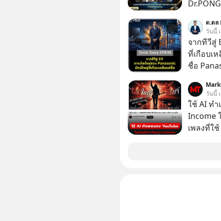
Dr.PONG, 
GLACE, F
ด.ดล 
แชร์ความร
วันนี้
จากทีวีสู
ที่เกือบเ
ชื่อ Panas
ไฟฉาย? ถ
Mark
พลาดเรื่อ
วันนี้
ประวัติศาสตร์ญี่ปุ่น! รู
ใช้ AI ท
ขาดทุนย่
Income ใน
ตัดสินใจหั
เพลงที่ใช้
ไหว แล้วห
ใครรู้ตัว
Software
ตอนนี้มีย
ดูกสันหล
เขาทำได้อย่างไร เลือกฟังกั
กด Follo
Podcast ของผม
: https://tinyurl.com/mr39sd7c 🎧 ฟังผ่าน
Apple Po