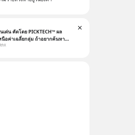
ุนเด่น คัดโดย PICKTECH™ ผล
ือค่าเฉลี่ยกลุ่ม ถ้าอยากค้นหา
lthX
ทำผลตอบแทนได้เหนือกว่าค่าเฉลี่ย
เองให้เสียเวลา แค่ใช้ PICKTECH™