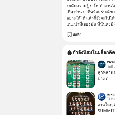
ระดับความรู้ ป.โท ทำงานไ
เติม ส่วน บ. ที่พร้อมรับเค
อย่างให้ได้ แล้วก็ยังจะไปไ
แนะนำที่เยอรมัน ที่นั่นคงมี
บันทึก
กำลังนิยมในบล็อกดิต
Weal
วันนี้
ลูกหลานตร
บ้าง ?
ลงทุ
ได้รับ
งานใหญ่ที
SUMMIT 2