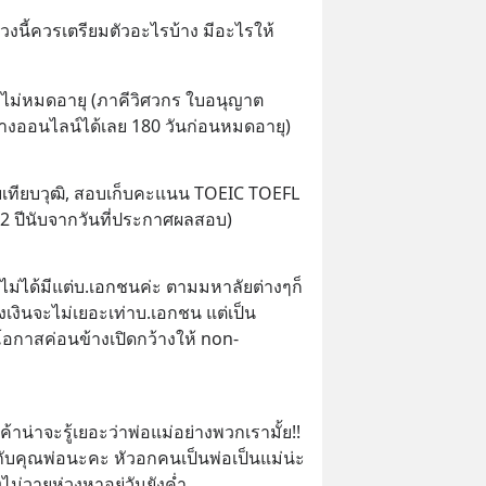
วงนี้ควรเตรียมตัวอะไรบ้าง มีอะไรให้
จว่าไม่หมดอายุ (ภาคีวิศวกร ใบอนุญาต
าทางออนไลน์ได้เลย 180 วันก่อนหมดอายุ)
ยบเทียบวุฒิ, สอบเก็บคะแนน TOEIC TOEFL 
ุ 2 ปีนับจากวันที่ประกาศผลสอบ)
ม่ได้มีแต่บ.เอกชนค่ะ ตามมหาลัยต่างๆก็
ึงเงินจะไม่เยอะเท่าบ.เอกชน แต่เป็น 
 โอกาสค่อนข้างเปิดกว้างให้ non-
ๆเค้าน่าจะรู้เยอะว่าพ่อแม่อย่างพวกเรามั้ย!! 
กับคุณพ่อนะคะ หัวอกคนเป็นพ่อเป็นแม่น่ะ
ไม่วายห่วงหาอยู่วันยังค่ำ