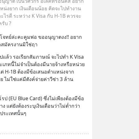
นุญาต เป็นวิศวกร อิเลคทรอนิคส์ อยาก
น่งยาก เงินเดือนน้อย คิดจะไปทำงาน
กอะไรดี ระหว่าง K Visa กับ H-1B ควรจะ
รับ ?
็นโจทย์ล่ะคะคูมพ่อ ขออนุญาตงง!! อยาก
กสมัครงานมิใช่ฤา
ไปแล้ว รอเรียกสัมภาษณ์ จะไปทำ K Visa 
ประเภทนี้ไม่จำเป็นต้องมีนายจ้างหรือหน่วย
ต่ H-1B ต้องมีข้อเสนอตำแหน่งจาก
ม่ใช่แค่มีตังค์จ่ายค่าวีซ่า 3 ล้าน
รป (EU Blue Card) ซึ่งไม่เพียงต้องมีข้อ
ต่ยังต้องระบุเงินเดือนว่าไม่ต่ำกว่า 
งประเทศนั้นๆ