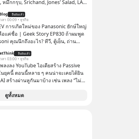
หมึกกรุบ, Srichand, Jones’ Salad, LA
astwork, MizuMi, KARMART, อิชิตัน มา
Blog
ยืนยันแล้ว
ู้การสร้างธุรกิจ
 เวลา 00:09 • ธุรกิจ
่ EV การเกิดใหม่ของ Panasonic ยักษ์ใหญ่
หลือแค่ชื่อ | Geek Story EP830 ถ้าผมพูด
oni คุณนึกถึงอะไร? ทีวี, ตู้เย็น, ถ่าน
้าคุณยังคิดแบบนั้น แสดงว่าคุณกำลัง
etThink
ยืนยันแล้ว
งราวการ ‘Rebranding’ ที่ดุเดือดที่สุดใน
 เวลา 03:00 • ธุรกิจ
้หรือไม่ว่า ในวันที่พวกเขา
ำเพลงลง YouTube ไอเดียสร้าง Passive
อยยับเกือบ 3 แสนล้านบาท Panasonic
ยุคนี้ ตอนนี้หลาย ๆ คนน่าจะเคยได้ยิน
กดิบ ทิ้งตลาดเครื่องใช้ไฟฟ้าที่สู้ B2C ไม่
 AI สร้างผ่านหูกันมาบ้าง เช่น เพลง “ไม่มี
ันไปเดิมพันครั้งใหญ่กับ Tesla และ
เรา” จากช่องชื่อว่า UNHEARD MUSIC ที่
 Solutions จนวันนี้พวกเขากลายเป็นกระ
อดรับชมกว่า 26 ล้านครั้งแล้ว
ดูทั้งหมด
ังของอุตสาหกรรม EV โลกไปแล้ว… พวก
นได้เลยนะครับ อย่าลืม
w ติดตาม PodCast ช่อง Geek Forever’s
กันด้วยนะครับ 🎧 ฟังผ่าน Spotify
dcast : https://tinyurl.com/rnca48jp