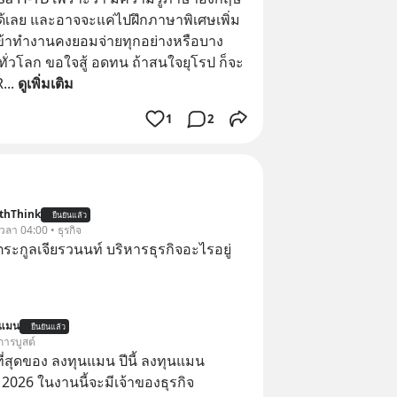
ด้เลย และอาจจะแค่ไปฝึกภาษาพิเศษเพิ่ม
้าเข้าทำงานคงยอมจ่ายทุกอย่างหรือบาง
ด้ทั่วโลก ขอใจสู้ อดทน ถ้าสนใจยุโรป ก็จะ
R
... 
ดูเพิ่มเติม
1
2
thThink
ยืนยันแล้ว
 เวลา 04:00 • ธุรกิจ
ะกูลเจียรวนนท์ บริหารธุรกิจอะไรอยู่
นแมน
ยืนยันแล้ว
การบูสต์
่สุดของ ลงทุนแมน ปีนี้ ลงทุนแมน
026 ในงานนี้จะมีเจ้าของธุรกิจ