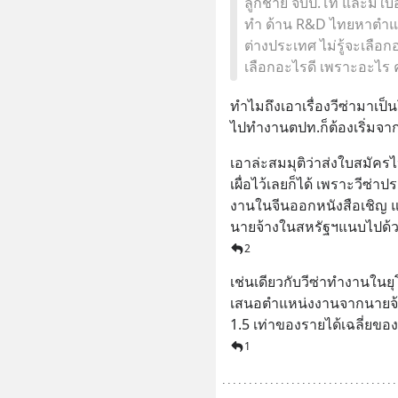
ลูกชาย จบป.โท และมีใบอ
ทำ ด้าน R&D ไทยหาตำแห
ต่างประเทศ ไม่รู้จะเลือ
เลือกอะไรดี เพราะอะไร ค
ทำไมถึงเอาเรื่องวีซ่ามาเป
ไปทำงานตปท.ก็ต้องเริ่มจา
เอาล่ะสมมุติว่าส่งใบสมัคร
เผื่อไว้เลยก็ได้ เพราะวีซ่า
งานในจีนออกหนังสือเชิญ แ
นายจ้างในสหรัฐฯแนบไปด้วย ไ
2
เช่นเดียวกับวีซ่าทำงานในยุโ
เสนอตำแหน่งงานจากนายจ้าง แ
1.5 เท่าของรายได้เฉลี่ยขอ
1