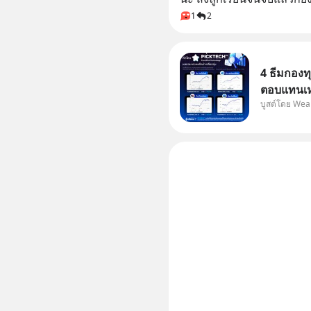
1
2
4 ธีมกองท
ตอบแทนเหน
บูสต์โดย Wea
กองทุนที่
กลุ่ม โดยที่ไม่ต้องมานั่งค้นหาข้อมูลและ
วิเคราะห์
บนแอป