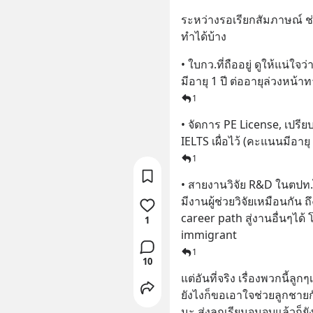
ระหว่างรอเรียกสัมภาษณ์ ช่
ทำได้บ้าง
• ใบกว.ที่ถืออยู่ ดูให้แน่ใ
มีอายุ 1 ปี ต่ออายุล่วงหน้
1
• จัดการ PE License, เปรี
IELTS เผื่อไว้ (คะแนนมีอาย
1
• สายงานวิจัย R&D ในตปท.ไ
มีงานผู้ช่วยวิจัยเหมือนกัน ถ
career path สู่งานอื่นๆได้
1
immigrant
1
10
แต่อันที่จริง เรื่องพวกนี้ลูก
ยังไงก็ขอเอาใจช่วยลูกชาย
นะ ส่งลูกเรียนจนจบแล้วก็ยัง