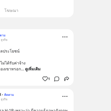
โฆษณา
ดตาม
ธุรกิจ
องผลประโยชน์
ม่ได้รับค่าจ้าง
ิของเขาหรอก
... 
ดูเพิ่มเติม
1
์
•
ติดตาม
ธุรกิจ
 Visa H-1B เพราะว่า มีความรู้ภาษาอังกฤษ