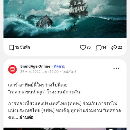
15 บันทึก
75
14
22
BrandAge Online
•
ติดตาม
27 พ.ค. 2022 เวลา 15:09 • ไลฟ์สไตล์
เสาร์-อาทิตย์นี้ใครว่างไปนี่เลย  
“เทศกาลขนหัวลุก” โรงงานมักกะสัน
การท่องเที่ยวแห่งประเทศไทย (ททท.) ร่วมกับ การรถไฟ
แห่งประเทศไทย (รฟท.) ขอเชิญทุกท่านร่วมงาน “เทศกาล
ขน
... 
อ่านต่อ