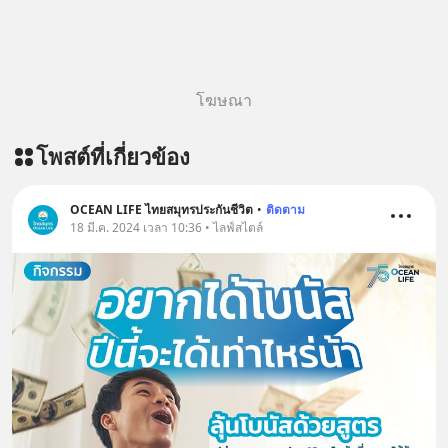
The original article appeared here
https://www.tharadhol.com/geek-
story-ep827-is-a-colony-on-mars-
real/ ติดตามสาระดี ๆ อัพเดททุกวันผ่าน
โฆษณา
Line OA ด.ดล Blog คลิกเลย -->
https://lin.ee/aMEkyNA
โพสต์ที่เกี่ยวข้อง
========================= 📣
สนับสนุนโดย 📣
=========================
OCEAN LIFE ไทยสมุทรประกันชีวิต
•
ติดตาม
18 มี.ค. 2024 เวลา 10:36 • ไลฟ์สไตล์
เครียด หลับยาก ผมอยากแนะนำ
ผลิตภัณฑ์เสริมอาหาร Diip CBD ช่วย
บรรเทาความเครียด ลดความวิตกกังวล
เพิ่มการผ่อนคลาย ซึ่งช่วยให้การนอน
หลับมีประสิทธิภาพมากยิ่งขึ้น 📍 สนใจ
สั่งซื้อสินค้า Diip CBD 💬 LINE :
@diipgeek 🔗 หรือกดลิงก์
https://lin.ee/U91Fzyz