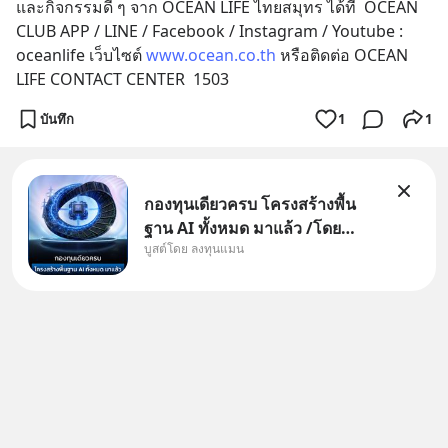
และกิจกรรมดี ๆ จาก OCEAN LIFE ไทยสมุทร ได้ที่  OCEAN 
CLUB APP / LINE / Facebook / Instagram / Youtube : 
oceanlife เว็บไซต์ 
www.ocean.co.th
 หรือติดต่อ OCEAN 
LIFE CONTACT CENTER  1503
บันทึก
1
1
กองทุนเดียวครบ โครงสร้างพื้น
ฐาน AI ทั้งหมด มาแล้ว /โดย
บูสต์โดย ลงทุนแมน
ลงทุนแมน AI Supercycle คือช่วง
เวลาที่เทคโนโลยีปัญญาประดิษฐ์
จะกลายเป็นตัวขับเคลื่อนหลัก ของ
การเติบโตทางเศรษฐกิจ และวิถี
ชีวิตของผู้คนอย่างยาวนานต่