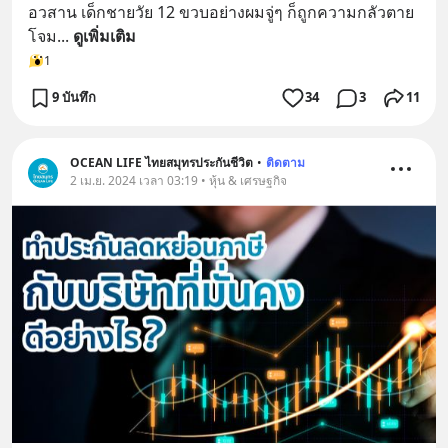
อวสาน เด็กชายวัย 12 ขวบอย่างผมจู่ๆ ก็ถูกความกลัวตาย
โจม
... 
ดูเพิ่มเติม
1
9 บันทึก
34
3
11
OCEAN LIFE ไทยสมุทรประกันชีวิต
•
ติดตาม
2 เม.ย. 2024 เวลา 03:19 • หุ้น & เศรษฐกิจ