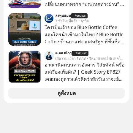
สร้างความมั่งคั่งระยะยาว แต่น้อยคน
เปลี่ยนบทบาทจาก “ประเทศทางผ่าน” สู่
นักที่จะลงลึกว่า ถ้าลงทุนใน RMF ควรรู้
“ศูนย์กลางเศรษฐกิจและโลจิสติกส์”
ลงทุนแมน
อะไรบ้าง ควรดู ตรงไหน ทำอย่างไร ถึง
ยืนยันแล้ว
ของอนุภูมิภาคลุ่มแม่น้ำโขง
7 ชั่วโมงที่แล้ว • ธุรกิจ
จะดีกับเรา แล้วเราควรรู้ข้อมูลอะไร
ใครเป็นเจ้าของ Blue Bottle Coffee
เกี่ยวกับ RMF บ้าง เพื่อให้นำไปใช้ต่อได้
และใครนำเข้ามาในไทย ? Blue Bottle
จริง ๆ ลงทุนแมนจะเล่าให้ฟัง
Coffee ร้านกาแฟจากสหรัฐฯ ที่ขึ้นชื่อ
เรื่องความพิถีพิถัน กำลังจะเปิดสาขา
ด.ดล Blog
ยืนยันแล้ว
แรกในประเทศไทย ที่ Central Park
เมื่อวาน เวลา 13:43 • วิทยาศาสตร์ & เทคโนโลยี
อาณานิคมบนดาวอังคาร วิสัยทัศน์ หรือ
แค่เรื่องเพ้อฝัน? | Geek Story EP827
เคยมองดูดาวแล้วคิดว่าสักวันเราจะย้าย
ไปอยู่บนดาวอังคารตามที่ Elon Musk
หรือ Jeff Bezos บอกไว้หรือเปล่า ภาพ
ดูทั้งหมด
ฝันที่มหาเศรษฐีซิลิคอนแวลลีย์วาดไว้ว่า
มนุษย์นับล้านจะไปสร้างอาณานิคม
ใหม่ ล้อมรอบด้วยเทคโนโลยีสุดล้ำ อาจ
จะฟังดูน่าตื่นเต้น แต่ความจริงที่ถูกซ่อน
ไว้ใต้พรมคือ ดาวอังคารเป็นเพียงนรกที่