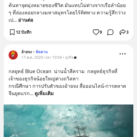
ค้นหาจุดมุ่งหมายของชีวิต มันแทบไม่ต่างจากเรือลำน้อย 
ๆ ที่ล่องลอยกลางมหาสมุทรโดยไร้ทิศทาง ความรู้สึกว่าง
เป
... 
อ่านต่อ
12 บันทึก
9
3
อ้ายจง
•
ติดตาม
17 พ.ค. 2020 เวลา 10:54 • ธุรกิจ
กลยุทธ์ Blue Ocean  น่านน้ำสีคราม  กลยุทธ์ธุรกิจที่
เจ้าของธุรกิจน้อยใหญ่ต่างถวิลหา  
กรณีศึกษา การปรับตัวของอ้ายจง สื่อออนไลน์-การตลาด
จีนยุคแรก
... 
ดูเพิ่มเติม