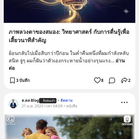
ภาพลวงตาของสมอง: วิทยาศาสตร์ กับการตื่นรู้เพื่อ
เสี้ยวนาทีสำคัญ
ย้อนกลับไปเมื่อสิบกว่าปีก่อน ในค่ำคืนหนึ่งที่ผมกำลังหลับ
สนิท จู่ๆ ผมก็ฝันว่าตัวเองกระหายน้ำอย่างรุนแรง
... 
อ่าน
ต่อ
3 บันทึก
8
2
ด.ดล Blog
•
ติดตาม
ยืนยันแล้ว
21 ม.ค. 2025 เวลา 04:09 • หนังสือ