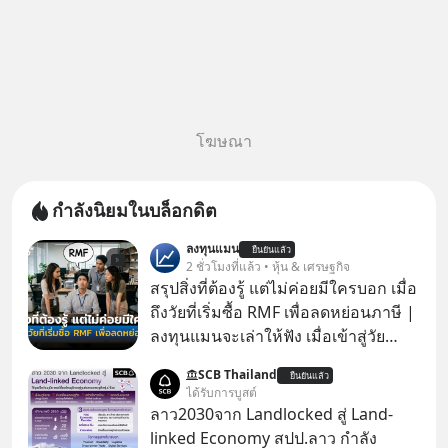
โฆษณา
กำลังนิยมในบล็อกดิต
ลงทุนแมน
ยืนยันแล้ว
2 ชั่วโมงที่แล้ว • หุ้น & เศรษฐกิจ
สรุปสิ่งที่ต้องรู้ แต่ไม่ค่อยมีใครบอก เมื่อ
ถึงวัยที่เริ่มซื้อ RMF เพื่อลดหย่อนภาษี |
ลงทุนแมนจะเล่าให้ฟัง เมื่อเข้าสู่วัย
ทำงานและเริ่มมีรายได้ถึงเกณฑ์เสีย
SCB Thailand
ยืนยันแล้ว
ภาษี หลายคนมักได้รับคำแนะนำให้
ได้รับการบูสต์
ลงทุนใน RMF เพราะนอกจากจะช่วยลด
ลาว2030จาก Landlocked สู่ Land-
หย่อนภาษีได้แล้ว ยังเป็นโอกาสในการ
linked Economy สปป.ลาว กำลัง