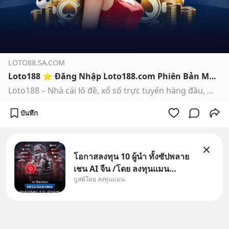
LOTO88.SA.COM
Loto188 ⭐️ Đăng Nhập Loto188.com Phiên Bản Mới Nhất T9/2025
Loto188 – Nhà cái lô đề, xổ số trực tuyến hàng đầu, mang đến tỷ lệ trả thưởng cao, bảo mật an toàn tuyệt đối và cơ hội thắng lớn mỗi ngày.”
บันทึก
โอกาสลงทุน 10 ผู้นำ ทั้งซัปพลาย
เชน AI จีน /โดย ลงทุนแมน
บูสต์โดย ลงทุนแมน
✅ลงทุนตรง คัด 10 ผู้นำเน้น ๆ ใน
ธีม AI จีน ✅คัดเลือกหุ้นใหม่ 9 ตัว
เข้ากองทุน ✅ร่วมเป็นเจ้าของผู้นำ
AI จีน ตั้งแต่โรงงานผลิตชิป หน่วย