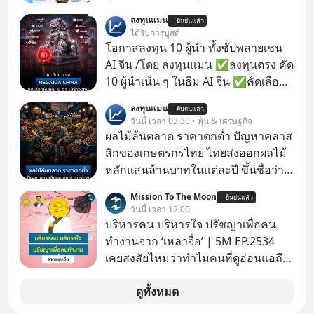
คึกคักเวลานี้ถูกจับตามองที่บริเวณ “ริม
ลงทุนแมน
ยืนยันแล้ว
แม่น้ำเจ้าพระยา” นับเป็นคลื่นการลงทุน
ได้รับการบูสต์
ลูกที่ 2 ในการพัฒนาการท่องเที่ยว 2 ฝั่ง
โอกาสลงทุน 10 ผู้นำ ทั้งซัปพลายเชน
แม่น้ำเจ้าพระยา ต่อจาก “ไอคอนสยาม
AI จีน /โดย ลงทุนแมน ✅ลงทุนตรง คัด
โมเดล” ภายใต้ 3 พันธมิตรร่วมทุน
10 ผู้นำเน้น ๆ ในธีม AI จีน ✅คัดเลือก
บริษัท สยามพิวรรธน์ จำกัด, แมกโนเลีย
หุ้นใหม่ 9 ตัว เข้ากองทุน ✅ร่วมเป็น
ลงทุนแมน
ควอลิตี้ ดีเวล็อปเม้นต์ คอร์ปอเรชั่น และ
ยืนยันแล้ว
เจ้าของผู้นำ AI จีน ตั้งแต่โรงงานผลิตชิป
วันนี้ เวลา 03:30 • หุ้น & เศรษฐกิจ
เครือเจริญโภคภัณฑ์
หน่วยความจำ โมเดล AI ยันหุ่นยนต์
ผลไม้ล้นตลาด ราคาตกต่ำ ปัญหาคลาส
✅ได้การรับยกเว้นภาษี Capital Gain
สิกของเกษตรกรไทย ไทยส่งออกผลไม้
ตามกฎหมายภาษีของประเทศไทย
หลักแสนล้านบาทในแต่ละปี ขึ้นชื่อว่า
เป็นผู้ผลิตและส่งออกผลไม้เมืองร้อน
Mission To The Moon
ยืนยันแล้ว
เบอร์ต้น ๆ ของโลก
วันนี้ เวลา 12:00
บริหารคน บริหารใจ ปรัชญาเพื่อคน
ทำงานจาก ‘เหลาจื่อ’ | 5M EP.2534
เคยสงสัยไหมว่าทำไมคนที่ดูอ่อนแอถึง
กลายเป็นคนที่เข้มแข็งที่สุดในบาง
สถานการณ์ แล้วทำไมคนที่ไม่ออกแรง
ดูทั้งหมด
ทำอะไรเลยถึงประสบความสำเร็จได้ไว