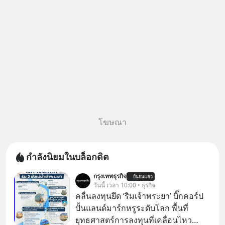
ความจำ โมเดล
โฆษณา
กำลังนิยมในบล็อกดิต
กรุงเทพธุรกิจ
ยืนยันแล้ว
วันนี้ เวลา 10:00 • ธุรกิจ
คลื่นลงทุนยึด ‘ริมเจ้าพระยา’ บิ๊กคอร์ป
ปั้นแลนด์มาร์กหรูระดับโลก พื้นที่
ยุทธศาสตร์การลงทุนที่เคลื่อนไหว