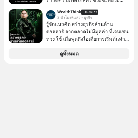
ท่าวัดความฟิตใกล้ตัว ช่วยชะลอวัย
หลายคนอาจเคยเห็นคลิปไวรัลของชาว
WealthThink
ยืนยันแล้ว
ต่างชาติที่พยายามทำ “Asian Squat”
3 ชั่วโมงที่แล้ว • ธุรกิจ
หรือการนั่งยองแบบคนเอเชีย แต่สุดท้าย
รู้จักแนวคิด สร้างธุรกิจล้านล้าน
ก็เสียการทรงตัว ล้มหงายหลัง หรือไม่ก็
ดอลลาร์ จากตลาดไม่มีมูลค่า ที่เจนเซน
ต้องยกส้นเท้าขึ้น เพราะไม่สามารถนั่ง
หวง ใช้ เมื่อพูดถึงไอเดียการเริ่มต้นทำ
ค้างในท่านั้นได้
ธุรกิจ หลายคนก็คงมองว่าควรเริ่มต้น
ทำธุรกิจที่อยู่ในตลาดใหญ่ ๆ ที่ต้องมี
ดูทั้งหมด
ลูกค้า พร้อมขายได้ทันที