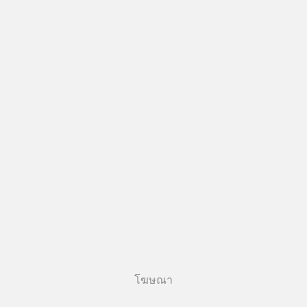
โฆษณา