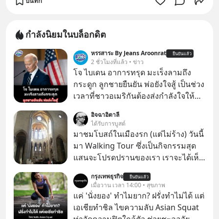
บันทึก
กำลังนิยมในบล็อกดิต
หรรสาระ By Jeans Aroonrat
ยืนยันแล้ว
2 ชั่วโมงที่แล้ว • ข่าว
โจ ไบเดน อาการทรุด มะเร็งลามถึง
กระดูก ลูกชายยืนยัน พ่อยังใจสู้ เป็นช่วง
เวลาที่ชาวอเมริกันต้องส่งกำลังใจให้กับ
โจ ไบเดน อดีตผู้นำสหรัฐในวัย 83 ปี ที่
อิจฉาอิตาลี
ตอนนี้กำลังต่อสู้กับโรคมะเร็งอย่างหนัก
ได้รับการบูสต์
ล่าสุด ฮันเตอร์ ไบเดน ลูกชายได้ออกมา
มาชมโบสถ์ในเมืองรก (แต่ไม่ร้าง) วันนี้
เปิดเผยอาการของพ่อว่า "น่าเป็นห่วง
มา Walking Tour ซึ่งเป็นกิจกรรมสุด
อย่างมาก" เนื่องจากมะเร็งได้ลุกลามไป
แสนจะโปรดปรานของเรา เราจะได้เห็น
ยังกระดูก และอวัยวะอื่นของร่างกาย ที่
เนเปิลแบบที่มันเป็นทั้งวัน
กรุงเทพธุรกิจ
สร้างความเจ็บปวดทรมานอย่างรุนแรง
ยืนยันแล้ว
เมื่อวาน เวลา 14:00 • สุขภาพ
แต่ยืนยันว่า โจ ไบเดน พ่อของเขายังใจ
แค่ 'นั่งยอง' ทำไมยาก? ฝรั่งทำไม่ได้ แต่
สู้ เพื่อรักษาอาการป่วยของตนอย่างเต็ม
เอเชียทำชิล ไขความลับ Asian Squat
ที่