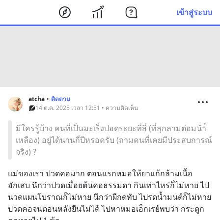
เข้าสู่ระบบ
atcha
•
ติดตาม
14 ต.ค. 2025 เวลา 12:51 • ความคิดเห็น
มีใครรู้บ้าง คนที่เป็นมะเร็งปอดระยะที่สี่ (ที่ลุกลามต่อมนำ้
เหลือง) อยู่ได้นานกี่ปีหรอครับ (ถามคนที่เคยมีประสบการณ์
จริง) ?
แม่ของเรา ปวดคอมาก ตอนแรกหมอให้ยาแก้กล้ามเนื้อ
อักเสบ นึกว่าปวดเมื่อยต้นคอธรรมดา กินเท่าไหร่ก็ไม่หาย ไป
นวดแผนโบราณก็ไม่หาย นึกว่าผีกดทับ ไปรดน้ำมนต์ก็ไม่หาย 
ปวดคอจนตอนหลังยืนไม่ได้ ไปหาหมอเอ็กเรย์พบว่า กระดูก