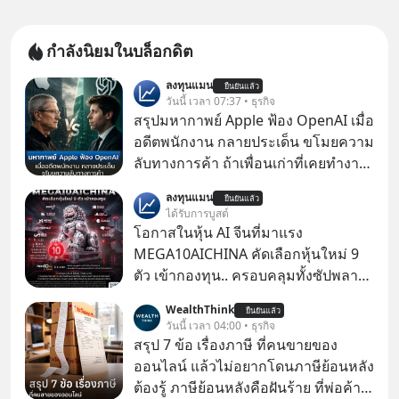
กำลังนิยมในบล็อกดิต
ลงทุนแมน
ยืนยันแล้ว
วันนี้ เวลา 07:37 • ธุรกิจ
สรุปมหากาพย์ Apple ฟ้อง OpenAI เมื่อ
อดีตพนักงาน กลายประเด็น ขโมยความ
ลับทางการค้า ถ้าเพื่อนเก่าที่เคยทำงาน
ด้วยกัน ทักมาขอให้เราช่วยหาไฟล์งาน
ลงทุนแมน
ยืนยันแล้ว
เก่าที่เขาเคยทำไว้ ตอนยังอยู่บริษัท
ได้รับการบูสต์
เดียวกัน
โอกาสในหุ้น AI จีนที่มาแรง
MEGA10AICHINA คัดเลือกหุ้นใหม่ 9
ตัว เข้ากองทุน.. ครอบคลุมทั้งซัปพลาย
เชน AI จีน พิเศษ ช่วง 3 - 19 ส.ค. 69 มี
WealthThink
ยืนยันแล้ว
โปรโมชัน ลด 50% ค่าธรรมเนียมซื้อ |
วันนี้ เวลา 04:00 • ธุรกิจ
ยอด 2 ล้านบาทขึ้นไป ฟรีค่าธรรมเนียม
สรุป 7 ข้อ เรื่องภาษี ที่คนขายของ
ซื้อ
ออนไลน์ แล้วไม่อยากโดนภาษีย้อนหลัง
ต้องรู้ ภาษีย้อนหลังคือฝันร้าย ที่พ่อค้า