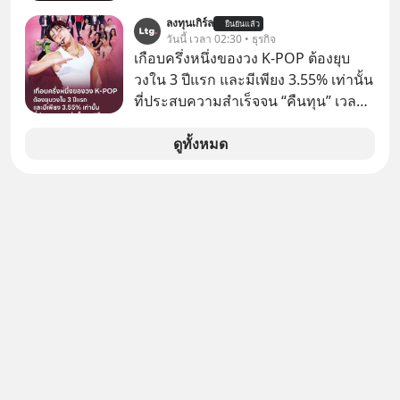
แม่ค้าคนไหนก็คงไม่อยากพบเจอ
ลงทุนเกิร์ล
ยืนยันแล้ว
วันนี้ เวลา 02:30 • ธุรกิจ
เกือบครึ่งหนึ่งของวง K-POP ต้องยุบ
วงใน 3 ปีแรก และมีเพียง 3.55% เท่านั้น
ที่ประสบความสำเร็จจน “คืนทุน” เวลา
มองเข้าไปในวงการ K-POP เรามักจะ
เห็นภาพความสำเร็จที่หรูหรา คอนเสิร์ต
ดูทั้งหมด
สเกลใหญ่ระดับสเตเดียม และยอดขา
ยอัลบัมถล่มทลายจากวงตัวท็อปอย่าง
BTS, BLACKPINK หรือ SEVENTEEN