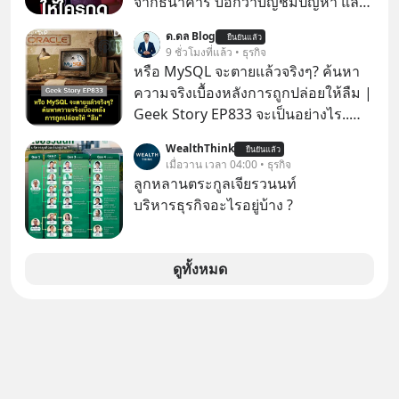
จากธนาคาร บอกว่าบัญชีมีปัญหา แล้ว
อยากขังตัวเองไว้ในกล่องเดิมๆ ผลที่
ให้กดลิงก์โน่นนี่ หรือสแกนคิวอาร์โค้ด
ด.ดล Blog
ตามมาคือ โทรศัพท์ของเขากลายเป็น
ยืนยันแล้ว
ทันที มาฟัง “ป้าเก๋าเล่ากลโกง” เพื่อรู้ทัน
9 ชั่วโมงที่แล้ว • ธุรกิจ
ความเงียบสนิทนานถึง 14 เดือนเต็ม แต่
มุกหลอกลวงในคราบความน่าเชื่อถือ
หรือ MySQL จะตายแล้วจริงๆ? ค้นหา
ความเงียบและ "ไฟแดง" ในวันนั้นกลับ
กันค่ะ #แก้เกมกลโกง #ป้าเก๋าเล่ากล
ความจริงเบื้องหลังการถูกปล่อยให้ลืม |
กลายเป็นการถอยหลังเพื่อตั้งหลัก จนส่ง
โกง #LivesSustainably #อยู่อย่าง
Geek Story EP833 จะเป็นอย่างไร..
ให้เขาก้าวขึ้นไปยืนถือรางวัลออสการ์
ยั่งยืน #CyberSecurity #ป้าเก๋า
เมื่อซอฟต์แวร์ฟรีที่หล่อเลี้ยงเว็บไซต์
ในบทบาทที่เปลี่ยนชีวิตเขาไปตลอดกาล
WealthThink
#FraudEducation #FinancialLiteracy
ยืนยันแล้ว
กว่าครึ่งโลก ถูกมหาเศรษฐีคู่แข่งทุ่มเงิน
เมื่อวาน เวลา 04:00 • ธุรกิจ
ใน MM EP. นี้ เราจะมาร่วมถอดรหัส
#DigitalBankWithHumanTouch
ซื้อกิจการไป? นี่คือเรื่องจริงของ
ลูกหลานตระกูลเจียรวนนท์
และปรับวิธีคิดกันว่า Greenlight (ไฟ
MySQL ฐานข้อมูลระดับตำนานที่
บริหารธุรกิจอะไรอยู่บ้าง ?
เขียว) จะสร้างมันขึ้นมาล่วงหน้าด้วย
โปรแกรมเมอร์คนหนึ่งใช้เวลา 27 ปี
วินัยและความพร้อมได้อย่างไร?
ปลุกปั้นและตั้งชื่อตามลูกสาวของตัวเอง
Yellowlight (ไฟเหลือง) จะรับมือกับ
เมื่อรู้ว่าผลงานชิ้นเอกกำลังจะตกไปอยู่
ดูทั้งหมด
สัญญาณเตือน และชะลอตัวอย่างมีสติ
ในมือของอาณาจักรที่จ้องจะทำลายมัน
อย่างไร? Redlight (ไฟแดง) จะเปลี่ยน
เขาถึงขั้นต้องเขียนจดหมายเปิดผนึก
อุปสรรคและความผิดพลาดให้กลายเป็น
ขอร้องคนทั้งอินเทอร์เน็ตให้ช่วยหยุดยั้ง
บทเรียนที่ส่งเราไปได้ไกลกว่าเดิมได้
ดีลนี้! เกิดอะไรขึ้นหลังจากการควบรวม
อย่างไร? หากคุณกำลังรู้สึกว่าชีวิตเจอ
กิจการครั้งประวัติศาสตร์? ยักษ์ใหญ่
แต่ทางตัน ลองเปิดใจฟัง EP. นี้ แล้วคุณ
ตั้งใจซื้อไปพัฒนาต่อ หรือแค่ซื้อไป “ฆ่า”