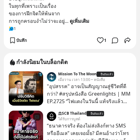
ในทุกที่เพราะเป็นเรื่อง
ของการฝึกจิตให้พ้นจาก
การถูกครอบงำไม่ว่าจะอยู่
... 
ดูเพิ่มเติม
1
บันทึก
1
กำลังนิยมในบล็อกดิต
Mission To The Moon
ยืนยันแล้ว
เมื่อวาน เวลา 13:00 • หนังสือ
"อุปสรรค" อาจเป็นสัญญาณสู่ชีวิตที่ดี
กว่า? #สรุปหนังสือ Greenlights | MM
EP.2725 “ไฟแดงในวันนี้ แท้จริงแล้ว
อาจเป็นสัญญาณไฟเขียวที่ยังไม่ถึงเวลา
SCB Thailand
ยืนยันแล้ว
เปลี่ยนสี” McConaughey ดาราดาวรุ่ง
ได้รับการบูสต์
ในยุคหนึ่ง เคยปฏิเสธเงินค่าตัวหนังรอม
“ธนาคารจริง ต้องไม่ส่งลิงก์ทาง SMS
คอมที่สูงถึง 14.5 ล้านดอลลาร์ (หรือ
หรืออีเมล” เคยเจอมั้ย? มีคนอ้างว่าโทร
ราว 500 ล้านบาท) เพียงเพราะเขาไม่