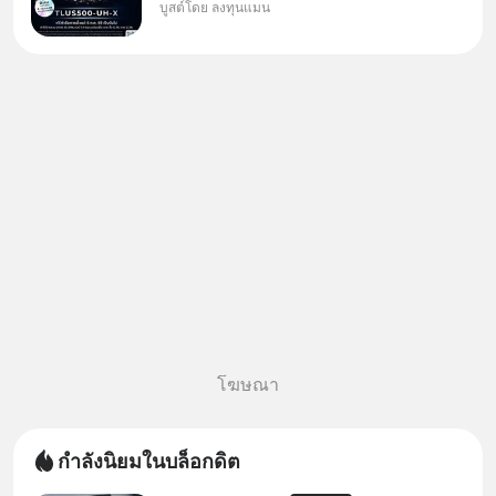
บูสต์โดย ลงทุนแมน
กองทุนที่ออกแบบมาเพื่อแก้ Pain
Point ใหญ่ของนักลงทุนไทย
พร้อมกัน 3 เรื่อง
โฆษณา
กำลังนิยมในบล็อกดิต