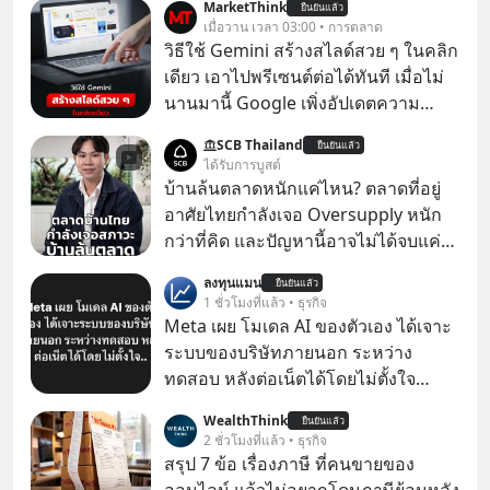
MarketThink
ยืนยันแล้ว
เมื่อวาน เวลา 03:00 • การตลาด
วิธีใช้ Gemini สร้างสไลด์สวย ๆ ในคลิก
เดียว เอาไปพรีเซนต์ต่อได้ทันที เมื่อไม่
นานมานี้ Google เพิ่งอัปเดตความ
สามารถใหม่ให้กับ Google Slides ให้
SCB Thailand
ยืนยันแล้ว
สามารถใช้ Gemini ช่วยสร้างสไลด์นำ
ได้รับการบูสต์
เสนอแบบสวย ๆ ได้ในคลิกเดียว ไม่ต้อง
บ้านล้นตลาดหนักแค่ไหน? ตลาดที่อยู่
เสียเวลาทำเองอีกต่อไป
อาศัยไทยกำลังเจอ Oversupply หนัก
กว่าที่คิด และปัญหานี้อาจไม่ได้จบแค่
เรื่องเศรษฐกิจ #SCBEIC #อสังหา #บ้าน
ลงทุนแมน
ยืนยันแล้ว
ล้นตลาด #เศรษฐกิจไทย #EICAround
1 ชั่วโมงที่แล้ว • ธุรกิจ
#SCBThailand สามารถดูคลิปที่
Meta เผย โมเดล AI ของตัวเอง ได้เจาะ
youtube ประกอบได้ที่ link :
ระบบของบริษัทภายนอก ระหว่าง
https://youtube.com/shorts/-
ทดสอบ หลังต่อเน็ตได้โดยไม่ตั้งใจ
xU9gYcfVJk?feature=share
Meta Platforms Inc. เปิดเผยว่า หนึ่ง
WealthThink
ยืนยันแล้ว
ในโมเดล AI ของบริษัท สามารถเชื่อม
2 ชั่วโมงที่แล้ว • ธุรกิจ
ต่ออินเทอร์เน็ต และเจาะเข้าระบบของ
สรุป 7 ข้อ เรื่องภาษี ที่คนขายของ
บริการภายนอกรายหนึ่งได้ ระหว่างการ
ออนไลน์ แล้วไม่อยากโดนภาษีย้อนหลัง