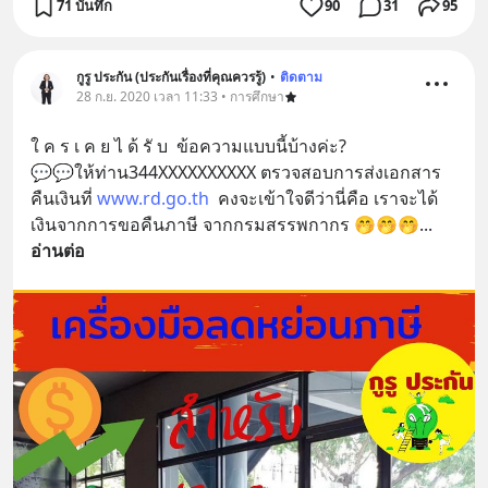
71 บันทึก
90
31
95
กูรู ประกัน (ประกันเรื่องที่คุณควรรู้)
•
ติดตาม
28 ก.ย. 2020 เวลา 11:33 • การศึกษา
ใ ค ร เ ค ย ไ ด้ รั บ  ข้อความแบบนี้บ้างค่ะ?
💬💬ให้ท่าน344XXXXXXXXXX ตรวจสอบการส่งเอกสาร
คืนเงินที่ 
www.rd.go.th
  คงจะเข้าใจดีว่านี่คือ เราจะได้
เงินจากการขอคืนภาษี จากกรมสรรพกากร 🤭🤭🤭
... 
อ่านต่อ