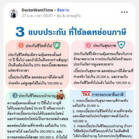
DoctorWantTime
•
ติดตาม
27 ม.ค. เวลา 00:01 • หุ้น & เศรษฐกิจ