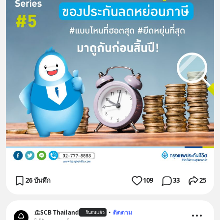
26 บันทึก
109
33
25
SCB Thailand
•
ติดตาม
ยืนยันแล้ว