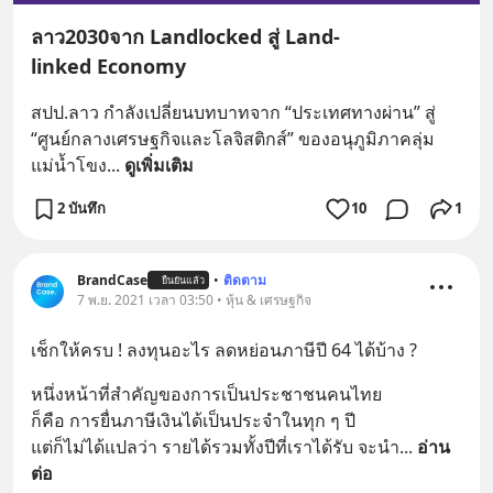
ลาว2030จาก Landlocked สู่ Land-
linked Economy
สปป.ลาว กำลังเปลี่ยนบทบาทจาก “ประเทศทางผ่าน” สู่ 
“ศูนย์กลางเศรษฐกิจและโลจิสติกส์” ของอนุภูมิภาคลุ่ม
แม่น้ำโขง
... 
ดูเพิ่มเติม
2 บันทึก
10
1
BrandCase
•
ติดตาม
ยืนยันแล้ว
7 พ.ย. 2021 เวลา 03:50 • หุ้น & เศรษฐกิจ
เช็กให้ครบ ! ลงทุนอะไร ลดหย่อนภาษีปี 64 ได้บ้าง ?
หนึ่งหน้าที่สำคัญของการเป็นประชาชนคนไทย
ก็คือ การยื่นภาษีเงินได้เป็นประจำในทุก ๆ ปี
แต่ก็ไม่ได้แปลว่า รายได้รวมทั้งปีที่เราได้รับ จะนำ
... 
อ่าน
ต่อ