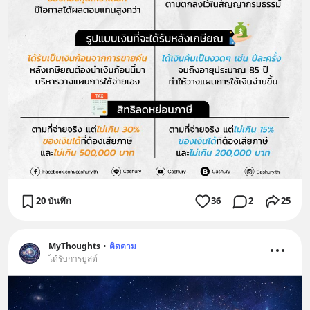
20 บันทึก
36
2
25
MyThoughts
•
ติดตาม
ได้รับการบูสต์