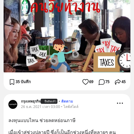
35 บันทึก
69
75
45
กรุงเทพธุรกิจ
•
ติดตาม
ยืนยันแล้ว
26 ธ.ค. 2021 เวลา 03:00 • ไลฟ์สไตล์
ลงทุนแบบไหน ช่วยลดหย่อนภาษี
เมื่อเข้าสู่ช่วงปลายปี ซึ่งก็เป็นอีกช่วงหนึ่งที่หลายๆ คน