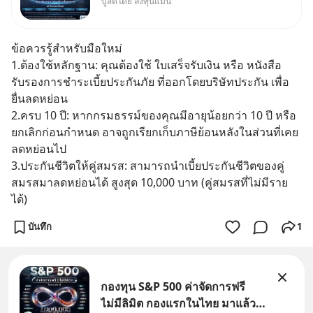
บูสต์โดย ลงทุนแมน
งบลงทุนครั้งใหญ่ในประวัติศาสตร์
ที่เรียกว่า AI Supercycle หุ้นกลุ่ม
นี้ปรับตัวลงมากใน 1 เดือนที่ผ่าน
ข้อควรรู้สำหรับมือใหม่
มา แต่ความจริงคือทั่วโลกยังเดิน
1.ต้องใช้หลักฐาน: คุณต้องใช้ ใบเสร็จรับเงิน หรือ หนังสือ
หน้าลงทุน AI
รับรองการชำระเบี้ยประกันภัย ที่ออกโดยบริษัทประกัน เพื่อ
ยื่นลดหย่อน
2.ครบ 10 ปี: หากกรมธรรม์ของคุณมีอายุน้อยกว่า 10 ปี หรือ
ยกเลิกก่อนกำหนด อาจถูกเรียกเก็บภาษีย้อนหลังในส่วนที่เคย
ลดหย่อนไป
3.ประกันชีวิตให้คู่สมรส: สามารถนำเบี้ยประกันชีวิตของคู่
สมรสมาลดหย่อนได้ สูงสุด 10,000 บาท (คู่สมรสที่ไม่มีราย
ได้)
บันทึก
1
กองทุน S&P 500 ค่าจัดการฟรี
ไม่มีลิมิต กองแรกในไทย มาแล้ว..