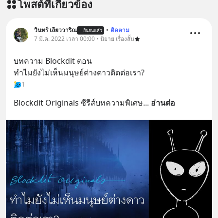
โพสต์ที่เกี่ยวข้อง
หลับมีประสิทธิภาพมากยิ่งขึ้น 📍 สนใจ
สั่งซื้อสินค้า Diip CBD 💬 LINE :
@diipgeek 🔗 หรือกดลิงก์
วินทร์ เลียววาริณ
•
ติดตาม
ยืนยันแล้ว
https://lin.ee/U91Fzyz
7 มี.ค. 2022 เวลา 00:00 • นิยาย เรื่องสั้น
บทความ Blockdit ตอน
ทำไมยังไม่เห็นมนุษย์ต่างดาวติดต่อเรา?
1
Blockdit Originals ซีรีส์บทความพิเศษ
... 
อ่านต่อ