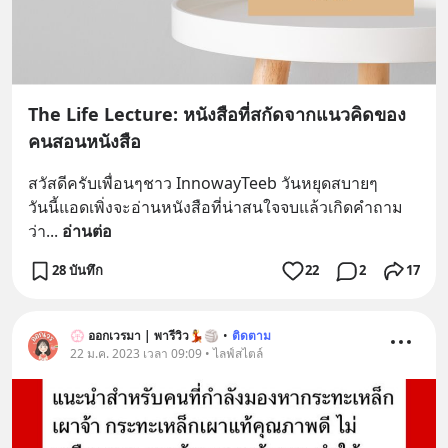
The Life Lecture: หนังสือที่สกัดจากแนวคิดของ
คนสอนหนังสือ
สวัสดีครับเพื่อนๆชาว InnowayTeeb วันหยุดสบายๆ
วันนี้แอดเพิ่งจะอ่านหนังสือที่น่าสนใจจบแล้วเกิดคำถาม
ว่า
... 
อ่านต่อ
28 บันทึก
22
2
17
💮 ออกเวรมา | พารีวิว💃🏐
•
ติดตาม
22 ม.ค. 2023 เวลา 09:09 • ไลฟ์สไตล์