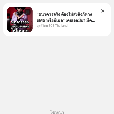
“ธนาคารจริง ต้องไม่ส่งลิงก์ทาง
SMS หรืออีเมล” เคยเจอมั้ย? มีคน
บูสต์โดย SCB Thailand
อ้างว่าโทรจากธนาคาร บอกว่า
บัญชีมีปัญหา แล้วให้กดลิงก์โน่นนี่
หรือสแกนคิวอาร์โค้ดทันที มาฟัง
“ป้าเก๋าเล่ากลโกง” เพื่อรู้ทันมุก
หลอกลวงในคราบ
โฆษณา