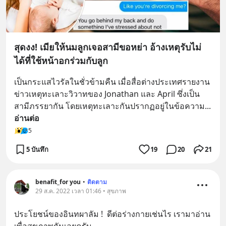
สุดงง! เมียให้นมลูกเจอสามีขอหย่า อ้างเหตุรับไม่
ได้ที่ใช้หน้าอกร่วมกับลูก
เป็นกระแสไวรัลในชั่วข้ามคืน เมื่อสื่อต่างประเทศรายงาน
ข่าวเหตุทะเลาะวิวาทของ Jonathan และ April ซึ่งเป็น
สามีภรรยากัน โดยเหตุทะเลาะกันปรากฏอยู่ในข้อความ
... 
อ่านต่อ
5
5 บันทึก
19
20
21
benafit_for you
•
ติดตาม
29 ส.ค. 2022 เวลา 01:46 • สุขภาพ
ประโยชน์ของอินทผาลัม !  ดีต่อร่างกายเช่นไร เรามาอ่าน