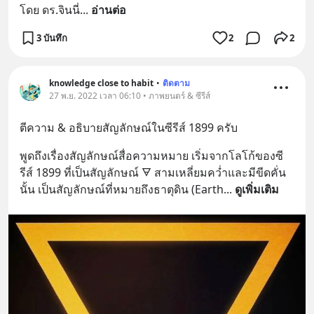
โดย ดร.จินนี่
... 
อ่านต่อ
3 บันทึก
2
2
knowledge close to habit
•
ติดตาม
27 พ.ย. 2022 เวลา 06:10 • ภาพยนตร์ & ซีรีส์
ตีความ & อธิบายสัญลักษณ์ในซีรีส์ 1899 ครับ
พูดถึงเรื่องสัญลักษณ์สื่อความหมาย เริ่มจากโลโก้ของซี
รีส์ 1899 ที่เป็นสัญลักษณ์ 🜃 สามเหลี่ยมคว่ำและมีขีดคั่น
นั้น เป็นสัญลักษณ์ที่หมายถึงธาตุดิน (Earth
... 
ดูเพิ่มเติม