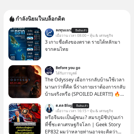
กำลังนิยมในบล็อกดิต
ลงทุนแมน
ยืนยันแล้ว
เมื่อวาน เวลา 08:00 • หุ้น & เศรษฐกิจ
3 เกาะชื่อดังของตราด รายได้หลักมา
จากคนไทย
Before you go
ได้รับการบูสต์
The Odyssey เมื่อการกลับบ้านใช้เวลา
นานกว่าที่คิด นี่ร่างกายเราต้องการกลับ
บ้านจริงหรือ (SPOILED ALERT!!!) 🔥
264.1
ด.ดล Blog
ยืนยันแล้ว
เมื่อวาน เวลา 16:15 • หุ้น & เศรษฐกิจ
หรือจีนจะเป็นผู้ชนะ? สมรภูมิชิปรุ่นเก่า
ที่ชี้ชะตาเศรษฐกิจโลก | Geek Story
EP832 ผมว่าหลายท่านอาจจะคิดว่า