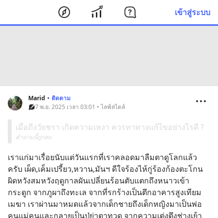
เข้าสู่ระบบ
Marid
•
ติดตาม
7 พ.ย. 2025 เวลา 03:01 • ไลฟ์สไตล์
เมื่อถึงวัยชรา เกิดความเหงา ควรหาทางแก้ไขอย่างไรดี ?
คำถามนี้ถูกลบ
เราแก่มาเรื่อยนับแต่วันแรกที่เราคลอดมาลืมตาดูโลกแล้ว
ครับ​ เผ็ด,เค็มเปรี้ยว,หวาน,มันฯ​ ดีใจร้องไห้กู่ร้องก้องตะโกน​ 
ผิดหวังสมหวังฤดูกาล​ผันเปลี่ยน​ร้อนตับแตกถึงหนาวเข้า
กระดูก​ จากภูผาถึงทะเล​ จากที่รกร้างเป็น​ตึกอาคาร​สูง​เทียม
เมฆา​ เราผ่านมาหมดแล้วจากเด็กชายถึงเด็ก​หญิง​มาเป็น​พ่อ
คนแม่คนและกลายเป็​นปู่ย่าตาทวด​ จากความเต่งตึงช่างเย้า