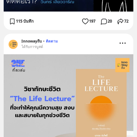
115 บันทึก
197
20
72
Innowayถีบ
•
ติดตาม
ได้รับการบูสต์