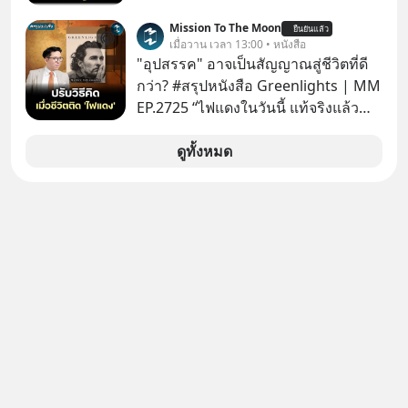
สงครามชิปมีแค่เรื่อง AI ล้ำๆ ใช่ไหม?
Mission To The Moon
ยืนยันแล้ว
คิดใหม่ได้เลยครับ! ในขณะที่โลกโฟกัส
เมื่อวาน เวลา 13:00 • หนังสือ
ชิป 3 นาโนเมตร แต่จีนกำลังเดินเกมที่
"อุปสรรค" อาจเป็นสัญญาณสู่ชีวิตที่ดี
น่ากลัวกว่า โดยการเข้ายึดครองตลาด
กว่า? #สรุปหนังสือ Greenlights | MM
‘Legacy Chips’ หรือชิปรุ่นเก่า ฟังดูไร้
EP.2725 “ไฟแดงในวันนี้ แท้จริงแล้ว
ค่า แต่มันคือหัวใจที่ซ่อนอยู่ในรถยนต์
อาจเป็นสัญญาณไฟเขียวที่ยังไม่ถึงเวลา
EV, อุปกรณ์การแพทย์ ไปจนถึง
เปลี่ยนสี” McConaughey ดาราดาวรุ่ง
ดูทั้งหมด
ขีปนาวุธ! จีนกำลังใช้ ‘Playbook’ เดิมที่
ในยุคหนึ่ง เคยปฏิเสธเงินค่าตัวหนังรอม
เคยใช้ถล่มตลาดโซล่าเซลล์มาแล้ว คือ
คอมที่สูงถึง 14.5 ล้านดอลลาร์ (หรือ
การทุ่มเงินอุดหนุนมหาศาลจนราคาพัง
ราว 500 ล้านบาท) เพียงเพราะเขาไม่
ทลาย ถ้าตะวันตกแก้เกมไม่ได้ อเมริกา
อยากขังตัวเองไว้ในกล่องเดิมๆ ผลที่
อาจต้องยอมจำนนและส่งมอบกุญแจ
ตามมาคือ โทรศัพท์ของเขากลายเป็น
ควบคุมโลกฮาร์ดแวร์ให้คู่แข่งอย่าง
ความเงียบสนิทนานถึง 14 เดือนเต็ม แต่
ถาวร สงครามที่โลกมองข้ามนี้ดุเดือด
ความเงียบและ "ไฟแดง" ในวันนั้นกลับ
แค่ไหน? เลือกฟังกันได้เลยนะครับ อย่า
กลายเป็นการถอยหลังเพื่อตั้งหลัก จนส่ง
ลืมกด Follow ติดตาม PodCast ช่อง
ให้เขาก้าวขึ้นไปยืนถือรางวัลออสการ์
Geek Forever’s Podcast ของผมกัน
ในบทบาทที่เปลี่ยนชีวิตเขาไปตลอดกาล
ด้วยนะครับ 🎧 ฟังผ่าน Spotify :
ใน MM EP. นี้ เราจะมาร่วมถอดรหัส