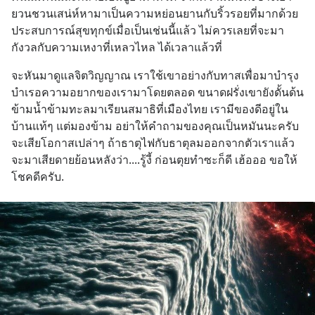
ยวนชวน​เสน่ห์​หามาเป็น​ความ​หย่อนยาน​กับริ้วรอยที่มากด้วย
ประสบการณ์​สุขทุกข์​เมื่อ​เป็น​เช่นนี้แล้ว​ ไม่ควรเลยที่จะมา
กังวลกับความเหงาที่เหลวไหล​ ได้เวลาแล้วที่​
จะหันมาดูแลจิตวิญญาณ​ เราใช้เขาอย่างกับทาสเพื่อมา​บำรุง​
บำเรอความอยากของเรามาโดยตลอด​ ขนาด​ฝรั่ง​เขายังดั้นด้น
ข้ามน้ำข้ามทะลมาเรีย​นสมาธิ​ที่เมือง​ไทย​ เรามีของดีอยู่ใน
บ้านแท้ๆ​ แต่มองข้าม​ อย่าให้คำถามของคุณเป็​นหมันนะครับ​ 
จะเสียโอกาส​เปล่าๆ​ ถ้าธาตุ​ไฟกับธาตุ​ลมออกจากตัวเราแล้ว
จะมาเสียดายย้อนหลังว่า....รู้งี้​ ก่อนตุยทำซะก็ดี​ เฮ้อ​ออ​ ขอให้
โชคดี​ครับ.