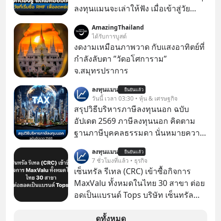
ลงทุนแมนจะเล่าให้ฟัง เมื่อเข้าสู่วัย
ทำงานและเริ่มมีรายได้ถึงเกณฑ์เสีย
AmazingThailand
ภาษี หลายคนมักได้รับคำแนะนำให้
ได้รับการบูสต์
ลงทุนใน RMF เพราะนอกจากจะช่วยลด
งดงามเหมือนภาพวาด กับแสงอาทิตย์ที่
หย่อนภาษีได้แล้ว ยังเป็นโอกาสในการ
กำลังลับตา ”วัดอโศการาม”
สร้างความมั่งคั่งระยะยาว แต่น้อยคน
จ.สมุทรปราการ
นักที่จะลงลึกว่า ถ้าลงทุนใน RMF ควรรู้
ลงทุนแมน
อะไรบ้าง ควรดู ตรงไหน ทำอย่างไร ถึง
ยืนยันแล้ว
วันนี้ เวลา 03:30 • หุ้น & เศรษฐกิจ
จะดีกับเรา แล้วเราควรรู้ข้อมูลอะไร
สรุปวิธีบริหารภาษีลงทุนนอก ฉบับ
เกี่ยวกับ RMF บ้าง เพื่อให้นำไปใช้ต่อได้
อัปเดต 2569 ภาษีลงทุนนอก คิดตาม
จริง ๆ ลงทุนแมนจะเล่าให้ฟัง
ฐานภาษีบุคคลธรรมดา นั่นหมายความ
ว่าถ้าเรามีกำไร 100,000 บาท
ลงทุนแมน
ยืนยันแล้ว
7 ชั่วโมงที่แล้ว • ธุรกิจ
เซ็นทรัล รีเทล (CRC) เข้าซื้อกิจการ
MaxValu ทั้งหมดในไทย 30 สาขา ต่อย
อดเป็นแบรนด์ Tops บริษัท เซ็นทรัล
รีเทล คอร์ปอเรชั่น จำกัด (มหาชน) หรือ
CRC แจ้งตลาดหลักทรัพย์ฯ ว่า บริษัท
ดูทั้งหมด