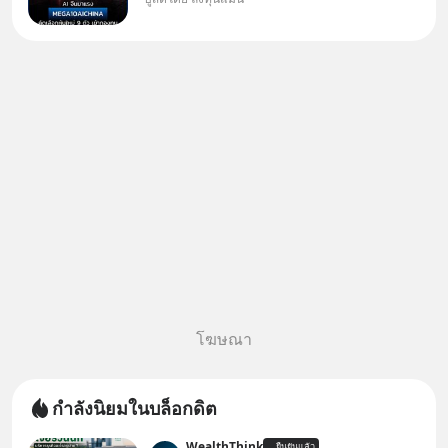
✅ลงทุนตรง คัด 10 ผู้นำเน้น ๆ ใน
ธีม AI จีน ✅คัดเลือกหุ้นใหม่ 9 ตัว
เข้ากองทุน ✅ร่วมเป็นเจ้าของผู้นำ
AI จีน ตั้งแต่โรงงานผลิตชิป หน่วย
ความจำ โมเดล
โฆษณา
กำลังนิยมในบล็อกดิต
WealthThink
ยืนยันแล้ว