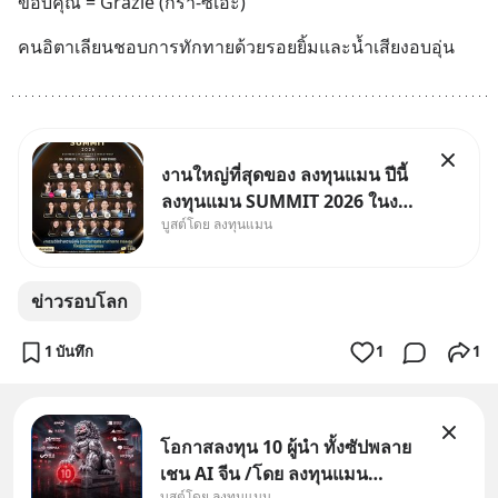
ขอบคุณ = Grazie (กรา-ซิเอะ)
คนอิตาเลียนชอบการทักทายด้วยรอยยิ้มและน้ำเสียงอบอุ่น
งานใหญ่ที่สุดของ ลงทุนแมน ปีนี้
ลงทุนแมน SUMMIT 2026 ในงาน
บูสต์โดย ลงทุนแมน
นี้จะมีเจ้าของธุรกิจ Dr.PONG,
หมึกกรุบ, Srichand, Jones’
Salad, LA GLACE, Fastwork,
ข่าวรอบโลก
MizuMi, KARMART, อิชิตัน มา
แชร์ความรู้การสร้างธุรกิจ
1 บันทึก
1
1
โอกาสลงทุน 10 ผู้นำ ทั้งซัปพลาย
เชน AI จีน /โดย ลงทุนแมน
บูสต์โดย ลงทุนแมน