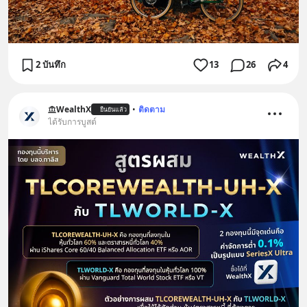
2 บันทึก
13
26
4
WealthX
•
ติดตาม
ยืนยันแล้ว
ได้รับการบูสต์