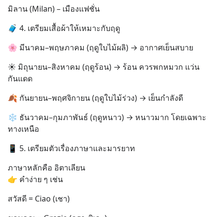
มิลาน (Milan) – เมืองแฟชั่น
🧳 4. เตรียมเสื้อผ้าให้เหมาะกับฤดู
🌸 มีนาคม–พฤษภาคม (ฤดูใบไม้ผลิ) → อากาศเย็นสบาย
☀️ มิถุนายน–สิงหาคม (ฤดูร้อน) → ร้อน ควรพกหมวก แว่น
กันแดด
🍂 กันยายน–พฤศจิกายน (ฤดูใบไม้ร่วง) → เย็นกำลังดี
❄️ ธันวาคม–กุมภาพันธ์ (ฤดูหนาว) → หนาวมาก โดยเฉพาะ
ทางเหนือ
📱 5. เตรียมตัวเรื่องภาษาและมารยาท
ภาษาหลักคือ อิตาเลียน
👉 คำง่าย ๆ เช่น
สวัสดี = Ciao (เชา)