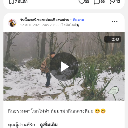
7 บันทึก
55
66
12
วันนั้นเจอนี่ ของแม่มะเฟืองรอฝาน
•
ติดตาม
12 เม.ย. 2021 เวลา 23:33 • ไลฟ์สไตล์
2:43
กินธรรมดาโลกไม่จำ ต้มมาม่ากินกลางหิมะ 😆😆
คุณผู้อ่านที่รัก
... 
ดูเพิ่มเติม