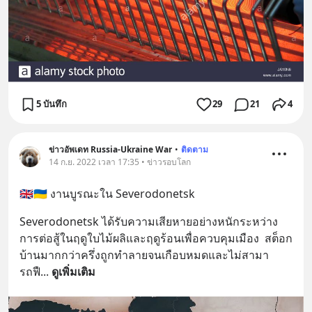
5 บันทึก
29
21
4
ข่าวอัพเดท Russia-Ukraine War
•
ติดตาม
14 ก.ย. 2022 เวลา 17:35 • ข่าวรอบโลก
🇬🇧🇺🇦 งานบูรณะใน Severodonetsk
Severodonetsk ได้รับความเสียหายอย่างหนักระหว่าง
การต่อสู้ในฤดูใบไม้ผลิและฤดูร้อนเพื่อควบคุมเมือง  สต็อก
บ้านมากกว่าครึ่งถูกทำลายจนเกือบหมดและไม่สามา
รถฟื
... 
ดูเพิ่มเติม