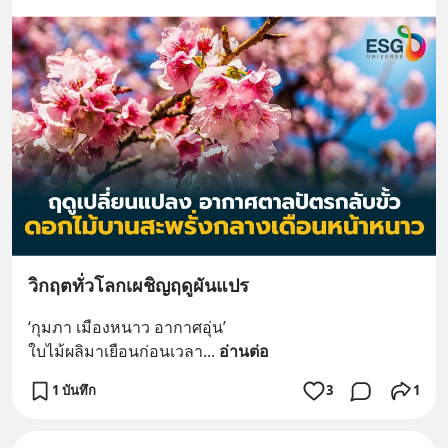
วิกฤตทั่วโลกเผชิญฤดูผันแปร
‘กุมภา เมืองหนาว อากาศอุ่น’
ใบไม้ผลิมาเยือนก่อนเวลา
... 
อ่านต่อ
1 บันทึก
3
1