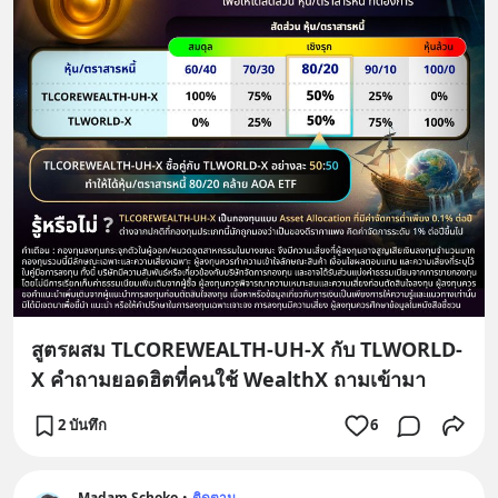
สูตรผสม TLCOREWEALTH-UH-X กับ TLWORLD-
X คำถามยอดฮิตที่คนใช้ WealthX ถามเข้ามา
2 บันทึก
6
Madam Schoko
•
ติดตาม