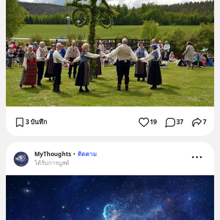
3 บันทึก
19
37
7
MyThoughts
•
ติดตาม
ได้รับการบูสต์