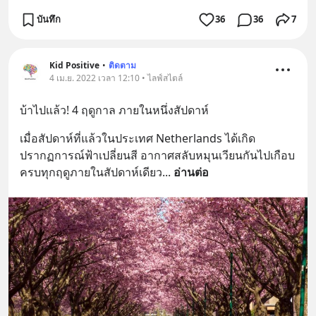
บันทึก
36
36
7
Kid Positive
•
ติดตาม
4 เม.ย. 2022 เวลา 12:10 • ไลฟ์สไตล์
บ้าไปแล้ว! 4 ฤดูกาล ภายในหนึ่งสัปดาห์
เมื่อสัปดาห์ที่แล้วในประเทศ Netherlands ได้เกิด
ปรากฏการณ์ฟ้าเปลี่ยนสี อากาศสลับหมุนเวียนกันไปเกือบ
ครบทุกฤดูภายในสัปดาห์เดียว
... 
อ่านต่อ