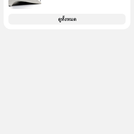
ตัวเองดูสักครั้ง กลับทำให้เกิดรอยร้าว
ในความสัมพันธ์เสียอย่างนั้น โดยราย
การแอปเท๋ Dinner Talk ในวันนี้โฮสต์
ดูทั้งหมด
ทั้ง 2 ท่าน แทป-รวิศ หาญอุตสาหะ และ
เอ๋ นิ้วกลม-สราวุธ เฮ้งสวัสดิ์ จะพาทุก
คนไปสำรวจวิธีสร้างขอบเขตเพื่อรักษา
ใจของตัวเองและรักษาความสัมพันธ์
ของคนรอบข้างไปพร้อมกัน
#boundary #selfdevelopment #แอป
เท๋dinnertalk
#missiontothemoonpodcast