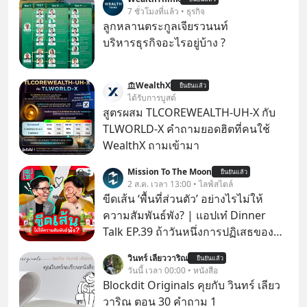
7 ชั่วโมงที่แล้ว • ธุรกิจ
ลูกหลานตระกูลเจียรวนนท์
บริหารธุรกิจอะไรอยู่บ้าง ?
WealthX
ยืนยันแล้ว
ได้รับการบูสต์
สูตรผสม TLCOREWEALTH-UH-X กับ
TLWORLD-X คำถามยอดฮิตที่คนใช้
WealthX ถามเข้ามา
Mission To The Moon
ยืนยันแล้ว
2 ส.ค. เวลา 13:00 • ไลฟ์สไตล์
ขีดเส้น ‘พื้นที่ส่วนตัว’ อย่างไรไม่ให้
ความสัมพันธ์พัง? | แอปเท๋ Dinner
Talk EP.39 ถ้าวันหนึ่งการปฏิเสธของ
เราทำให้อีกฝ่ายรู้สึกเจ็บปวด คิดว่าเรา
วินทร์ เลียววาริณ
ยืนยันแล้ว
ตั้งกำแพงใส่และมองว่าเราเห็นแก่ตัวทั้ง
วันนี้ เวลา 00:00 • หนังสือ
ที่เราเองก็ไม่เคยปฏิเสธใครอย่างนี้มา
Blockdit Originals คุยกับ วินทร์ เลียว
ก่อน แต่พอตั้งใจจะ ‘สร้างขอบเขต’ เพื่อ
วาริณ ตอน 30 คำถาม 1