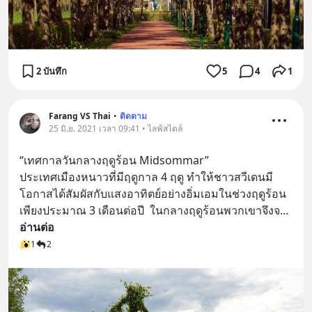
2 บันทึก
5
4
1
Farang VS Thai
•
ติดตาม
25 มิ.ย. 2021 เวลา 09:41 • ไลฟ์สไตล์
“เทศกาลวันกลางฤดูร้อน Midsommar”      
ประเทศเมืองหนาวที่มีฤดูกาล 4 ฤดู ทำให้ชาวสวีเดนมี
โอกาสได้สัมผัสกับแสงอาทิตย์อย่างอิ่มเอมในช่วงฤดูร้อน
เพียงประมาณ 3 เดือนต่อปี  ในกลางฤดูร้อนพวกเขาจึงจ
... 
อ่านต่อ
1
2