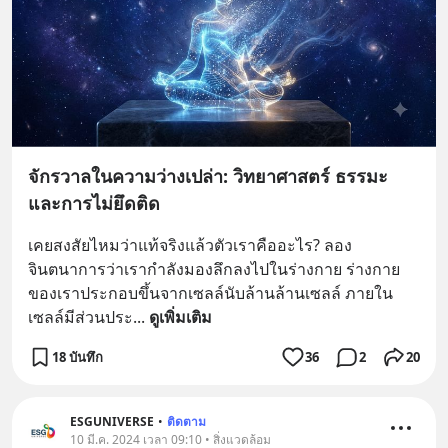
จักรวาลในความว่างเปล่า: วิทยาศาสตร์ ธรรมะ
และการไม่ยึดติด
เคยสงสัยไหมว่าแท้จริงแล้วตัวเราคืออะไร? ลอง
จินตนาการว่าเรากำลังมองลึกลงไปในร่างกาย ร่างกาย
ของเราประกอบขึ้นจากเซลล์นับล้านล้านเซลล์ ภายใน
เซลล์มีส่วนประ
... 
ดูเพิ่มเติม
18 บันทึก
36
2
20
ESGUNIVERSE
•
ติดตาม
10 มี.ค. 2024 เวลา 09:10 • สิ่งแวดล้อม