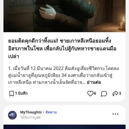
ยอมติดคุกดีกว่าทิ้งแม่! ชายเกาหลีเหนือยอมทิ้ง
อิสรภาพในโซล เพื่อกลับไปสู้กับทหารชายแดนมือ
เปล่า
1. เมื่อวันที่ 12 มีนาคม 2022 คิมคังอูเสี่ยงชีวิตกระโดดลง
สู่แม่น้ำยาลูที่อุณหภูมิเพียง 34 องศาเพื่อว่ายกลับเข้าสู่
เกาหลีเหนือ ท่ามกลางน้ำเย็นจัดที่อาจ
... 
อ่านต่อ
1 บันทึก
6
3
MyThoughts
•
ติดตาม
ได้รับการบูสต์