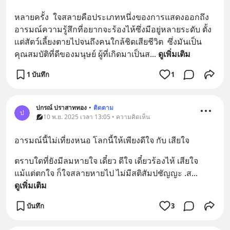
หลายครั้ง  ใจสลายคือประเภทหนึ่งของการแสดงออกถึง
อารมณ์ความรู้สึกที่อยากจะร้องไห้ซึ่งมีอยู่หลายระดับ ตั้ง
เเต่สัตว์เลี้ยงตายไปจนถึงคนใกล้ชิดเสียชีวิต  ซึ่งมันเป็น
คุณสมบัติที่ดีของมนุษย์ ผู้ที่เกิดมาเป็นส
... 
ดูเพิ่มเติม
1 บันทึก
1
ปกรณ์ ปราสาททอง
•
ติดตาม
ป
10 พ.ย. 2025 เวลา 13:05 • ความคิดเห็น
อารมณ์นี้ไม่เที่ยงหนอ โลกนี้ให้เพียงดีใจ กับ เสียใจ
ตราบใดที่ยังมีลมหายใจ เดี๋ยว ดีใจ เดี๋ยวร้องไห้ เสียใจ 
แม้แต่ตกใจ ก็ใจสลายหายไป ไม่มีสติสัมปชัญญะ .ส
... 
ดูเพิ่มเติม
บันทึก
3