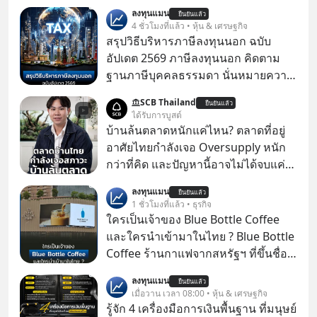
ลงทุนแมน
ยืนยันแล้ว
4 ชั่วโมงที่แล้ว • หุ้น & เศรษฐกิจ
สรุปวิธีบริหารภาษีลงทุนนอก ฉบับ
อัปเดต 2569 ภาษีลงทุนนอก คิดตาม
ฐานภาษีบุคคลธรรมดา นั่นหมายความ
ว่าถ้าเรามีกำไร 100,000 บาท
SCB Thailand
ยืนยันแล้ว
ได้รับการบูสต์
บ้านล้นตลาดหนักแค่ไหน? ตลาดที่อยู่
อาศัยไทยกำลังเจอ Oversupply หนัก
กว่าที่คิด และปัญหานี้อาจไม่ได้จบแค่
เรื่องเศรษฐกิจ #SCBEIC #อสังหา #บ้าน
ลงทุนแมน
ยืนยันแล้ว
ล้นตลาด #เศรษฐกิจไทย #EICAround
1 ชั่วโมงที่แล้ว • ธุรกิจ
#SCBThailand สามารถดูคลิปที่
ใครเป็นเจ้าของ Blue Bottle Coffee
youtube ประกอบได้ที่ link :
และใครนำเข้ามาในไทย ? Blue Bottle
https://youtube.com/shorts/-
Coffee ร้านกาแฟจากสหรัฐฯ ที่ขึ้นชื่อ
xU9gYcfVJk?feature=share
เรื่องความพิถีพิถัน กำลังจะเปิดสาขา
ลงทุนแมน
ยืนยันแล้ว
แรกในประเทศไทย ที่ Central Park
เมื่อวาน เวลา 08:00 • หุ้น & เศรษฐกิจ
รู้จัก 4 เครื่องมือการเงินพื้นฐาน ที่มนุษย์