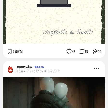
6 บันทึก
47
82
14
สรุปประเด็น
•
ติดตาม
25 ม.ค. เวลา 02:16 • ข่าวรอบโลก