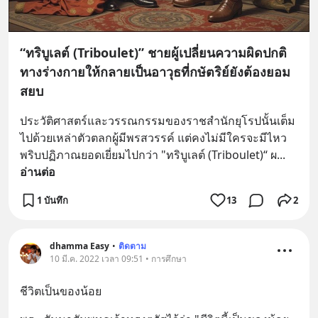
“ทริบูเลต์ (Triboulet)” ชายผู้เปลี่ยนความผิดปกติ
ทางร่างกายให้กลายเป็นอาวุธที่กษัตริย์ยังต้องยอม
สยบ
ประวัติศาสตร์และวรรณกรรมของราชสำนักยุโรปนั้นเต็ม
ไปด้วยเหล่าตัวตลกผู้มีพรสวรรค์ แต่คงไม่มีใครจะมีไหว
พริบปฏิภาณยอดเยี่ยมไปกว่า "ทริบูเลต์ (Triboulet)“ ผ
... 
อ่านต่อ
1 บันทึก
13
2
dhamma Easy
•
ติดตาม
10 มี.ค. 2022 เวลา 09:51 • การศึกษา
ชีวิตเป็นของน้อย