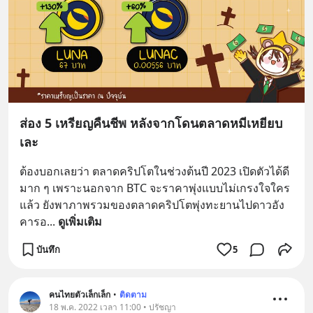
ส่อง 5 เหรียญคืนชีพ หลังจากโดนตลาดหมีเหยียบ
เละ
ต้องบอกเลยว่า ตลาดคริปโตในช่วงต้นปี 2023 เปิดตัวได้ดี
มาก ๆ เพราะนอกจาก BTC จะราคาพุ่งแบบไม่เกรงใจใคร
แล้ว ยังพาภาพรวมของตลาดคริปโตพุ่งทะยานไปดาวอัง
คารอ
... 
ดูเพิ่มเติม
บันทึก
5
คนไทยตัวเล็กเล็ก
•
ติดตาม
18 พ.ค. 2022 เวลา 11:00 • ปรัชญา