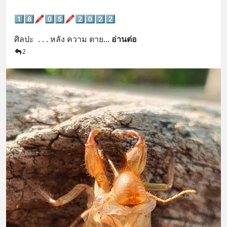
1️⃣8️⃣🖍0️⃣5️⃣🖍2️⃣0️⃣2️⃣2️⃣
ศิลปะ  . . . หลัง ความ ตาย
... 
อ่านต่อ
2