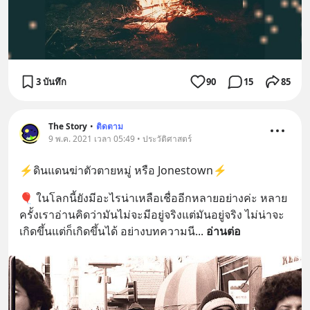
3 บันทึก
90
15
85
The Story
•
ติดตาม
9 พ.ค. 2021 เวลา 05:49 • ประวัติศาสตร์
⚡️ดินแดนฆ่าตัวตายหมู่ หรือ Jonestown⚡️
🎈 ในโลกนี้ยังมีอะไรน่าเหลือเชื่ออีกหลายอย่างค่ะ หลาย
ครั้งเราอ่านคิดว่ามันไม่จะมีอยู่จริงแต่มันอยู่จริง ไม่น่าจะ
เกิดขึ้นแต่ก็เกิดขึ้นได้ อย่างบทความนี
... 
อ่านต่อ