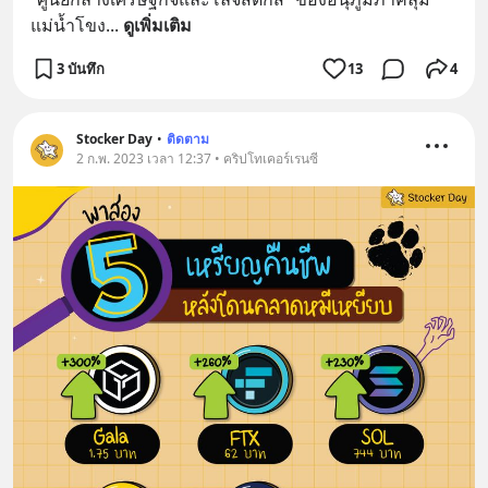
แม่น้ำโขง
... 
ดูเพิ่มเติม
3 บันทึก
13
4
Stocker Day
•
ติดตาม
2 ก.พ. 2023 เวลา 12:37 • คริปโทเคอร์เรนซี