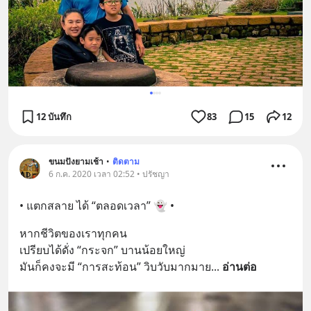
12 บันทึก
83
15
12
ขนมปังยามเช้า
•
ติดตาม
6 ก.ค. 2020 เวลา 02:52 • ปรัชญา
• แตกสลาย ได้ “ตลอดเวลา” 👻 •
หากชีวิตของเราทุกคน
เปรียบได้ดั่ง “กระจก” บานน้อยใหญ่
มันก็คงจะมี “การสะท้อน” วิบวับมากมาย
... 
อ่านต่อ