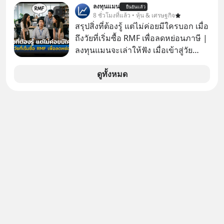
ลงทุนแมน
ยืนยันแล้ว
แรกในประเทศไทย ที่ Central Park
8 ชั่วโมงที่แล้ว • หุ้น & เศรษฐกิจ
สรุปสิ่งที่ต้องรู้ แต่ไม่ค่อยมีใครบอก เมื่อ
ถึงวัยที่เริ่มซื้อ RMF เพื่อลดหย่อนภาษี |
ลงทุนแมนจะเล่าให้ฟัง เมื่อเข้าสู่วัย
ทำงานและเริ่มมีรายได้ถึงเกณฑ์เสีย
ภาษี หลายคนมักได้รับคำแนะนำให้
ดูทั้งหมด
ลงทุนใน RMF เพราะนอกจากจะช่วยลด
หย่อนภาษีได้แล้ว ยังเป็นโอกาสในการ
สร้างความมั่งคั่งระยะยาว แต่น้อยคน
นักที่จะลงลึกว่า ถ้าลงทุนใน RMF ควรรู้
อะไรบ้าง ควรดู ตรงไหน ทำอย่างไร ถึง
จะดีกับเรา แล้วเราควรรู้ข้อมูลอะไร
เกี่ยวกับ RMF บ้าง เพื่อให้นำไปใช้ต่อได้
จริง ๆ ลงทุนแมนจะเล่าให้ฟัง