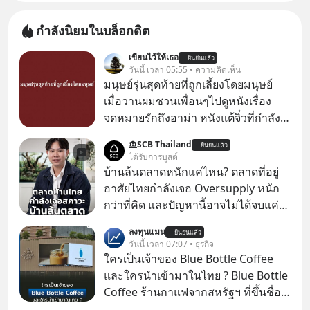
กำลังนิยมในบล็อกดิต
เขียนไว้ให้เธอ
ยืนยันแล้ว
วันนี้ เวลา 05:55 • ความคิดเห็น
มนุษย์รุ่นสุดท้ายที่ถูกเลี้ยงโดยมนุษย์
เมื่อวานผมชวนเพื่อนๆไปดูหนังเรื่อง
จดหมายรักถึงอาม่า หนังแต้จิ๋วที่กำลัง
โด่งดังทั่วโลกอยู่ในตอนนี้ เหตุเกิดจาก
SCB Thailand
ยืนยันแล้ว
ป๊าผมเห็นโปสเตอร์หนังเรื่องนี้หลาย
ได้รับการบูสต์
เดือนก่อนและอยากดูมาก ด้วยเพราะว่า
บ้านล้นตลาดหนักแค่ไหน? ตลาดที่อยู่
อากงก็มาจากเมืองจีน ป๊าก็พูดแต้จิ๋วได้
อาศัยไทยกำลังเจอ Oversupply หนัก
มีเรื่องราวมีความผูกพันที่ได้ยินตั้งแต่
กว่าที่คิด และปัญหานี้อาจไม่ได้จบแค่
เด็ก
เรื่องเศรษฐกิจ #SCBEIC #อสังหา #บ้าน
ลงทุนแมน
ยืนยันแล้ว
ล้นตลาด #เศรษฐกิจไทย #EICAround
วันนี้ เวลา 07:07 • ธุรกิจ
#SCBThailand สามารถดูคลิปที่
ใครเป็นเจ้าของ Blue Bottle Coffee
youtube ประกอบได้ที่ link :
และใครนำเข้ามาในไทย ? Blue Bottle
https://youtube.com/shorts/-
Coffee ร้านกาแฟจากสหรัฐฯ ที่ขึ้นชื่อ
xU9gYcfVJk?feature=share
เรื่องความพิถีพิถัน กำลังจะเปิดสาขา