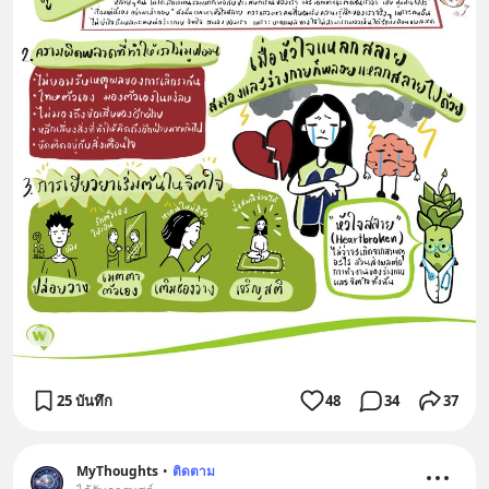
25 บันทึก
48
34
37
MyThoughts
•
ติดตาม