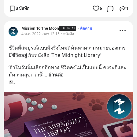
3 บันทึก
6
1
Mission To The Moon
•
ติดตาม
ยืนยันแล้ว
4 ม.ค. 2022 เวลา 13:15 • หนังสือ
ชีวิตที่สมบูรณ์แบบมีจริงไหม? ค้นหาความหมายของการ
มีชีวิตอยู่ กับหนังสือ ‘The Midnight Library’
‘ถ้าในวันนั้นเลือกอีกทาง ชีวิตคงไม่เป็นแบบนี้ คงจะดีและ
มีความสุขกว่านี้’
... 
อ่านต่อ
3