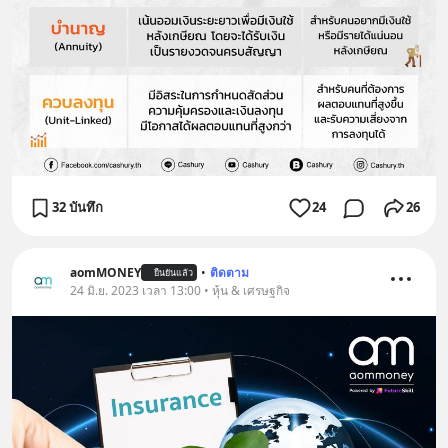
32 บันทึก
24
26
aomMONEY
•
ติดตาม
ยืนยันแล้ว
24 มิ.ย. 2023 เวลา 13:00 • หุ้น & เศรษฐกิจ