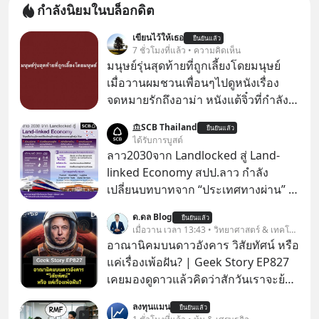
กำลังนิยมในบล็อกดิต
เขียนไว้ให้เธอ
ยืนยันแล้ว
7 ชั่วโมงที่แล้ว • ความคิดเห็น
มนุษย์รุ่นสุดท้ายที่ถูกเลี้ยงโดยมนุษย์
เมื่อวานผมชวนเพื่อนๆไปดูหนังเรื่อง
จดหมายรักถึงอาม่า หนังแต้จิ๋วที่กำลัง
โด่งดังทั่วโลกอยู่ในตอนนี้ เหตุเกิดจาก
SCB Thailand
ยืนยันแล้ว
ป๊าผมเห็นโปสเตอร์หนังเรื่องนี้หลาย
ได้รับการบูสต์
เดือนก่อนและอยากดูมาก ด้วยเพราะว่า
ลาว2030จาก Landlocked สู่ Land-
อากงก็มาจากเมืองจีน ป๊าก็พูดแต้จิ๋วได้
linked Economy สปป.ลาว กำลัง
มีเรื่องราวมีความผูกพันที่ได้ยินตั้งแต่
เปลี่ยนบทบาทจาก “ประเทศทางผ่าน” สู่
เด็ก
“ศูนย์กลางเศรษฐกิจและโลจิสติกส์”
ด.ดล Blog
ยืนยันแล้ว
ของอนุภูมิภาคลุ่มแม่น้ำโขง
เมื่อวาน เวลา 13:43 • วิทยาศาสตร์ & เทคโนโลยี
อาณานิคมบนดาวอังคาร วิสัยทัศน์ หรือ
แค่เรื่องเพ้อฝัน? | Geek Story EP827
เคยมองดูดาวแล้วคิดว่าสักวันเราจะย้าย
ไปอยู่บนดาวอังคารตามที่ Elon Musk
ลงทุนแมน
ยืนยันแล้ว
หรือ Jeff Bezos บอกไว้หรือเปล่า ภาพ