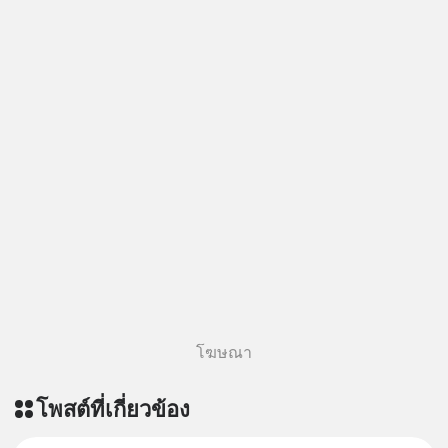
ฟังผ่าน Apple Podcast :
https://apple.co/2lEqPPg 🎧 ฟังผ่าน
Podbean :
https://tinyurl.com/4kurcs6x 🎧 ฟัง
ผ่าน Youtube :
https://youtu.be/W2U60tbaMqM
The original article appeared here
https://www.tharadhol.com/geek-
story-ep827-is-a-colony-on-mars-
real/ ติดตามสาระดี ๆ อัพเดททุกวันผ่าน
Line OA ด.ดล Blog คลิกเลย -->
https://lin.ee/aMEkyNA
========================= 📣
สนับสนุนโดย 📣
=========================
โฆษณา
เครียด หลับยาก ผมอยากแนะนำ
ผลิตภัณฑ์เสริมอาหาร Diip CBD ช่วย
โพสต์ที่เกี่ยวข้อง
บรรเทาความเครียด ลดความวิตกกังวล
เพิ่มการผ่อนคลาย ซึ่งช่วยให้การนอน