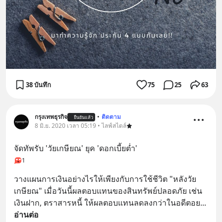
38 บันทึก
75
25
63
กรุงเทพธุรกิจ
•
ติดตาม
ยืนยันแล้ว
8 มิ.ย. 2020 เวลา 05:19 • ไลฟ์สไตล์
จัดทัพรับ 'วัยเกษียณ' ยุค 'ดอกเบี้ยต่ำ'
1
วางแผนการเงินอย่างไรให้เพียงกับการใช้ชีวิต "หลังวัย
เกษียณ" เมื่อวันนี้ผลตอบแทนของสินทรัพย์ปลอดภัย เช่น 
เงินฝาก, ตราสารหนี้ ให้ผลตอบแทนลดลงกว่าในอดีตอย
... 
อ่านต่อ