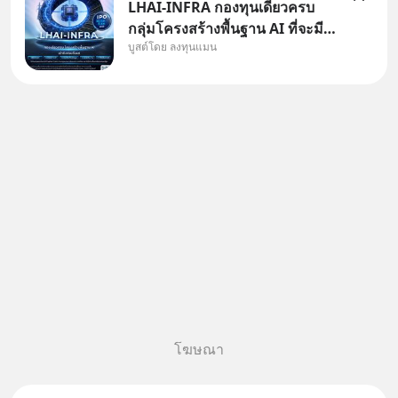
LHAI-INFRA กองทุนเดียวครบ
กลุ่มโครงสร้างพื้นฐาน AI ที่จะมี
บูสต์โดย ลงทุนแมน
งบลงทุนครั้งใหญ่ในประวัติศาสตร์
ที่เรียกว่า AI Supercycle หุ้นกลุ่ม
นี้ปรับตัวลงมากใน 1 เดือนที่ผ่าน
มา แต่ความจริงคือทั่วโลกยังเดิน
หน้าลงทุน AI
โฆษณา