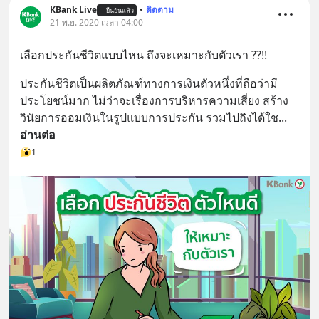
หลับมีประสิทธิภาพมากยิ่งขึ้น 📍 สนใจ
KBank Live
•
ติดตาม
ยืนยันแล้ว
สั่งซื้อสินค้า Diip CBD 💬 LINE :
21 พ.ย. 2020 เวลา 04:00
@diipgeek 🔗 หรือกดลิงก์
เลือกประกันชีวิตแบบไหน ถึงจะเหมาะกับตัวเรา ??!!
https://lin.ee/U91Fzyz
ประกันชีวิตเป็นผลิตภัณฑ์ทางการเงินตัวหนึ่งที่ถือว่ามี
ประโยชน์มาก ไม่ว่าจะเรื่องการบริหารความเสี่ยง สร้าง
วินัยการออมเงินในรูปแบบการประกัน รวมไปถึงได้ใช
... 
อ่านต่อ
1