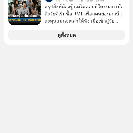
1 ชั่วโมงที่แล้ว • หุ้น & เศรษฐกิจ
ฝันที่มหาเศรษฐีซิลิคอนแวลลีย์วาดไว้ว่า
สรุปสิ่งที่ต้องรู้ แต่ไม่ค่อยมีใครบอก เมื่อ
มนุษย์นับล้านจะไปสร้างอาณานิคม
ถึงวัยที่เริ่มซื้อ RMF เพื่อลดหย่อนภาษี |
ใหม่ ล้อมรอบด้วยเทคโนโลยีสุดล้ำ อาจ
ลงทุนแมนจะเล่าให้ฟัง เมื่อเข้าสู่วัย
จะฟังดูน่าตื่นเต้น แต่ความจริงที่ถูกซ่อน
ทำงานและเริ่มมีรายได้ถึงเกณฑ์เสีย
ไว้ใต้พรมคือ ดาวอังคารเป็นเพียงนรกที่
ภาษี หลายคนมักได้รับคำแนะนำให้
ดูทั้งหมด
เต็มไปด้วยรังสีมรณะและฝุ่นพิษ แล้ว
ลงทุนใน RMF เพราะนอกจากจะช่วยลด
ทำไมบรรดาผู้นำเทคโนโลยีถึงยัง
หย่อนภาษีได้แล้ว ยังเป็นโอกาสในการ
พยายามหลอกขายฝันลมๆ แล้งๆ นี้ให้
สร้างความมั่งคั่งระยะยาว แต่น้อยคน
กับคนทั้งโลก พวกเขากำลังซ่อนความ
นักที่จะลงลึกว่า ถ้าลงทุนใน RMF ควรรู้
ลับอะไรไว้เบื้องหลังโปรเจกต์อวกาศที่
อะไรบ้าง ควรดู ตรงไหน ทำอย่างไร ถึง
ผลาญทรัพยากรมหาศาล วันนี้เราจะมา
จะดีกับเรา แล้วเราควรรู้ข้อมูลอะไร
กะเทาะเปลือกความลวงโลกนี้กัน ใครที่
เกี่ยวกับ RMF บ้าง เพื่อให้นำไปใช้ต่อได้
คิดว่าอนาคตของมนุษยชาติอยู่บนดาว
จริง ๆ ลงทุนแมนจะเล่าให้ฟัง
ดวงอื่น เลือกฟังกันได้เลยนะครับ อย่า
ลืมกด Follow ติดตาม PodCast ช่อง
Geek Forever’s Podcast ของผมกัน
ด้วยนะครับ 🎧 ฟังผ่าน Spotify :
https://tinyurl.com/3yma5h3e 🎧