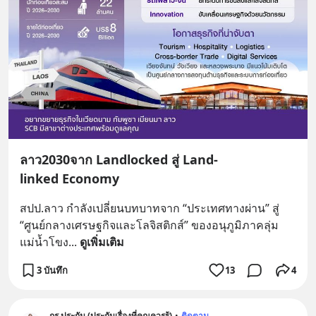
ลาว2030จาก Landlocked สู่ Land-
linked Economy
สปป.ลาว กำลังเปลี่ยนบทบาทจาก “ประเทศทางผ่าน” สู่ 
“ศูนย์กลางเศรษฐกิจและโลจิสติกส์” ของอนุภูมิภาคลุ่ม
แม่น้ำโขง
... 
ดูเพิ่มเติม
3 บันทึก
13
4
กูรู ประกัน (ประกันเรื่องที่คุณควรรู้)
•
ติดตาม