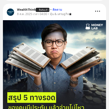
WealthThink
•
ติดตาม
ยืนยันแล้ว
8 ส.ค. 2025 เวลา 04:00 • หุ้น & เศรษฐกิจ