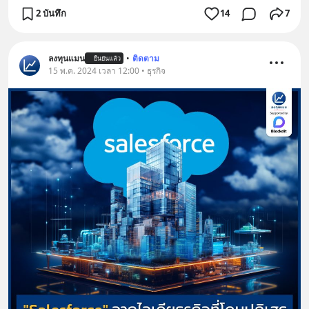
2 บันทึก
14
7
ลงทุนแมน
•
ติดตาม
ยืนยันแล้ว
15 พ.ค. 2024 เวลา 12:00 • ธุรกิจ