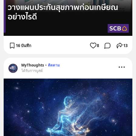
16 บันทึก
8
13
MyThoughts
•
ติดตาม
ได้รับการบูสต์