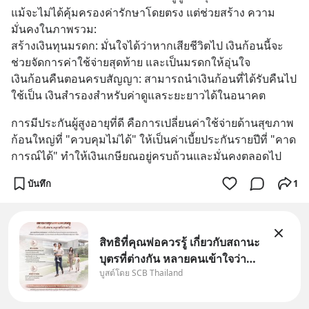
แม้จะไม่ได้คุ้มครองค่ารักษาโดยตรง แต่ช่วยสร้าง ความ
มั่นคงในภาพรวม:
สร้างเงินทุนมรดก: มั่นใจได้ว่าหากเสียชีวิตไป เงินก้อนนี้จะ
ช่วยจัดการค่าใช้จ่ายสุดท้าย และเป็นมรดกให้อุ่นใจ
เงินก้อนคืนตอนครบสัญญา: สามารถนำเงินก้อนที่ได้รับคืนไป
ใช้เป็น เงินสำรองสำหรับค่าดูแลระยะยาวได้ในอนาคต
การมีประกันผู้สูงอายุที่ดี คือการเปลี่ยนค่าใช้จ่ายด้านสุขภาพ
ก้อนใหญ่ที่ "ควบคุมไม่ได้" ให้เป็นค่าเบี้ยประกันรายปีที่ "คาด
การณ์ได้" ทำให้เงินเกษียณอยู่ครบถ้วนและมั่นคงตลอดไป
บันทึก
1
สิทธิที่คุณพ่อควรรู้ เกี่ยวกับสถานะ
บุตรที่ต่างกัน หลายคนเข้าใจว่า
บูสต์โดย SCB Thailand
"เมื่อเป็นลูกของพ่อและแม่ ก็ย่อม
เป็นบุตรชอบด้วยกฎหมายของทั้ง
สองฝ่าย" แต่ในความเป็นจริง