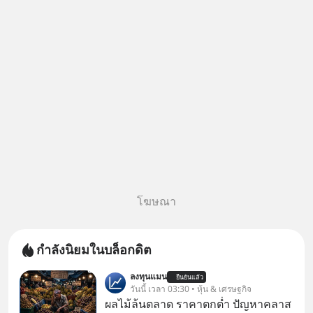
กฎหมายไทยไม่ได้กำหนดไว้แบบ
นั้น
โฆษณา
กำลังนิยมในบล็อกดิต
ลงทุนแมน
ยืนยันแล้ว
วันนี้ เวลา 03:30 • หุ้น & เศรษฐกิจ
ผลไม้ล้นตลาด ราคาตกต่ำ ปัญหาคลาส