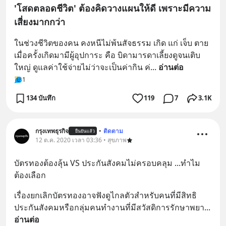
'โสดตลอดชีวิต' ต้องคิดวางแผนให้ดี เพราะมีความ
เสี่ยงมากกว่า
ในช่วงชีวิตของคน คงหนีไม่พ้นสัจธรรม เกิด แก่ เจ็บ ตาย 
เมื่อครั้งเกิดมามีผู้อุปการะ คือ บิดามารดาเลี้ยงดูจนเติบ
ใหญ่ ดูแลค่าใช้จ่ายไม่ว่าจะเป็นค่ากิน ค่
... 
อ่านต่อ
1
134 บันทึก
119
7
3.1K
กรุงเทพธุรกิจ
•
ติดตาม
ยืนยันแล้ว
12 ต.ค. 2020 เวลา 03:36 • สุขภาพ
บัตรทองต้องลุ้น VS ประกันสังคมไม่ครอบคลุม ...ทำไม
ต้องเลือก
เรื่องยกเลิกบัตรทองอาจฟังดูไกลตัวสำหรับคนที่มีสิทธิ
ประกันสังคมหรือกลุ่มคนทำงานที่มีสวัสดิการรักษาพยา
... 
อ่านต่อ