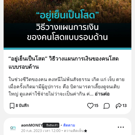
“อยู่เย็นเป็นโสด” วิธีวางแผนการเงินของคนโสด
แบบรอบด้าน
ในช่วงชีวิตของคน คงหนีไม่พ้นสัจธรรม เกิด แก่ เจ็บ ตาย 
เมื่อครั้งเกิดมามีผู้อุปการะ คือ บิดามารดาเลี้ยงดูจนเติบ
ใหญ่ ดูแลค่าใช้จ่ายไม่ว่าจะเป็นค่ากิน ค่
... 
อ่านต่อ
8 บันทึก
15
13
aomMONEY
•
ติดตาม
ยืนยันแล้ว
20 ก.ค. 2023 เวลา 12:00 • ความคิดเห็น