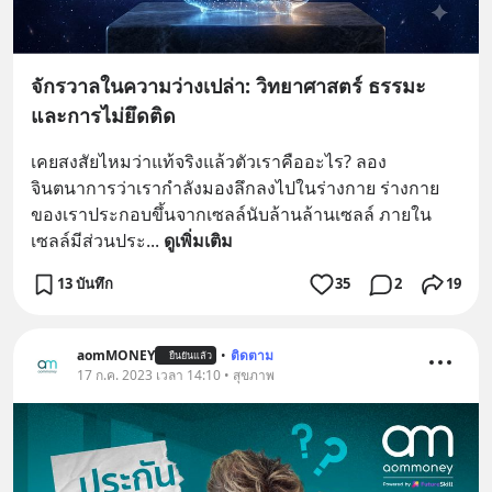
จักรวาลในความว่างเปล่า: วิทยาศาสตร์ ธรรมะ
และการไม่ยึดติด
เคยสงสัยไหมว่าแท้จริงแล้วตัวเราคืออะไร? ลอง
จินตนาการว่าเรากำลังมองลึกลงไปในร่างกาย ร่างกาย
ของเราประกอบขึ้นจากเซลล์นับล้านล้านเซลล์ ภายใน
เซลล์มีส่วนประ
... 
ดูเพิ่มเติม
13 บันทึก
35
2
19
aomMONEY
•
ติดตาม
ยืนยันแล้ว
17 ก.ค. 2023 เวลา 14:10 • สุขภาพ