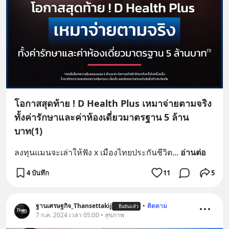
โอกาสสุดท้าย ! D Health Plus เหมาจ่ายตามจริง
ทั้งค่ารักษาและค่าห้องเดี่ยวมาตรฐาน 5 ล้าน
บาท(1)
ลงทุนแมนจะเล่าให้ฟัง x เมืองไทยประกันชีวิต
... 
อ่านต่อ
4 บันทึก
11
5
ฐานเศรษฐกิจ_Thansettakij
•
ติดตาม
ยืนยันแล้ว
7 ก.ค. 2024 เวลา 05:00 • สุขภาพ