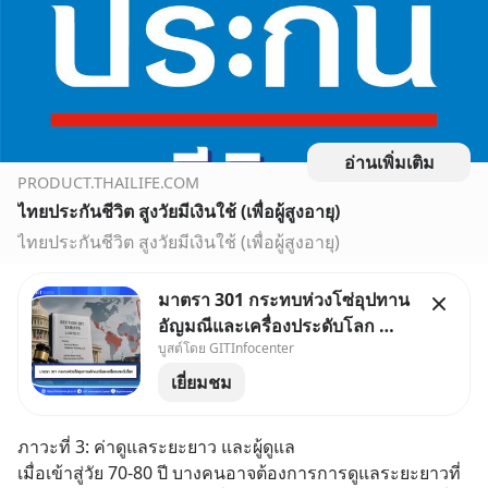
อ่านเพิ่มเติม
PRODUCT.THAILIFE.COM
ไทยประกันชีวิต สูงวัยมีเงินใช้ (เพื่อผู้สูงอายุ)
ไทยประกันชีวิต สูงวัยมีเงินใช้ (เพื่อผู้สูงอายุ)
มาตรา 301 กระทบห่วงโซ่อุปทาน
อัญมณีและเครื่องประดับโลก 🌍
บูสต์โดย GITInfocenter
ไทยเจอภาษี 12.5% ภายใต้
Section 301: ผลกระทบต่อการส่ง
เยี่ยมชม
ออกอัญมณีและเครื่องประดับ
ภาวะที่ 3: ค่าดูแลระยะยาว และผู้ดูแล
เมื่อเข้าสู่วัย 70-80 ปี บางคนอาจต้องการการดูแลระยะยาวที่