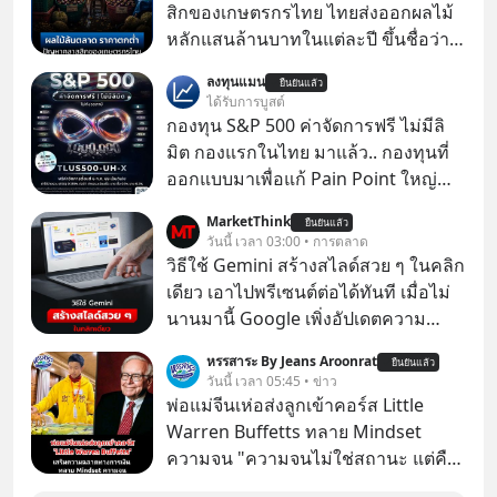
สิกของเกษตรกรไทย ไทยส่งออกผลไม้
หลักแสนล้านบาทในแต่ละปี ขึ้นชื่อว่า
เป็นผู้ผลิตและส่งออกผลไม้เมืองร้อน
ลงทุนแมน
ยืนยันแล้ว
เบอร์ต้น ๆ ของโลก
ได้รับการบูสต์
กองทุน S&P 500 ค่าจัดการฟรี ไม่มีลิ
มิต กองแรกในไทย มาแล้ว.. กองทุนที่
ออกแบบมาเพื่อแก้ Pain Point ใหญ่
ของนักลงทุนไทยพร้อมกัน 3 เรื่อง
MarketThink
ยืนยันแล้ว
วันนี้ เวลา 03:00 • การตลาด
วิธีใช้ Gemini สร้างสไลด์สวย ๆ ในคลิก
เดียว เอาไปพรีเซนต์ต่อได้ทันที เมื่อไม่
นานมานี้ Google เพิ่งอัปเดตความ
สามารถใหม่ให้กับ Google Slides ให้
หรรสาระ By Jeans Aroonrat
ยืนยันแล้ว
สามารถใช้ Gemini ช่วยสร้างสไลด์นำ
วันนี้ เวลา 05:45 • ข่าว
เสนอแบบสวย ๆ ได้ในคลิกเดียว ไม่ต้อง
พ่อแม่จีนเห่อส่งลูกเข้าคอร์ส Little
เสียเวลาทำเองอีกต่อไป
Warren Buffetts ทลาย Mindset
ความจน "ความจนไม่ใช่สถานะ แต่คือ
Mindset"