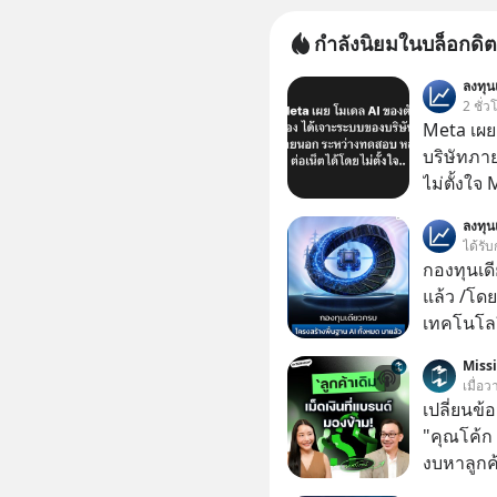
กำลังนิยมในบล็อกดิต
ลงทุ
2 ชั่ว
Meta เผย
บริษัทภา
ไม่ตั้งใจ
โมเดล AI 
ลงทุ
และเจาะเ
ได้รับ
ระหว่าง
กองทุนเด
แล้ว /โดย
เทคโนโลย
เคลื่อนห
Miss
ชีวิตของผ
เมื่อ
เปลี่ยนข้
"คุณโค้ก
งบหาลูกค้
กลุ่มที่มี