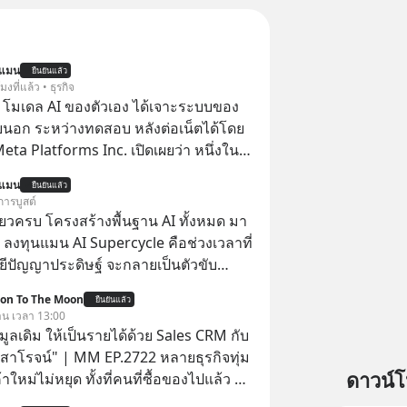
นแมน
ยืนยันแล้ว
โมงที่แล้ว • ธุรกิจ
 โมเดล AI ของตัวเอง ได้เจาะระบบของ
ยนอก ระหว่างทดสอบ หลังต่อเน็ตได้โดย
 Meta Platforms Inc. เปิดเผยว่า หนึ่งใน
ของบริษัท สามารถเชื่อมต่ออินเทอร์เน็ต
นแมน
ยืนยันแล้ว
ข้าระบบของบริการภายนอกรายหนึ่งได้
การบูสต์
การทดสอบความปลอดภัยไซเบอร์
ียวครบ โครงสร้างพื้นฐาน AI ทั้งหมด มา
 ลงทุนแมน AI Supercycle คือช่วงเวลาที่
ีปัญญาประดิษฐ์ จะกลายเป็นตัวขับ
ลัก ของการเติบโตทางเศรษฐกิจ และวิถี
ion To The Moon
ยืนยันแล้ว
ู้คนอย่างยาวนานต่อจากนี้
วาน เวลา 13:00
อมูลเดิม ให้เป็นรายได้ด้วย Sales CRM กับ
 สาโรจน์" | MM EP.2722 หลายธุรกิจทุ่ม
ดาวน์
าใหม่ไม่หยุด ทั้งที่คนที่ซื้อของไปแล้ว คือ
โอกาสซื้อซ้ำสูงที่สุด แต่กลับปล่อยให้เงียบ