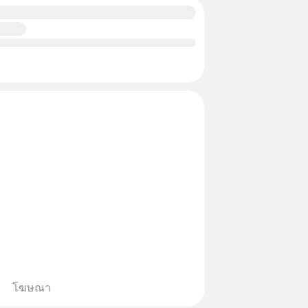
โฆษณา