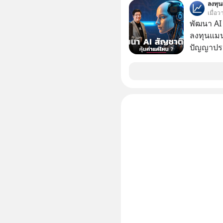
ลงทุ
หายไปโดยไม่รู้ตัว ใน M
เมื่อ
นี้ เราจะ
พัฒนา AI 
Founder,
ลงทุนแมน
และ CRM ม
ปัญญาประด
เป็นสินทร
“ThaiLLM” เพื่อให้คนไทยมีโครงสร้างพื้น
เปลี่ยนข้
AI ที่เข
ต่อเนื่องได้ยังไง ถ้ายอดขาย
เป็นอย่างดี คำถามคือ การลงมือพัฒนา A
พอแล้ว คำ
ประเทศจะ
#SalesC
ThaiLLM 
#Missio
ธุรกิจไทย แล
#missio
เรื่องนี้ผ
#missio
เชี่ยวชา
ประดิษฐ์ และคุณปฏิภาณ ประเสริฐสม ผู้จัดการ
โครงการ