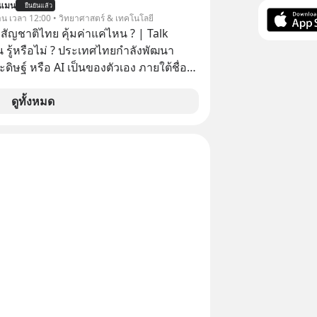
นแมน
ยืนยันแล้ว
ission To The Moon EP
วาน เวลา 12:00 • วิทยาศาสตร์ & เทคโนโลยี
มาคุยกับคุณโค้ก สาโรจน์ อธิวิทวัส CEO &
สัญชาติไทย คุ้มค่าแค่ไหน ? | Talk
 Wisible ผู้มีประสบการณ์ด้านงานขาย
 รู้หรือไม่ ? ประเทศไทยกำลังพัฒนา
ากกว่า 20 ปี ว่าทำไม "ลูกค้าเดิม" ถึง
ิษฐ์ หรือ AI เป็นของตัวเอง ภายใต้ชื่อ
ัพย์ที่ธุรกิจมองข้ามมากที่สุด และจะ
ฐานด้าน
อมูลที่กระจัดกระจายให้กลายเป็นรายได้ที่
้าใจภาษาไทย และบริบททางสังคมไทยได้
ดูทั้งหมด
ไม่โตแต่งบโฆษณาก็
I ของ
ตอบอาจอยู่ที่ฐานลูกค้าเดิมที่คุณมีอยู่
คุ้มค่าแค่ไหน ? และหลังจากนำ
RM #CRM #ลูกค้าเดิม #Revenue
มาใช้จริง จะเกิดอะไรขึ้นกับสังคมไทย
nAcademy #interview
ะเศรษฐกิจไทยบ้าง ? ร่วมวิเคราะห์
ntothemoon
่านมุมมองของ ดร.อภิวดี ปิยธรรมรงค์ ผู้
ntothemoonpodcast
ญอาวุโสด้านบูรณาการข้อมูลและปัญญา
 ThaiLLM