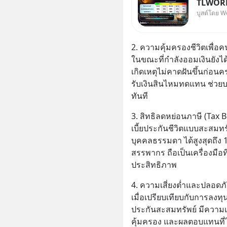
TLWORLD
บูสต์โดย W
Wealth
2. ความคุ้มครองชีวิตเพื่อคน
ในขณะที่กำลังออมเงินยังได
เกิดเหตุไม่คาดฝันขึ้นก่อ
รับเงินสินไหมทดแทน ช่วย
ทันที
3. สิทธิลดหย่อนภาษี (Tax B
เบี้ยประกันชีวิตแบบสะสมท
บุคคลธรรมดา ได้สูงสุดถึ
สรรพากร ถือเป็นเครื่องมือท
ประสิทธิภาพ
4. ความเสี่ยงต่ำและปลอดภ
เมื่อเปรียบเทียบกับการลงทุ
ประกันสะสมทรัพย์ มีความเสี
คุ้มครอง และผลตอบแทนที่ได