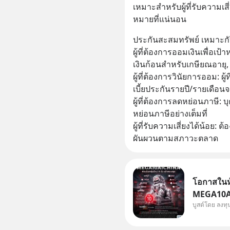
เหมาะสำหรับผู้ที่รับความเสี่
หมายที่แน่นอน
ประกันสะสมทรัพย์ เหมาะก
ผู้ที่ต้องการออมเงินเพื่อเป้
เงินก้อนสำหรับเกษียณอายุ, 
ผู้ที่ต้องการวินัยการออม: ผู้
เบี้ยประกันรายปี/รายเดือน
ผู้ที่ต้องการลดหย่อนภาษี: 
หย่อนภาษีอย่างเต็มที่
ผู้ที่รับความเสี่ยงได้น้อย
ผันผวนตามสภาวะตลาด
โอกาสในหุ
MEGA10AIC
บูสต์โดย ลงท
กองทุน.. 
พิเศษ ช่วง 3 - 19 ส.ค. 69 มีโปรโมชัน ลด