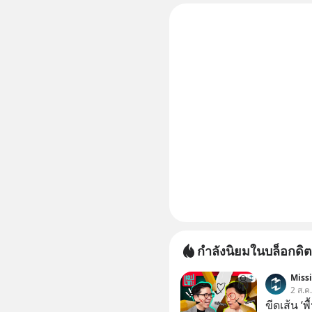
50% ค่าธร
ไป ฟรีค่า
กำลังนิยมในบล็อกดิต
Miss
2 ส.ค
ขีดเส้น ‘พ