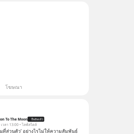
รมเนียมซื้อ | ยอด 2 ล้านบาทขึ้น
ธรร
โฆษณา
ion To The Moon
ยืนยันแล้ว
. เวลา 13:00 • ไลฟ์สไตล์
ื้นที่ส่วนตัว’ อย่างไรไม่ให้ความสัมพันธ์