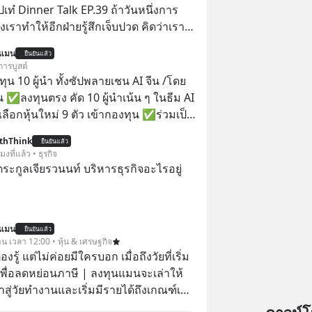
ปเท๋ Dinner Talk EP.39 ถ้าวันหนึ่งการ
เราทำให้อีกฝ่ายรู้สึกเจ็บปวด คิดว่าเรา
ใส่และมองว่าเราเห็นแก่ตัวทั้งที่เราเองก็
นแมน
ยืนยันแล้ว
เสธใครอย่างนี้มาก่อน แต่พอตั้งใจจะ
การบูสต์
ขต’ เพื่อตัวเองดูสักครั้ง กลับทำให้เกิด
น 10 ผู้นำ ทั้งซัปพลายเชน AI จีน /โดย
ามสัมพันธ์เสียอย่างนั้น โดยรายการ
 ✅ลงทุนตรง คัด 10 ผู้นำเน้น ๆ ในธีม AI
nner Talk ในวันนี้โฮสต์ทั้ง 2 ท่าน แทป-
ลือกหุ้นใหม่ 9 ตัว เข้ากองทุน ✅ร่วมเป็น
ุตสาหะ และ เอ๋ นิ้วกลม-สราวุธ เฮ้ง
้นำ AI จีน ตั้งแต่โรงงานผลิตชิป หน่วย
thThink
ะพาทุกคนไปสำรวจวิธีสร้างขอบเขตเพื่อ
ยืนยันแล้ว
มเดล AI ยันหุ่นยนต์ ✅ได้การรับยกเว้น
โมงที่แล้ว • ธุรกิจ
องตัวเองและรักษาความสัมพันธ์ของคน
ital Gain ตามกฎหมายภาษีของ
ะกูลเจียรวนนท์ บริหารธุรกิจอะไรอยู่
อมกัน #boundary
ทย
elopment #แอปเท๋dinnertalk
ntothemoonpodcast
นแมน
ยืนยันแล้ว
าน เวลา 12:00 • หุ้น & เศรษฐกิจ
ต้องรู้ แต่ไม่ค่อยมีใครบอก เมื่อถึงวัยที่เริ่ม
เพื่อลดหย่อนภาษี | ลงทุนแมนจะเล่าให้
ข้าสู่วัยทำงานและเริ่มมีรายได้ถึงเกณฑ์เสีย