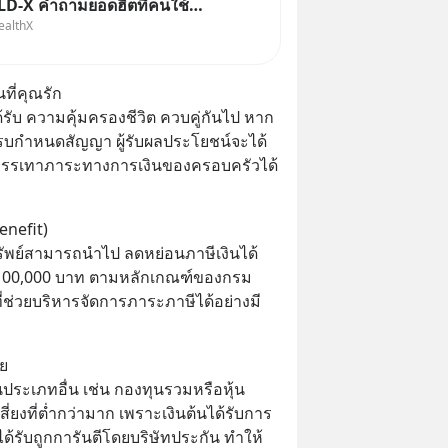
-X คำถามยอดฮิตที่คนใช้
ealthX
X ถามเข้ามา
ที่คุณรัก
้รับ ความคุ้มครองชีวิต ควบคู่กันไป หาก
นครบกำหนดสัญญา ผู้รับผลประโยชน์จะได้
บรรเทาภาระทางการเงินของครอบครัวได้
enefit)
รัพย์สามารถนำไป ลดหย่อนภาษีเงินได้
ง 100,000 บาท ตามหลักเกณฑ์ของกรม
ี่ช่วยบริหารจัดการภาระภาษีได้อย่างมี
ัย
นประเภทอื่น เช่น กองทุนรวมหรือหุ้น 
่ยงที่ต่ำกว่ามาก เพราะเงินต้นได้รับการ
้รับถูกการันตีโดยบริษัทประกัน ทำให้