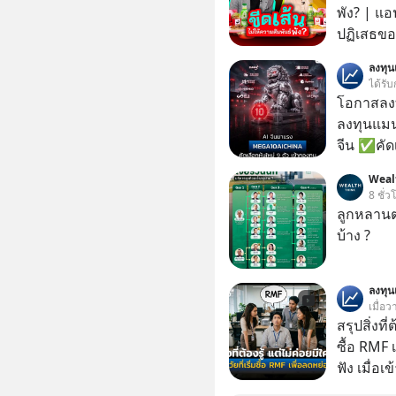
พัง? | แอ
ปฏิเสธของ
ตั้งกำแพง
ลงทุ
ไม่เคยปฏิ
ได้รับ
‘สร้างขอบเ
โอกาสลงทุ
รอยร้าวในคว
ลงทุนแมน
แอปเท๋ Di
จีน ✅คัดเ
รวิศ หาญอ
เจ้าของผู
Weal
สวัสดิ์ จ
ความจำ โ
8 ชั่ว
รักษาใจข
ภาษี Cap
ลูกหลานตร
รอบข้างไปพร้
ประเทศไ
บ้าง ?
#selfdev
#missio
ลงทุ
เมื่อว
สรุปสิ่งที่
ซื้อ RMF 
ฟัง เมื่อเ
ภาษี หลายคนมักได้รับคำแนะนำให้ลงทุนใน RMF