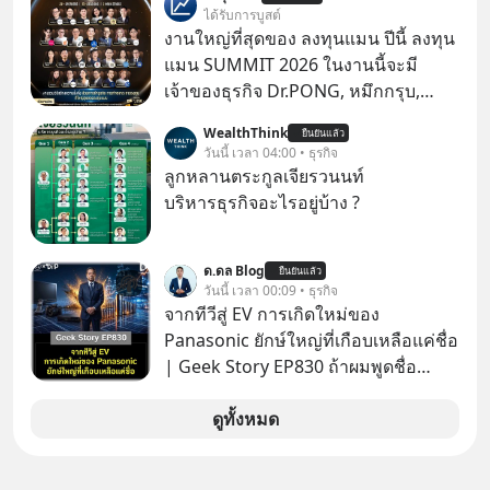
รู้ตัวเรา” จากช่องชื่อว่า UNHEARD
ได้รับการบูสต์
MUSIC ที่ตอนนี้มียอดรับชมกว่า 26
งานใหญ่ที่สุดของ ลงทุนแมน ปีนี้ ลงทุน
ล้านครั้งแล้ว
แมน SUMMIT 2026 ในงานนี้จะมี
เจ้าของธุรกิจ Dr.PONG, หมึกกรุบ,
Srichand, Jones’ Salad, LA GLACE,
WealthThink
ยืนยันแล้ว
Fastwork, MizuMi, KARMART, อิชิตัน
วันนี้ เวลา 04:00 • ธุรกิจ
มาแชร์ความรู้การสร้างธุรกิจ
ลูกหลานตระกูลเจียรวนนท์
บริหารธุรกิจอะไรอยู่บ้าง ?
ด.ดล Blog
ยืนยันแล้ว
วันนี้ เวลา 00:09 • ธุรกิจ
จากทีวีสู่ EV การเกิดใหม่ของ
Panasonic ยักษ์ใหญ่ที่เกือบเหลือแค่ชื่อ
| Geek Story EP830 ถ้าผมพูดชื่อ
Panasoni คุณนึกถึงอะไร? ทีวี, ตู้เย็น,
ถ่านไฟฉาย? ถ้าคุณยังคิดแบบนั้น แสดง
ดูทั้งหมด
ว่าคุณกำลังพลาดเรื่องราวการ
‘Rebranding’ ที่ดุเดือดที่สุดใน