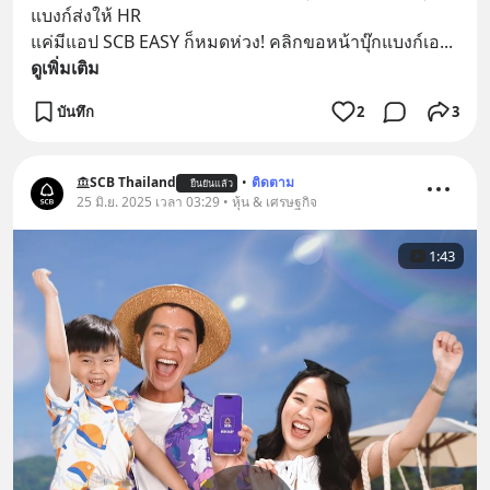
แบงก์ส่งให้ HR
แค่มีแอป SCB EASY ก็หมดห่วง! คลิกขอหน้าบุ๊กแบงก์เอ
... 
ดูเพิ่มเติม
บันทึก
2
3
SCB Thailand
•
ติดตาม
ยืนยันแล้ว
25 มิ.ย. 2025 เวลา 03:29 • หุ้น & เศรษฐกิจ
1:43