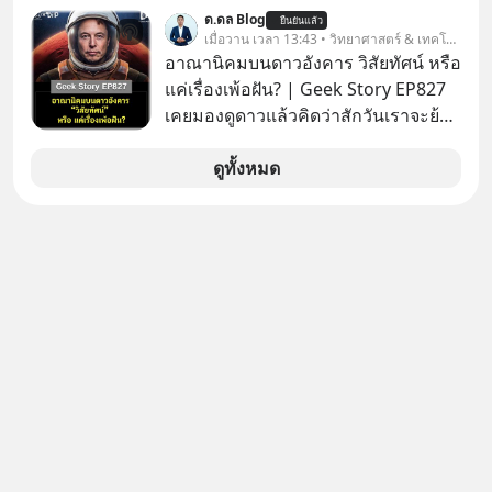
เรื่องความพิถีพิถัน กำลังจะเปิดสาขา
ด.ดล Blog
ยืนยันแล้ว
แรกในประเทศไทย ที่ Central Park
เมื่อวาน เวลา 13:43 • วิทยาศาสตร์ & เทคโนโลยี
อาณานิคมบนดาวอังคาร วิสัยทัศน์ หรือ
แค่เรื่องเพ้อฝัน? | Geek Story EP827
เคยมองดูดาวแล้วคิดว่าสักวันเราจะย้าย
ไปอยู่บนดาวอังคารตามที่ Elon Musk
หรือ Jeff Bezos บอกไว้หรือเปล่า ภาพ
ดูทั้งหมด
ฝันที่มหาเศรษฐีซิลิคอนแวลลีย์วาดไว้ว่า
มนุษย์นับล้านจะไปสร้างอาณานิคม
ใหม่ ล้อมรอบด้วยเทคโนโลยีสุดล้ำ อาจ
จะฟังดูน่าตื่นเต้น แต่ความจริงที่ถูกซ่อน
ไว้ใต้พรมคือ ดาวอังคารเป็นเพียงนรกที่
เต็มไปด้วยรังสีมรณะและฝุ่นพิษ แล้ว
ทำไมบรรดาผู้นำเทคโนโลยีถึงยัง
พยายามหลอกขายฝันลมๆ แล้งๆ นี้ให้
กับคนทั้งโลก พวกเขากำลังซ่อนความ
ลับอะไรไว้เบื้องหลังโปรเจกต์อวกาศที่
ผลาญทรัพยากรมหาศาล วันนี้เราจะมา
กะเทาะเปลือกความลวงโลกนี้กัน ใครที่