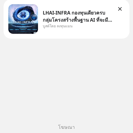
นต่
LHAI-INFRA กองทุนเดียวครบ
กลุ่มโครงสร้างพื้นฐาน AI ที่จะมี
บูสต์โดย ลงทุนแมน
งบลงทุนครั้งใหญ่ในประวัติศาสตร์
ที่เรียกว่า AI Supercycle หุ้นกลุ่ม
นี้ปรับตัวลงมากใน 1 เดือนที่ผ่าน
มา แต่ความจริงคือทั่วโลกยังเดิน
หน้าลงทุน AI
โฆษณา