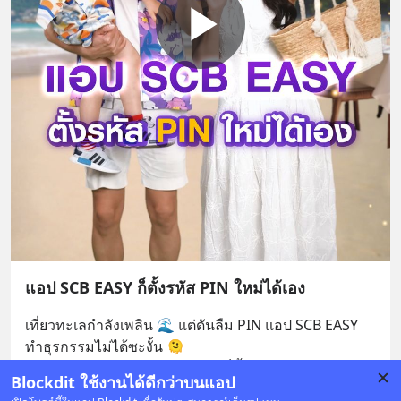
แอป SCB EASY ก็ตั้งรหัส PIN ใหม่ได้เอง
เที่ยวทะเลกำลังเพลิน 🌊 แต่ดันลืม PIN แอป SCB EASY 
ทำธุรกรรมไม่ได้ซะงั้น 🫠
หมดห่วง! แค่เข้าแอป SCB EASY ก็ตั้งรหัส PIN ใหม่ได
... 
Blockdit ใช้งานได้ดีกว่าบนแอป
ดูเพิ่มเติม