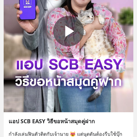
แอป SCB EASY วิธีขอหน้าสมุดคู่ฝาก
กำลังเล่นฟินตัวติดกับเจ้านาย 😻 แต่นุดดันต้องรีบใช้บุ๊ก