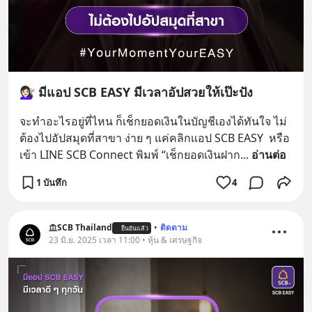
💇🏻‍♀️ มีแอป SCB EASY มีเวลาอัปสวยให้เป๊ะปัง
จะทำอะไรอยู่ที่ไหน ก็เช็กยอดเงินในบัญชีเองได้ทันใจ ไม่
ต้องไปอัปสมุดที่สาขา ง่าย ๆ แค่คลิกแอป SCB EASY  หรือ
เข้า LINE SCB Connect พิมพ์ “เช็กยอดเงินฝาก
... 
อ่านต่อ
1 บันทึก
4
SCB Thailand
•
ติดตาม
ยืนยันแล้ว
23 มิ.ย. 2025 เวลา 11:00 • หุ้น & เศรษฐกิจ