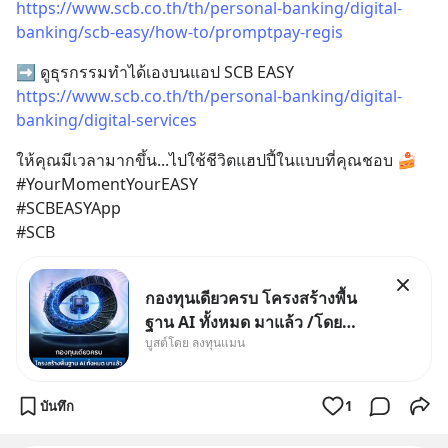
https://www.scb.co.th/th/personal-banking/digital-
banking/scb-easy/how-to/promptpay-regis
➡️ ดูธุรกรรมทำได้เองบนแอป SCB EASY 
https://www.scb.co.th/th/personal-banking/digital-
banking/digital-services
ให้คุณมีเวลามากขึ้น...ไปใช้ชีวิตแฮปปี้ในแบบที่คุณชอบ 🍰
#YourMomentYourEASY
#SCBEASYApp
#SCB
กองทุนเดียวครบ โครงสร้างพื้น
ฐาน AI ทั้งหมด มาแล้ว /โดย
บูสต์โดย ลงทุนแมน
ลงทุนแมน AI Supercycle คือ
ช่วงเวลาที่เทคโนโลยีปัญญา
ประดิษฐ์ จะกลายเป็นตัวขับเคลื่อน
บันทึก
1
หลัก ของการเติบโตทางเศรษฐกิจ
และวิถีชีวิตของผู้คนอย่างยาวนา