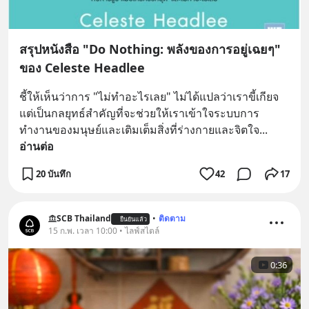
สรุปหนังสือ "Do Nothing: พลังของการอยู่เฉยๆ"
ของ Celeste Headlee
ชี้ให้เห็นว่าการ "ไม่ทำอะไรเลย" ไม่ได้แปลว่าเราขี้เกียจ 
แต่เป็นกลยุทธ์สำคัญที่จะช่วยให้เราเข้าใจระบบการ
ทำงานของมนุษย์และเติมเต็มสิ่งที่ร่างกายและจิตใจ
... 
อ่านต่อ
20 บันทึก
42
17
SCB Thailand
•
ติดตาม
ยืนยันแล้ว
15 ก.พ. เวลา 10:00 • ไลฟ์สไตล์
0:36