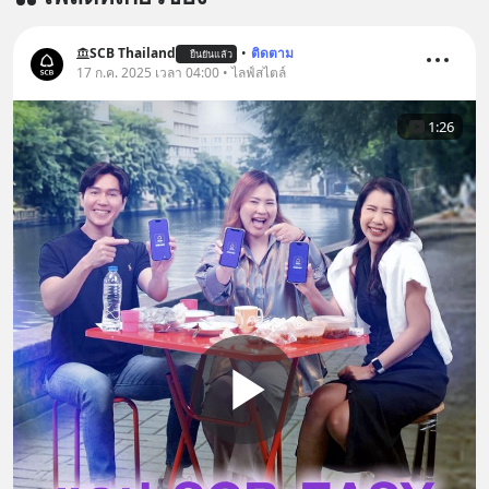
========================= 📣
สนับสนุนโดย 📣
=========================
SCB Thailand
•
ติดตาม
ยืนยันแล้ว
17 ก.ค. 2025 เวลา 04:00 • ไลฟ์สไตล์
เครียด หลับยาก ผมอยากแนะนำ
ผลิตภัณฑ์เสริมอาหาร Diip CBD ช่วย
1:26
บรรเทาความเครียด ลดความวิตกกังวล
เพิ่มการผ่อนคลาย ซึ่งช่วยให้การนอน
หลับมีประสิทธิภาพมากยิ่งขึ้น 📍 สนใจ
สั่งซื้อสินค้า Diip CBD 💬 LINE :
@diipgeek 🔗 หรือกดลิงก์
https://lin.ee/U91Fzyz