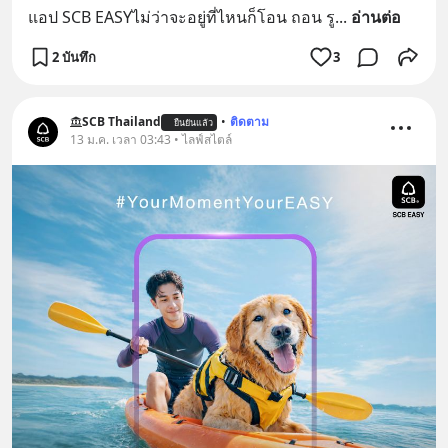
แอป SCB EASYไม่ว่าจะอยู่ที่ไหนก็โอน ถอน รู
... 
อ่านต่อ
2 บันทึก
3
SCB Thailand
•
ติดตาม
ยืนยันแล้ว
13 ม.ค. เวลา 03:43 • ไลฟ์สไตล์