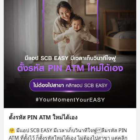
ตั้งรหัส PIN ATM ใหม่ได้เอง
🤗 มีแอป SCB EASY มีเวลาเก็บวินาทีใจฟูลืมรหัส PIN 
ATM ที่ตั้งไว้ ก็ตั้งรหัสใหม่ได้เอง ไม่ต้องไปสาขา แค่คลิก