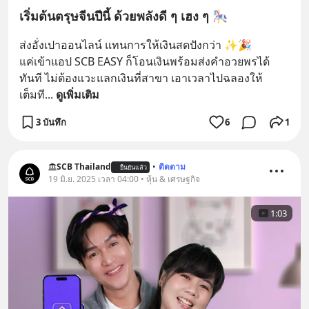
เริ่มต้นตรุษจีนปีนี้ ด้วยพลังดี ๆ เฮง ๆ 🎠
ส่งอั่งเปาออนไลน์ แทนการให้เงินสดปังกว่า ✨🎉
แค่เข้าแอป SCB EASY ก็โอนเงินพร้อมส่งคำอวยพรได้
ทันที ไม่ต้องแวะแลกเงินที่สาขา เอาเวลาไปฉลองให้
เต็มที
... 
ดูเพิ่มเติม
3 บันทึก
6
1
SCB Thailand
•
ติดตาม
ยืนยันแล้ว
19 มิ.ย. 2025 เวลา 04:00 • หุ้น & เศรษฐกิจ
1:03