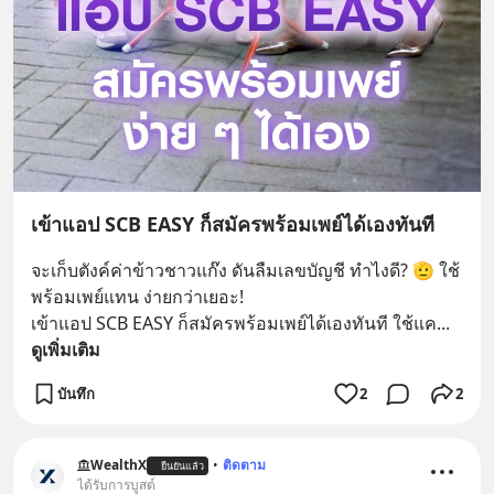
เข้าแอป SCB EASY ก็สมัครพร้อมเพย์ได้เองทันที
จะเก็บตังค์ค่าข้าวชาวแก๊ง ดันลืมเลขบัญชี ทำไงดี? 🫡 ใช้
พร้อมเพย์แทน ง่ายกว่าเยอะ!
เข้าแอป SCB EASY ก็สมัครพร้อมเพย์ได้เองทันที ใช้แค
... 
ดูเพิ่มเติม
บันทึก
2
2
WealthX
•
ติดตาม
ยืนยันแล้ว
ได้รับการบูสต์