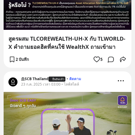
สูตรผสม TLCOREWEALTH-UH-X กับ TLWORLD-
X คำถามยอดฮิตที่คนใช้ WealthX ถามเข้ามา
2 บันทึก
5
SCB Thailand
•
ติดตาม
ยืนยันแล้ว
23 ก.ค. 2025 เวลา 03:00 • ไลฟ์สไตล์