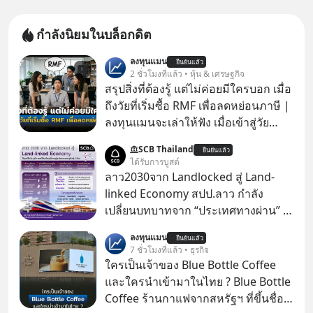
กำลังนิยมในบล็อกดิต
ลงทุนแมน
ยืนยันแล้ว
2 ชั่วโมงที่แล้ว • หุ้น & เศรษฐกิจ
สรุปสิ่งที่ต้องรู้ แต่ไม่ค่อยมีใครบอก เมื่อ
ถึงวัยที่เริ่มซื้อ RMF เพื่อลดหย่อนภาษี |
ลงทุนแมนจะเล่าให้ฟัง เมื่อเข้าสู่วัย
ทำงานและเริ่มมีรายได้ถึงเกณฑ์เสีย
SCB Thailand
ยืนยันแล้ว
ภาษี หลายคนมักได้รับคำแนะนำให้
ได้รับการบูสต์
ลงทุนใน RMF เพราะนอกจากจะช่วยลด
ลาว2030จาก Landlocked สู่ Land-
หย่อนภาษีได้แล้ว ยังเป็นโอกาสในการ
linked Economy สปป.ลาว กำลัง
สร้างความมั่งคั่งระยะยาว แต่น้อยคน
เปลี่ยนบทบาทจาก “ประเทศทางผ่าน” สู่
นักที่จะลงลึกว่า ถ้าลงทุนใน RMF ควรรู้
“ศูนย์กลางเศรษฐกิจและโลจิสติกส์”
ลงทุนแมน
อะไรบ้าง ควรดู ตรงไหน ทำอย่างไร ถึง
ยืนยันแล้ว
ของอนุภูมิภาคลุ่มแม่น้ำโขง
7 ชั่วโมงที่แล้ว • ธุรกิจ
จะดีกับเรา แล้วเราควรรู้ข้อมูลอะไร
ใครเป็นเจ้าของ Blue Bottle Coffee
เกี่ยวกับ RMF บ้าง เพื่อให้นำไปใช้ต่อได้
และใครนำเข้ามาในไทย ? Blue Bottle
จริง ๆ ลงทุนแมนจะเล่าให้ฟัง
Coffee ร้านกาแฟจากสหรัฐฯ ที่ขึ้นชื่อ