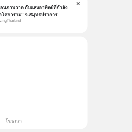
อนภาพวาด กับแสงอาทิตย์ที่กำลัง
ดอโศการาม” จ.สมุทรปราการ
zingThailand
โฆษณา