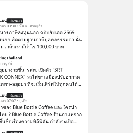
นแมน
ยืนยันแล้ว
 เวลา 03:30 • หุ้น & เศรษฐกิจ
บริหารภาษีลงทุนนอก ฉบับอัปเดต 2569
นนอก คิดตามฐานภาษีบุคคลธรรมดา นั่น
ว่าถ้าเรามีกำไร 100,000 บาท
ingThailand
การบูสต์
ยุธยาง่ายขึ้น! รฟท. เปิดตัว “SRT
 CONNEX” รถไฟชานเมืองปรับอากาศ
งเทพฯ–อยุธยา ที่จะเริ่มเสิร์ฟให้ทุกคนได้มา
การณ์ไปด้วยกัน ตั้งแค่วันที่ 1 สิงหาคม
นแมน
ยืนยันแล้ว
 เวลา 07:07 • ธุรกิจ
ก ได้แก่ สถานีกลางกรุงเทพอภิวัฒน์ →
จ้าของ Blue Bottle Coffee และใครนำ
 → รังสิต → คลองพุทรา → บางปะอิน →
ไทย ? Blue Bottle Coffee ร้านกาแฟจาก
ไฟแห่งประเทศไทย ยก
ขึ้นชื่อเรื่องความพิถีพิถัน กำลังจะเปิด
การรถไฟชานเมืองด้วยขบวน SRT
นประเทศไทย ที่ Central Park
นแมน