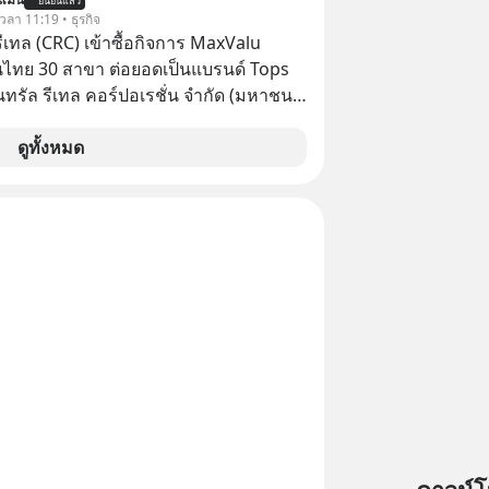
 CONNEX (BNEX) นำรถดีเซลราง KIHA
ยืนยันแล้ว
 เวลา 11:19 • ธุรกิจ
ประเทศญี่ปุ่น มาปรับปรุงใหม่ทั้งคัน ปรับ
รีเทล (CRC) เข้าซื้อกิจการ MaxValu
่นั่งสบาย พร้อมขยายต้นทางมาที่สถานี
นไทย 30 สาขา ต่อยอดเป็นแบรนด์ Tops
ทพอภิวัฒน์ เชื่อมต่อรถไฟฟ้าสายต่าง ๆ
็นทรัล รีเทล คอร์ปอเรชั่น จำกัด (มหาชน)
iland #สุขทันทีที่
แจ้งตลาดหลักทรัพย์ฯ ว่า บริษัท เซ็นทรัล
 จำกัด (CFR) ซึ่งเป็นบริษัทย่อยที่ CRC ถือ
ดูทั้งหมด
เทศไทย
ทางตรงและทางอ้อม 100%