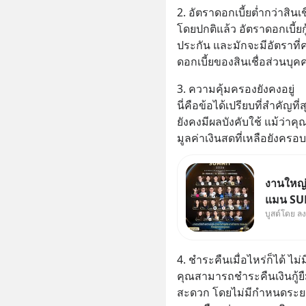
2. อัตราดอกเบี้ยต่ำกว่าสินเชื
โดยปกติแล้ว อัตราดอกเบี้
ประกัน และมักจะมีอัตราที
ดอกเบี้ยของสินเชื่อส่วนบุ
3. ความคุ้มครองยังคงอยู่
นี่คือข้อได้เปรียบที่สำคัญ
ยังคงมีผลบังคับใช้ แม้ว่าค
มูลค่าเงินสดที่เหลือยังครอบ
งานใหญ่ท
แมน SUM
บูสต์โดย ล
ธุรกิจ 
Jones’ 
MizuMi,
4. ชำระคืนเมื่อไหร่ก็ได้ ไ
ความรู้ก
คุณสามารถชำระคืนเงินกู้ยื
สะดวก โดยไม่มีกำหนดระยะ