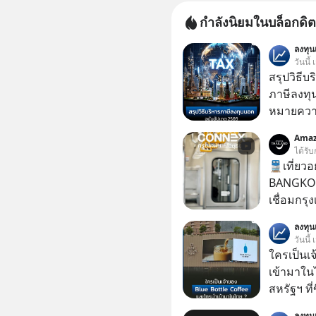
กำลังนิยมในบล็อกดิต
ลงทุ
วันนี้
สรุปวิธี
ภาษีลงทุ
หมายความ
Amaz
ได้รับ
🚆เที่ยวอ
BANGKOK
เชื่อมกรุ
ร่วมประสบ
ลงทุ
2569 นี้! ค่าตั๋วเริ่มต้นเพียง 30 บาท เส้นทางให้
วันนี้
บริการหลั
ใครเป็นเ
ดอนเมือง
เข้ามาใน
บ้านโพ → อยุธยา การรถ
สหรัฐฯ ที่
ระดับบริ
สาขาแรกใ
ลงทุ