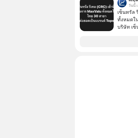
BANGKOK
วันนี้
40/48 จาก
เซ็นทรัล 
อากาศ ที
ทั้งหมดใ
กลางกรุงเ
บริษัท เซ
ได้สะดวกยิ่งขึ้น #AmazingTha
หรือ CRC 
เที่ยวไทย #SRTBANGKOKCONNEX #การรถไฟ
ฟู้ด รีเทล
แห่งประ
หุ้นทั้ง