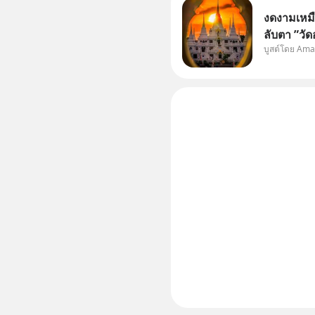
งดงามเหมื
ลับตา ”วั
บูสต์โดย Ama