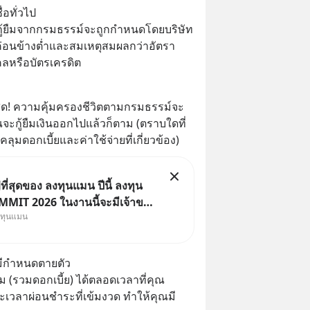
่อทั่วไป
ยกู้ยืมจากกรมธรรม์จะถูกกำหนดโดยบริษัท
่ค่อนข้างต่ำและสมเหตุสมผลกว่าอัตรา
คคลหรือบัตรเครดิต
ที่สุด! ความคุ้มครองชีวิตตามกรมธรรม์จะ
ุณจะกู้ยืมเงินออกไปแล้วก็ตาม (ตราบใดที่
คลุมดอกเบี้ยและค่าใช้จ่ายที่เกี่ยวข้อง)
ี่สุดของ ลงทุนแมน ปีนี้ ลงทุน
MIT 2026 ในงานนี้จะมีเจ้าของ
งทุนแมน
Dr.PONG, หมึกกรุบ, Srichand,
Salad, LA GLACE, Fastwork,
 KARMART, อิชิตัน มาแชร์
ม่มีกำหนดตายตัว
ารสร้างธุรกิจ
ม (รวมดอกเบี้ย) ได้ตลอดเวลาที่คุณ
เวลาผ่อนชำระที่เข้มงวด ทำให้คุณมี