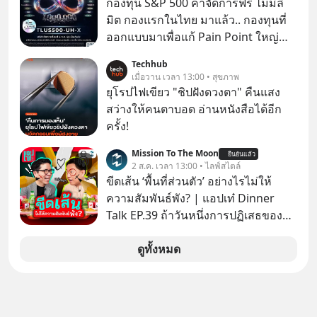
กองทุน S&P 500 ค่าจัดการฟรี ไม่มีลิ
(ไทยแลนด์) จำกัด เจ้าของ MaxValu ใน
มิต กองแรกในไทย มาแล้ว.. กองทุนที่
ไทย
ออกแบบมาเพื่อแก้ Pain Point ใหญ่
ของนักลงทุนไทยพร้อมกัน 3 เรื่อง
Techhub
เมื่อวาน เวลา 13:00 • สุขภาพ
ยุโรปไฟเขียว "ชิปฝังดวงตา" คืนแสง
สว่างให้คนตาบอด อ่านหนังสือได้อีก
ครั้ง!
Mission To The Moon
ยืนยันแล้ว
2 ส.ค. เวลา 13:00 • ไลฟ์สไตล์
ขีดเส้น ‘พื้นที่ส่วนตัว’ อย่างไรไม่ให้
ความสัมพันธ์พัง? | แอปเท๋ Dinner
Talk EP.39 ถ้าวันหนึ่งการปฏิเสธของ
เราทำให้อีกฝ่ายรู้สึกเจ็บปวด คิดว่าเรา
ตั้งกำแพงใส่และมองว่าเราเห็นแก่ตัวทั้ง
ดูทั้งหมด
ที่เราเองก็ไม่เคยปฏิเสธใครอย่างนี้มา
ก่อน แต่พอตั้งใจจะ ‘สร้างขอบเขต’ เพื่อ
ตัวเองดูสักครั้ง กลับทำให้เกิดรอยร้าว