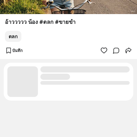
อ้าววววว น้อง #ตลก #ขายขำ
ตลก
บันทึก