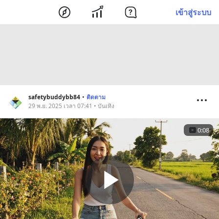
เข้าสู่ระบบ
safetybuddybb84
•
ติดตาม
29 พ.ย. 2025 เวลา 07:41 • บันเทิง
0:08