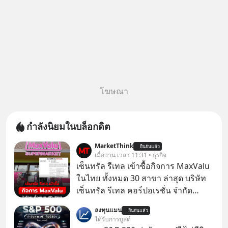
โฆษณา
กำลังนิยมในบล็อกดิต
MarketThink
ยืนยันแล้ว
เมื่อวาน เวลา 11:31 • ธุรกิจ
เซ็นทรัล รีเทล เข้าซื้อกิจการ MaxValu
ในไทย ทั้งหมด 30 สาขา ล่าสุด บริษัท
เซ็นทรัล รีเทล คอร์ปอเรชั่น จํากัด
(มหาชน) หรือ CRC ได้แจ้งต่อ
ลงทุนแมน
ยืนยันแล้ว
ตลาดหลักทรัพย์แห่งประเทศไทยว่า ได้
ได้รับการบูสต์
เข้าทำการเข้าถือหุ้นในบริษัท อิออน