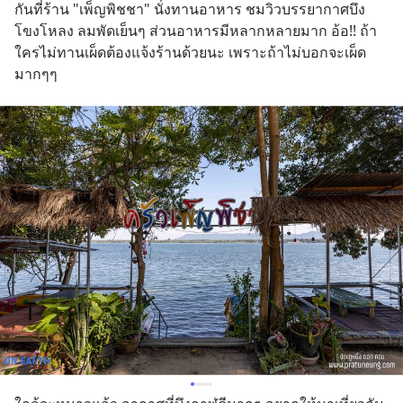
กันที่ร้าน "เพ็ญพิชชา" นั่งทานอาหาร ชมวิวบรรยากาศบึง
โขงโหลง ลมพัดเย็นๆ ส่วนอาหารมีหลากหลายมาก อ้อ!! ถ้า
ใครไม่ทานเผ็ดต้องแจ้งร้านด้วยนะ เพราะถ้าไม่บอกจะเผ็ด
มากๆๆ