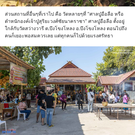
ส่วนสถานที่อื่นๆที่เราไป คือ วัดหลายๆที่ "ศาลปู่อือลือ หรือ 
ตำหนักองค์เจ้าปู่สุริยะวงศ์ชัยนาคราชา" ศาลปู่อือลือ ตั้งอยู่
ใกล้กับวัดสว่างวารี ต.บึงโขงโหลง อ.บึงโขงโหลง ตอนไปถึง
คนก็เยอะพอสมควรเลย แต่ทุกคนก็ไปด้วยแรงศรัทธา