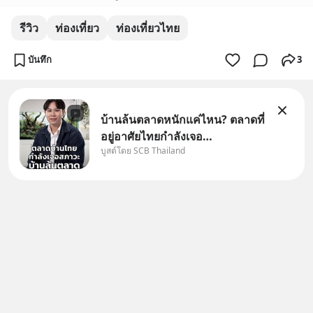
รีวิว
ท่องเที่ยว
ท่องเที่ยวไทย
บันทึก
3
บ้านล้นตลาดหนักแค่ไหน? ตลาดที่
อยู่อาศัยไทยกำลังเจอ
บูสต์โดย SCB Thailand
Oversupply หนักกว่าที่คิด และ
ปัญหานี้อาจไม่ได้จบแค่เรื่อง
เศรษฐกิจ #SCBEIC #อสังหา
#บ้านล้นตลาด #เศรษฐกิจไทย
#EICAround #SCBThailand
สามารถดูคลิปท