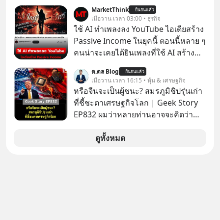
264.1
MarketThink
ยืนยันแล้ว
เมื่อวาน เวลา 03:00 • ธุรกิจ
ใช้ AI ทำเพลงลง YouTube ไอเดียสร้าง
Passive Income ในยุคนี้ ตอนนี้หลาย ๆ
คนน่าจะเคยได้ยินเพลงที่ใช้ AI สร้าง
ผ่านหูกันมาบ้าง เช่น เพลง “ไม่มีใคร
ด.ดล Blog
ยืนยันแล้ว
รู้ตัวเรา” จากช่องชื่อว่า UNHEARD
เมื่อวาน เวลา 16:15 • หุ้น & เศรษฐกิจ
MUSIC ที่ตอนนี้มียอดรับชมกว่า 26
หรือจีนจะเป็นผู้ชนะ? สมรภูมิชิปรุ่นเก่า
ล้านครั้งแล้ว
ที่ชี้ชะตาเศรษฐกิจโลก | Geek Story
EP832 ผมว่าหลายท่านอาจจะคิดว่า
สงครามชิปมีแค่เรื่อง AI ล้ำๆ ใช่ไหม?
คิดใหม่ได้เลยครับ! ในขณะที่โลกโฟกัส
ดูทั้งหมด
ชิป 3 นาโนเมตร แต่จีนกำลังเดินเกมที่
น่ากลัวกว่า โดยการเข้ายึดครองตลาด
‘Legacy Chips’ หรือชิปรุ่นเก่า ฟังดูไร้
ค่า แต่มันคือหัวใจที่ซ่อนอยู่ในรถยนต์
EV, อุปกรณ์การแพทย์ ไปจนถึง
ขีปนาวุธ! จีนกำลังใช้ ‘Playbook’ เดิมที่