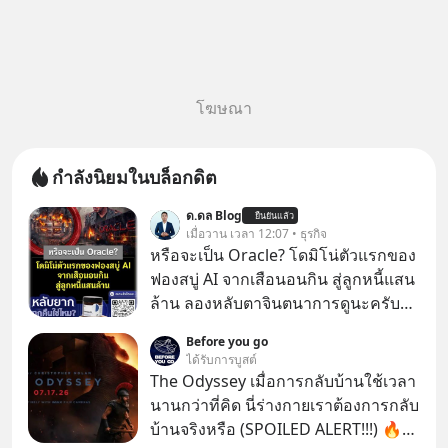
โฆษณา
กำลังนิยมในบล็อกดิต
ด.ดล Blog
ยืนยันแล้ว
เมื่อวาน เวลา 12:07 • ธุรกิจ
หรือจะเป็น Oracle? โดมิโน่ตัวแรกของ
ฟองสบู่ AI จากเสือนอนกิน สู่ลูกหนี้แสน
ล้าน ลองหลับตาจินตนาการดูนะครับว่า
ถ้าหากเราต้องทำงานกับบริษัทที่ขึ้นชื่อ
Before you go
ว่าเขี้ยวลากดินสุดๆ มันจะน่าปวดหัว
ได้รับการบูสต์
ขนาดไหน…
The Odyssey เมื่อการกลับบ้านใช้เวลา
นานกว่าที่คิด นี่ร่างกายเราต้องการกลับ
บ้านจริงหรือ (SPOILED ALERT!!!) 🔥