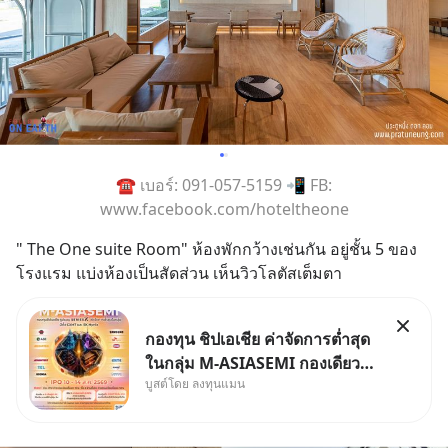
☎️ เบอร์: 091-057-5159 📲 FB:
www.facebook.com/hoteltheone
" The One suite Room" ห้องพักกว้างเช่นกัน อยู่ชั้น 5 ของ
โรงแรม แบ่งห้องเป็นสัดส่วน เห็นวิวโลตัสเต็มตา
กองทุน ชิปเอเชีย ค่าจัดการต่ำสุด
ในกลุ่ม M-ASIASEMI กองเดียว
บูสต์โดย ลงทุนแมน
ครบ มีทั้ง CXMT จากจีน TSMC
จากไต้หวัน SK Hynix จาก
เกาหลีใต้ Kioxia จากญี่ปุ่น