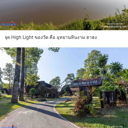
จุด High Light ของวัด คือ อุทยานหินงาม ฮาฮง