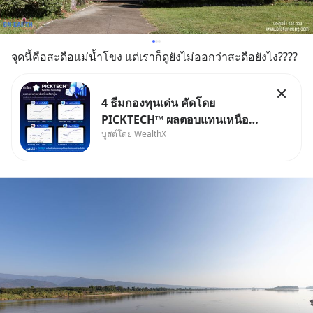
จุดนี้คือสะดือแม่น้ำโขง แต่เราก็ดูยังไม่ออกว่าสะดือยังไง????
4 ธีมกองทุนเด่น คัดโดย
PICKTECH™ ผลตอบแทนเหนือค่า
บูสต์โดย WealthX
เฉลี่ยกลุ่ม ถ้าอยากค้นหากองทุนที่
ทำผลตอบแทนได้เหนือกว่าค่า
เฉลี่ยกลุ่ม โดยที่ไม่ต้องมานั่ง
ค้นหาข้อมูลและวิเคราะห์เองให้
เสียเวลา แค่ใช้ PICKTECH™ บน
แอป