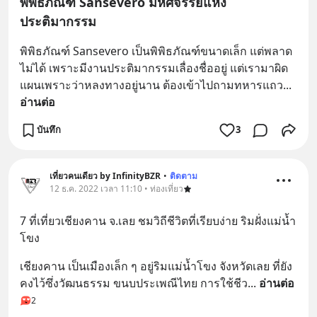
พิพิธภัณฑ์ Sansevero มหัศจรรย์แห่ง
ประติมากรรม
พิพิธภัณฑ์ Sansevero เป็นพิพิธภัณฑ์ขนาดเล็ก แต่พลาด
ไม่ได้ เพราะมีงานประติมากรรมเลื่องชื่ออยู่ แต่เรามาผิด
แผนเพราะว่าหลงทางอยู่นาน ต้องเข้าไปถามทหารแถว
... 
อ่านต่อ
บันทึก
3
เที่ยวคนเดียว by InfinityBZR
•
ติดตาม
12 ธ.ค. 2022 เวลา 11:10 • ท่องเที่ยว
7 ที่เที่ยวเชียงคาน จ.เลย ชมวิถีชีวิตที่เรียบง่าย ริมฝั่งแม่น้ำ
โขง
เชียงคาน เป็นเมืองเล็ก ๆ อยู่ริมแม่น้ำโขง จังหวัดเลย ที่ยัง
คงไว้ซึ่งวัฒนธรรม ขนบประเพณีไทย การใช้ชีว
... 
อ่านต่อ
2