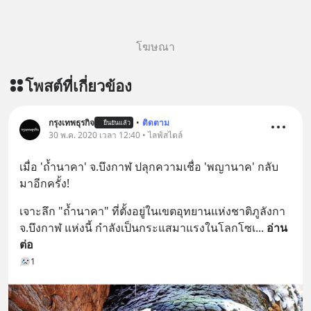
ติดตามสาระดี ๆ อัพเดททุกวันผ่าน Line
OA ด.ดล Blog คลิกเลย -->
https://lin.ee/aMEkyNA
โฆษณา
========================= 📣
สนับสนุนโดย 📣
โพสต์ที่เกี่ยวข้อง
=========================
เครียด หลับยาก ผมอยากแนะนำ
ผลิตภัณฑ์เสริมอาหาร Diip CBD ช่วย
กรุงเทพธุรกิจ
•
ติดตาม
ยืนยันแล้ว
30 พ.ค. 2020 เวลา 12:40 • ไลฟ์สไตล์
บรรเทาความเครียด ลดความวิตกกังวล
เพิ่มการผ่อนคลาย ซึ่งช่วยให้การนอน
เมื่อ 'ถ้ำนาคา' จ.บึงกาฬ ปลุกความเชื่อ 'พญานาค' กลับ
หลับมีประสิทธิภาพมากยิ่งขึ้น 📍 สนใจ
มาอีกครั้ง!
สั่งซื้อสินค้า Diip CBD 💬 LINE :
@diipgeek 🔗 หรือกดลิงก์
เจาะลึก "ถ้ำนาคา" ที่ตั้งอยู่ในเขตอุทยานแห่งชาติภูลังกา 
https://lin.ee/U91Fzyz
จ.บึงกาฬ แห่งนี้ กำลังเป็นกระแสมาแรงในโลกโซเ
... 
อ่าน
ต่อ
1