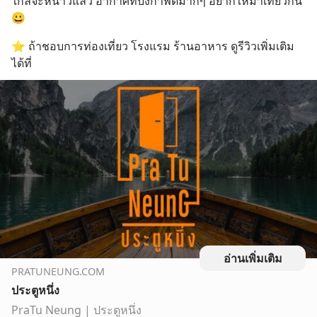
ใกล้จะหนาวแล้ว อากาศที่บึงกาฬดีมากๆ อยากให้มาเที่ยวกัน 
😀
⭐️ ถ้าชอบการท่องเที่ยว โรงแรม ร้านอาหาร ดูรีวิวเพิ่มเติม
ได้ที่
อ่านเพิ่มเติม
PRATUNEUNG.COM
ประตูหนึ่ง
PraTu Neung | ประตูหนึ่ง