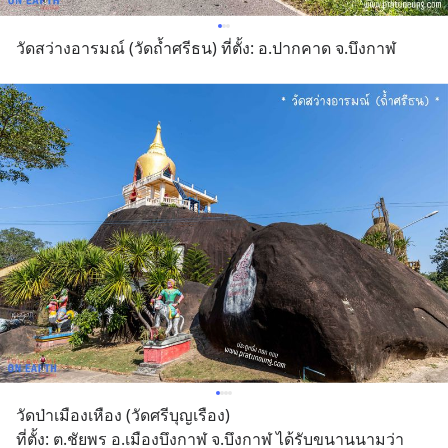
วัดสว่างอารมณ์ (วัดถ้ำศรีธน) ที่ตั้ง: อ.ปากคาด จ.บึงกาฬ
วัดป่าเมืองเหือง (วัดศรีบุญเรือง) 
ที่ตั้ง: ต.ชัยพร อ.เมืองบึงกาฬ จ.บึงกาฬ ได้รับขนานนามว่า 