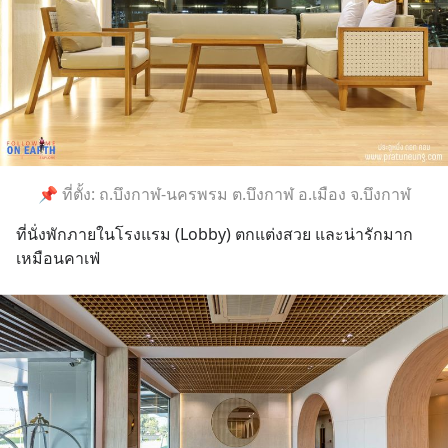
📌 ที่ตั้ง: ถ.บึงกาฬ-นครพรม ต.บึงกาฬ อ.เมือง จ.บึงกาฬ
ที่นั่งพักภายในโรงแรม (Lobby) ตกแต่งสวย และน่ารักมาก 
เหมือนคาเฟ่