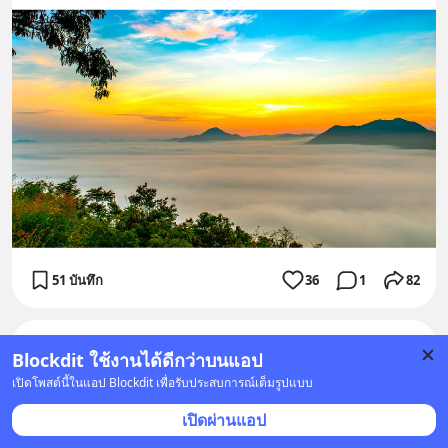
51 บันทึก
36
1
82
ณรงชัย สียางนอก
•
ติดตาม
Blockdit ใช้งานได้ดีกว่าบนแอป
24 ส.ค. 2019 เวลา 14:11
เปิดโพสต์นี้ในแอป Blockdit เพื่อรับประสบการณ์เต็มรูปแบบ
ประวัติภูทอก บึงกาฬ
เปิดผ่านแอป