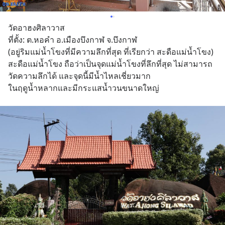
วัดอาฮงศิลาวาส
ที่ตั้ง: ต.หอคำ อ.เมืองบึงกาฬ จ.บึงกาฬ
(อยู่ริมแม่น้ำโขงที่มีความลึกที่สุด ที่เรียกว่า สะดือแม่น้ำโขง) 
สะดือแม่น้ำโขง ถือว่าเป็นจุดแม่น้ำโขงที่ลึกที่สุด ไม่สามารถ
วัดความลึกได้ และจุดนี้มีน้ำไหลเชี่ยวมาก
ในฤดูน้ำหลากและมีกระแสน้ำวนขนาดใหญ่