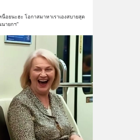
นเหนื่อยนะฮะ โอกาสมาหาเราเองสบายสุด
็นนายกฯ"