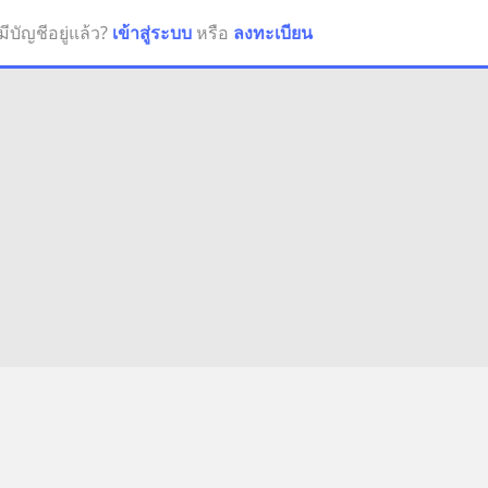
มีบัญชีอยู่แล้ว?
เข้าสู่ระบบ
หรือ
ลงทะเบียน