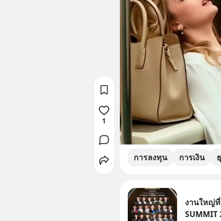
1
การลงทุน
การเงิน
ธ
งานใหญ่ที
SUMMIT 20