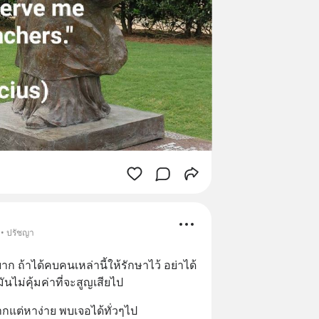
 • ปรัชญา
าก ถ้าได้คบคนเหล่านี้ให้รักษาไว้ อย่าได้
ันไม่คุ้มค่าที่จะสูญเสียไป
แต่หาง่าย พบเจอได้ทั่วๆไป