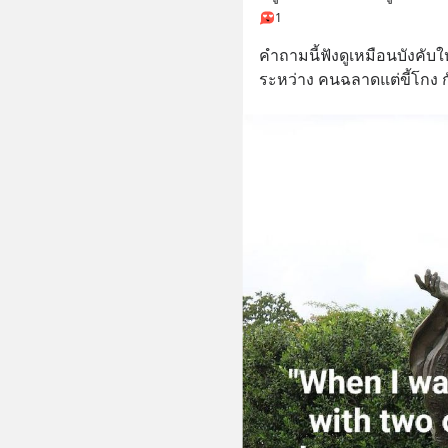
1
คำถามนี้ฟังดูเหมือนบังคับให
ระหว่าง คนฉลาดแต่ขี้โกง ก