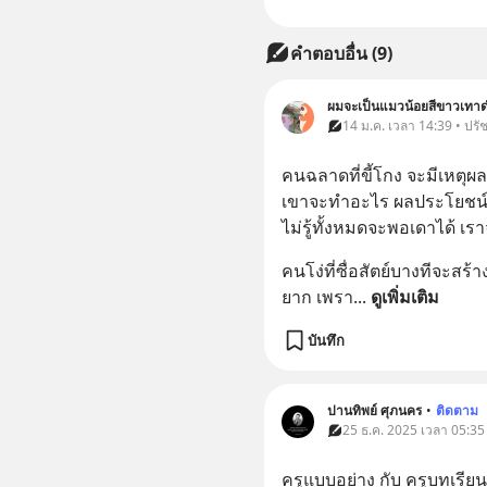
คำตอบอื่น
(
9
)
ผมจะเป็นแมวน้อยสีขาวเท
14 ม.ค. เวลา 14:39 • ปร
คนฉลาดที่ขี้โกง จะมีเหตุผล
เขาจะทำอะไร ผลประโยชน์ วิธ
ไม่รู้ทั้งหมดจะพอเดาได้ เร
คนโง่ที่ซื่อสัตย์บางทีจะสร
ยาก เพรา
... 
ดูเพิ่มเติม
บันทึก
ปานทิพย์ ศุภนคร
•
ติดตาม
25 ธ.ค. 2025 เวลา 05:35
ครูแบบอย่าง กับ ครูบทเรียน