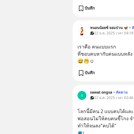
บันทึก
หนอนน้อยซ์ จอมป่วน 🦋
•
ต
22 ธ.ค. 2025 เวลา 04:18
เราคือ คนแบบแรก
ที่ชอบคบหากับคนแบบหลัง
😅🤭☺️
บันทึก
sawat ongsa
•
ติดตาม
s
22 ธ.ค. 2025 เวลา 02:46
โลกนี้มีคน 2 แบบคบได้และ
พ่อสอนไม่ให้คบคนขี้โกง จ
ทำให้จนลง"คบได้"
1