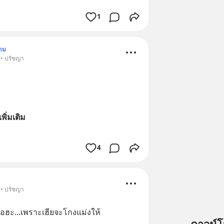
1
าม
 • ปรัชญา
เพิ่มเติม
4
 • ปรัชญา
ื้อฮะ...เพราะเฮียจะโกงแม่งให้