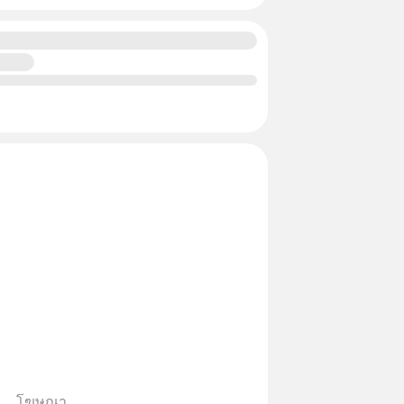
โฆษณา