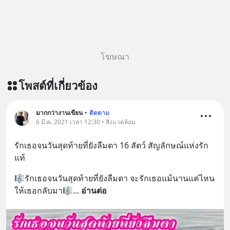
original article appeared here
https://www.tharadhol.com/geek-
story-ep833-or-is-mysql-really-
dying/ ติดตามสาระดี ๆ อัพเดททุกวัน
ผ่าน Line OA ด.ดล Blog คลิกเลย -->
โฆษณา
https://lin.ee/aMEkyNA
========================= 📣
โพสต์ที่เกี่ยวข้อง
สนับสนุนโดย 📣
=========================
เครียด หลับยาก ผมอยากแนะนำ
มากกว่างานเขียน
•
ติดตาม
6 มี.ค. 2021 เวลา 12:30 • สิ่งแวดล้อม
ผลิตภัณฑ์เสริมอาหาร Diip CBD ช่วย
บรรเทาความเครียด ลดความวิตกกังวล
รักเธอจนวันสุดท้ายที่ยังลืมตา 16 สัตว์ สัญลักษณ์แห่งรัก
เพิ่มการผ่อนคลาย ซึ่งช่วยให้การนอน
แท้
หลับมีประสิทธิภาพมากยิ่งขึ้น 📍 สนใจ
สั่งซื้อสินค้า Diip CBD 💬 LINE :
🎼รักเธอจนวันสุดท้ายที่ยังลืมตา จะรักเธอแม้นานแค่ไหน
@diipgeek 🔗 หรือกดลิงก์
ให้เธอกลับมา🎼
... 
อ่านต่อ
https://lin.ee/U91Fzyz