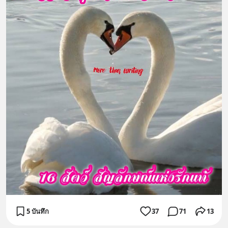
5 บันทึก
37
71
13