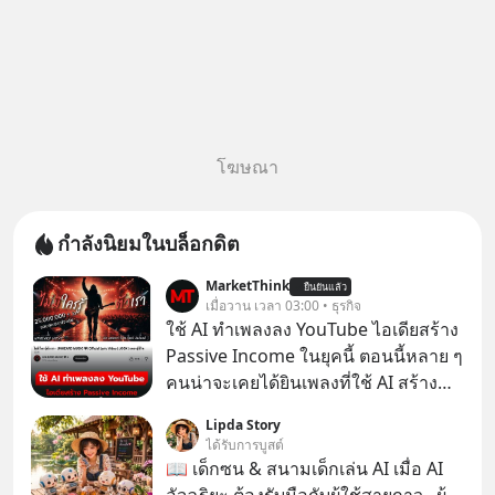
โฆษณา
กำลังนิยมในบล็อกดิต
MarketThink
ยืนยันแล้ว
เมื่อวาน เวลา 03:00 • ธุรกิจ
ใช้ AI ทำเพลงลง YouTube ไอเดียสร้าง
Passive Income ในยุคนี้ ตอนนี้หลาย ๆ
คนน่าจะเคยได้ยินเพลงที่ใช้ AI สร้าง
ผ่านหูกันมาบ้าง เช่น เพลง “ไม่มีใคร
Lipda Story
รู้ตัวเรา” จากช่องชื่อว่า UNHEARD
ได้รับการบูสต์
MUSIC ที่ตอนนี้มียอดรับชมกว่า 26
📖 เด็กซน & สนามเด็กเล่น AI เมื่อ AI
ล้านครั้งแล้ว