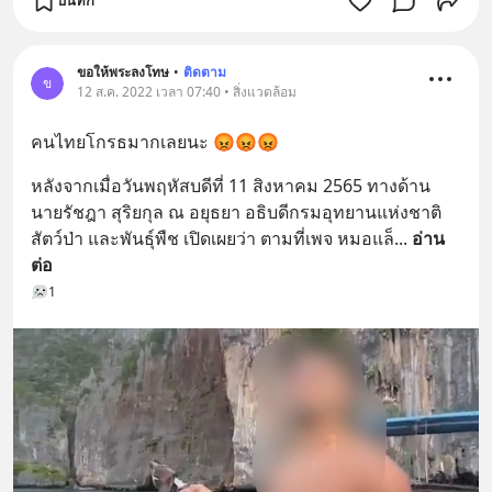
บันทึก
ขอให้พระลงโทษ
•
ติดตาม
ข
12 ส.ค. 2022 เวลา 07:40 • สิ่งแวดล้อม
คนไทยโกรธมากเลยนะ 😡😡😡
หลังจากเมื่อวันพฤหัสบดีที่ 11 สิงหาคม 2565 ทางด้าน
นายรัชฎา สุริยกุล ณ อยุธยา อธิบดีกรมอุทยานแห่งชาติ 
สัตว์ป่า และพันธุ์พืช เปิดเผยว่า ตามที่เพจ หมอแล็
... 
อ่าน
ต่อ
1