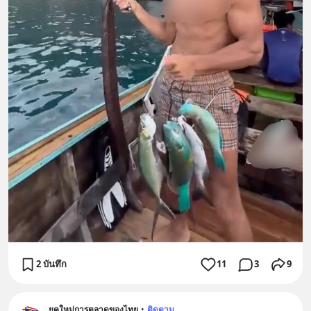
2 บันทึก
11
3
9
ยุคใหม่การตลาดของไทย
•
ติดตาม