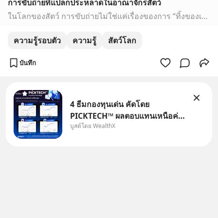
การขับถ่ายที่แปลกประหลาดในอาณาจักรสัตว์
ในโลกของสัตว์ การขับถ่ายไม่ใช่แค่เรื่องของการ “ทิ้งของเสียในร่างกาย” เท่านั้น แต่มันยังเป็นผลจากวิวัฒนาการที่ปรับตัวให้เหมาะกับชีวิต การกิน และสิ่งแวดล้อมของ…
ความรู้รอบตัว
ความรู้
สัตว์โลก
บันทึก
4 ธีมกองทุนเด่น คัดโดย
PICKTECH™ ผลตอบแทนเหนือค่า
บูสต์โดย WealthX
เฉลี่ยกลุ่ม ถ้าอยากค้นหากองทุนที่
ทำผลตอบแทนได้เหนือกว่าค่า
เฉลี่ยกลุ่ม โดยที่ไม่ต้องมานั่ง
ค้นหาข้อมูลและวิเคราะห์เองให้
เสียเวลา แค่ใช้ PICKTECH™ บน
แอป