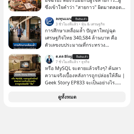
อัจฉริยะ ต้องรับมือกับผู้ใช้สายกาว...ผู้
ซึ่งเข้าใจคำว่า "สายกาว" ผิดมาตลอด
เกือบปี 🤣
ลงทุนแมน
ยืนยันแล้ว
3 ชั่วโมงที่แล้ว • หุ้น & เศรษฐกิจ
การศึกษาเหลื่อมล้ำ ปัญหาใหญ่ฉุด
เศรษฐกิจไทย 340,584 ล้านบาท คือ
ตัวเลขงบประมาณที่กระทรวง
ศึกษาธิการ ได้รับจัดสรรในงบประมาณ
ด.ดล Blog
ยืนยันแล้ว
รายจ่ายประจำปี 2568 ซึ่งมากที่สุดเป็น
7 ชั่วโมงที่แล้ว • ธุรกิจ
อันดับ 2 รองจากกระทรวงการคลัง
หรือ MySQL จะตายแล้วจริงๆ? ค้นหา
ความจริงเบื้องหลังการถูกปล่อยให้ลืม |
Geek Story EP833 จะเป็นอย่างไร..
เมื่อซอฟต์แวร์ฟรีที่หล่อเลี้ยงเว็บไซต์
กว่าครึ่งโลก ถูกมหาเศรษฐีคู่แข่งทุ่มเงิน
ดูทั้งหมด
ซื้อกิจการไป? นี่คือเรื่องจริงของ
MySQL ฐานข้อมูลระดับตำนานที่
โปรแกรมเมอร์คนหนึ่งใช้เวลา 27 ปี
ปลุกปั้นและตั้งชื่อตามลูกสาวของตัวเอง
เมื่อรู้ว่าผลงานชิ้นเอกกำลังจะตกไปอยู่