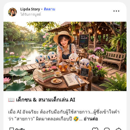
Lipda Story
•
ติดตาม
ได้รับการบูสต์
📖 เด็กซน & สนามเด็กเล่น AI
เมื่อ AI อัจฉริยะ ต้องรับมือกับผู้ใช้สายกาว...ผู้ซึ่งเข้าใจคำ
ว่า "สายกาว" ผิดมาตลอดเกือบปี 🤣
... 
อ่านต่อ