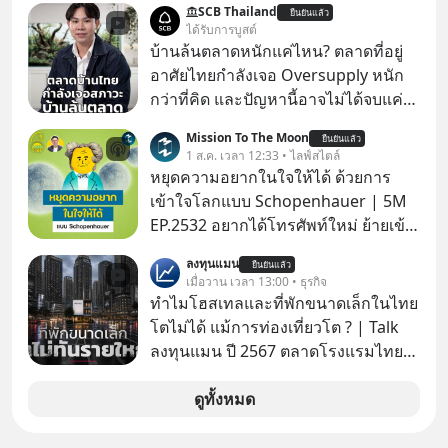
SCB Thailand
ยืนยันแล้ว
ได้รับการบูสต์
บ้านล้นตลาดหนักแค่ไหน? ตลาดที่อยู่
อาศัยไทยกำลังเจอ Oversupply หนัก
กว่าที่คิด และปัญหานี้อาจไม่ได้จบแค่
เรื่องเศรษฐกิจ #SCBEIC #อสังหา #บ้าน
Mission To The Moon
ยืนยันแล้ว
ล้นตลาด #เศรษฐกิจไทย #EICAround
1 ส.ค. เวลา 12:33 • ไลฟ์สไตล์
#SCBThailand สามารถดูคลิปที่
หยุดความอยากในใจให้ได้ ด้วยการ
youtube ประกอบได้ที่ link :
เข้าใจโลกแบบ Schopenhauer | 5M
https://youtube.com/shorts/-
EP.2532 อยากได้โทรศัพท์ใหม่ ย้ายเข้า
xU9gYcfVJk?feature=share
บ้านหลังใหม่ หรือเลื่อนตำแหน่งในฝัน
ลงทุนแมน
ยืนยันแล้ว
เคยสงสัยไหมว่าทำไมพอได้ของที่อยาก
เมื่อวาน เวลา 13:00 • ธุรกิจ
ได้มาแล้วความสุขนั้นกลับอยู่กับเราได้
ทำไมโฮสเทลและที่พักขนาดเล็กในไทย
ไม่นาน? นี่คือกลไกพื้นฐานของมนุษย์ที่
โตไม่ได้ แม้การท่องเที่ยวโต ? | Talk
Arthur Schopenhauer นักปรัชญา
ลงทุนแมน ปี 2567 ตลาดโรงแรมไทย
ชาวเยอรมันเคยอธิบายไว้เมื่อ 200 กว่า
มูลค่ารวมเฉียด 4 แสนล้านบาท แต่รู้
ปีก่อน แล้วเราจะหยุดวงจรความอยาก
หรือไม่ว่า รายได้กว่า 85% กระจุกอยู่กับ
ดูทั้งหมด
ในใจเพื่อความสุขที่ยั่งยืนได้อย่างไร?
ผู้ประกอบการรายใหญ่ และมีอัตราการ
ติดตามได้ในพอดแคสต์ 5M EP. นี้
เติบโตได้ถึง 16% ขณะที่ผู้ประกอบการ