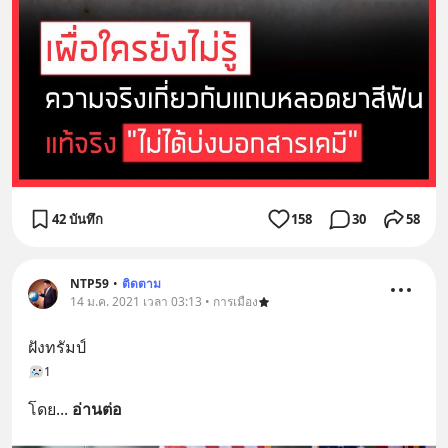
42 บันทึก
158
30
58
NTP59
•
ติดตาม
14 ม.ค. 2021 เวลา 03:13 • การเมือง
ฝังทรัมป์
1
โดย
... 
อ่านต่อ