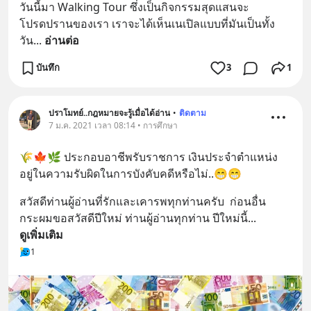
วันนี้มา Walking Tour ซึ่งเป็นกิจกรรมสุดแสนจะ
โปรดปรานของเรา เราจะได้เห็นเนเปิลแบบที่มันเป็นทั้ง
วัน
... 
อ่านต่อ
บันทึก
3
1
ปราโมทย์..กฎหมายจะรู้เมื่อได้อ่าน
•
ติดตาม
7 ม.ค. 2021 เวลา 08:14 • การศึกษา
🌾🍁🌿 ประกอบอาชีพรับราชการ เงินประจำตำแหน่ง 
อยู่ในความรับผิดในการบังคับคดีหรือไม่..😁😁
สวัสดีท่านผู้อ่านที่รักและเคารพทุกท่านครับ  ก่อนอื่น
กระผมขอสวัสดีปีใหม่ ท่านผู้อ่านทุกท่าน ปีใหม่นี้
... 
ดูเพิ่มเติม
1