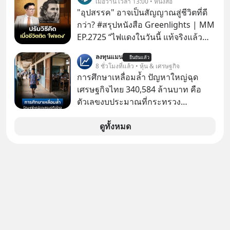
เมื่อวาน เวลา 13:00 • หนังสือ
หน่วยความจำ โมเดล AI ยันหุ่นยนต์
"อุปสรรค" อาจเป็นสัญญาณสู่ชีวิตที่ดี
✅ได้การรับยกเว้นภาษี Capital Gain
กว่า? #สรุปหนังสือ Greenlights | MM
ตามกฎหมายภาษีของประเทศไทย
EP.2725 “ไฟแดงในวันนี้ แท้จริงแล้ว
อาจเป็นสัญญาณไฟเขียวที่ยังไม่ถึงเวลา
ลงทุนแมน
ยืนยันแล้ว
เปลี่ยนสี” McConaughey ดาราดาวรุ่ง
8 ชั่วโมงที่แล้ว • หุ้น & เศรษฐกิจ
ในยุคหนึ่ง เคยปฏิเสธเงินค่าตัวหนังรอม
การศึกษาเหลื่อมล้ำ ปัญหาใหญ่ฉุด
คอมที่สูงถึง 14.5 ล้านดอลลาร์ (หรือ
เศรษฐกิจไทย 340,584 ล้านบาท คือ
ราว 500 ล้านบาท) เพียงเพราะเขาไม่
ตัวเลขงบประมาณที่กระทรวง
อยากขังตัวเองไว้ในกล่องเดิมๆ ผลที่
ศึกษาธิการ ได้รับจัดสรรในงบประมาณ
ตามมาคือ โทรศัพท์ของเขากลายเป็น
รายจ่ายประจำปี 2568 ซึ่งมากที่สุดเป็น
ดูทั้งหมด
ความเงียบสนิทนานถึง 14 เดือนเต็ม แต่
อันดับ 2 รองจากกระทรวงการคลัง
ความเงียบและ "ไฟแดง" ในวันนั้นกลับ
กลายเป็นการถอยหลังเพื่อตั้งหลัก จนส่ง
ให้เขาก้าวขึ้นไปยืนถือรางวัลออสการ์
ในบทบาทที่เปลี่ยนชีวิตเขาไปตลอดกาล
ใน MM EP. นี้ เราจะมาร่วมถอดรหัส
และปรับวิธีคิดกันว่า Greenlight (ไฟ
เขียว) จะสร้างมันขึ้นมาล่วงหน้าด้วย