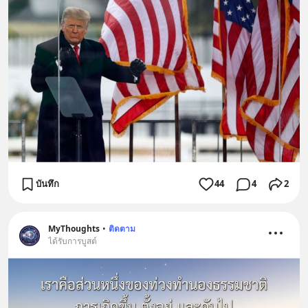
บันทึก
44
4
2
MyThoughts
•
ติดตาม
ได้รับการบูสต์