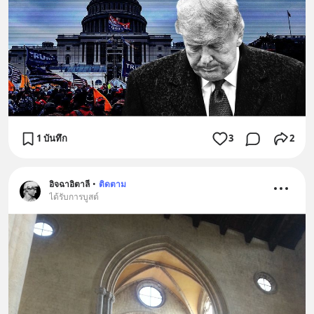
1 บันทึก
3
2
อิจฉาอิตาลี
•
ติดตาม
ได้รับการบูสต์