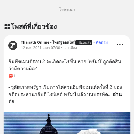
โฆษณา
โพสต์ที่เกี่ยวข้อง
Thairath Online - ไทยรัฐออนไลน์
•
ติดตาม
ยืนยันแล้ว
12 ก.พ. 2021 เวลา 07:30 • การเมือง
อิมพีชเมนต์รอบ 2 จะเกิดอะไรขึ้น หาก ‘ทรัมป์’ ถูกตัดสิน
ว่ามีความผิด?
1
- วุฒิสภาสหรัฐฯ เริ่มการไต่สวนอิมพีชเมนต์ครั้งที่ 2 ของ
อดีตประธานาธิบดี โดนัลด์ ทรัมป์ แล้ว บนบรรทัด
... 
อ่าน
ต่อ