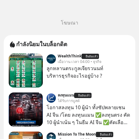
โฆษณา
กำลังนิยมในบล็อกดิต
WealthThink
ยืนยันแล้ว
เมื่อวาน เวลา 04:00 • ธุรกิจ
ลูกหลานตระกูลเจียรวนนท์
บริหารธุรกิจอะไรอยู่บ้าง ?
ลงทุนแมน
ยืนยันแล้ว
ได้รับการบูสต์
โอกาสลงทุน 10 ผู้นำ ทั้งซัปพลายเชน
AI จีน /โดย ลงทุนแมน ✅ลงทุนตรง คัด
10 ผู้นำเน้น ๆ ในธีม AI จีน ✅คัดเลือก
หุ้นใหม่ 9 ตัว เข้ากองทุน ✅ร่วมเป็น
Mission To The Moon
ยืนยันแล้ว
เจ้าของผู้นำ AI จีน ตั้งแต่โรงงานผลิตชิป