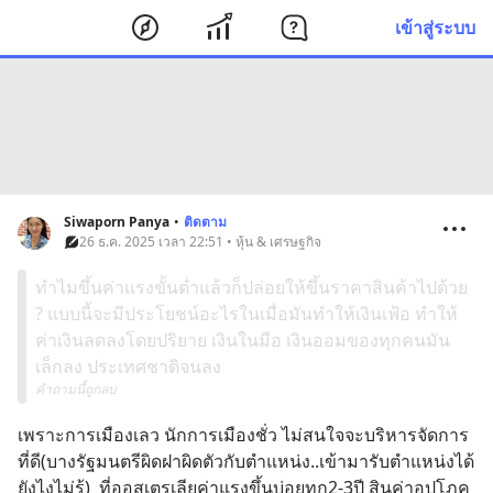
เข้าสู่ระบบ
Siwaporn Panya
•
ติดตาม
26 ธ.ค. 2025 เวลา 22:51 • หุ้น & เศรษฐกิจ
ทำไมขึ้นค่าแรงขั้นต่ำแล้วก็ปล่อยให้ขึ้นราคาสินค้าไปด้วย
? แบบนี้จะมีประโยชน์อะไรในเมื่อมันทำให้เงินเฟ้อ ทำให้
ค่าเงินลดลงโดยปริยาย เงินในมือ เงินออมของทุกคนมัน
เล็กลง ประเทศชาติจนลง
คำถามนี้ถูกลบ
เพราะการเมืองเลว นักการเมืองชั่ว ไม่สนใจจะบริหารจัดการ
ที่ดี(บางรัฐมนตรีผิดฝาผิดตัวกับตำแหน่ง..เข้ามารับตำแหน่งได้
ยังไงไม่รู้)  ที่ออสเตรเลียค่าแรงขึ้นบ่อยทุก2-3ปี สินค่าอุปโภค