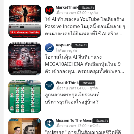
MarketThink
ยืนยันแล้ว
เมื่อวาน เวลา 03:00 • ธุรกิจ
ใช้ AI ทำเพลงลง YouTube ไอเดียสร้าง
Passive Income ในยุคนี้ ตอนนี้หลาย ๆ
คนน่าจะเคยได้ยินเพลงที่ใช้ AI สร้าง
ผ่านหูกันมาบ้าง เช่น เพลง “ไม่มีใคร
ลงทุนแมน
ยืนยันแล้ว
รู้ตัวเรา” จากช่องชื่อว่า UNHEARD
ได้รับการบูสต์
MUSIC ที่ตอนนี้มียอดรับชมกว่า 26
โอกาสในหุ้น AI จีนที่มาแรง
ล้านครั้งแล้ว
MEGA10AICHINA คัดเลือกหุ้นใหม่ 9
ตัว เข้ากองทุน.. ครอบคลุมทั้งซัปพลาย
เชน AI จีน พิเศษ ช่วง 3 - 19 ส.ค. 69 มี
WealthThink
ยืนยันแล้ว
โปรโมชัน ลด 50% ค่าธรรมเนียมซื้อ |
เมื่อวาน เวลา 04:00 • ธุรกิจ
ยอด 2 ล้านบาทขึ้นไป ฟรีค่าธรรมเนียม
ลูกหลานตระกูลเจียรวนนท์
ซื้อ
บริหารธุรกิจอะไรอยู่บ้าง ?
Mission To The Moon
ยืนยันแล้ว
เมื่อวาน เวลา 13:00 • หนังสือ
"อุปสรรค" อาจเป็นสัญญาณสู่ชีวิตที่ดี