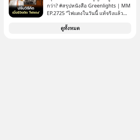
กว่า? #สรุปหนังสือ Greenlights | MM
EP.2725 “ไฟแดงในวันนี้ แท้จริงแล้ว
อาจเป็นสัญญาณไฟเขียวที่ยังไม่ถึงเวลา
เปลี่ยนสี” McConaughey ดาราดาวรุ่ง
ดูทั้งหมด
ในยุคหนึ่ง เคยปฏิเสธเงินค่าตัวหนังรอม
คอมที่สูงถึง 14.5 ล้านดอลลาร์ (หรือ
ราว 500 ล้านบาท) เพียงเพราะเขาไม่
อยากขังตัวเองไว้ในกล่องเดิมๆ ผลที่
ตามมาคือ โทรศัพท์ของเขากลายเป็น
ความเงียบสนิทนานถึง 14 เดือนเต็ม แต่
ความเงียบและ "ไฟแดง" ในวันนั้นกลับ
กลายเป็นการถอยหลังเพื่อตั้งหลัก จนส่ง
ให้เขาก้าวขึ้นไปยืนถือรางวัลออสการ์
ในบทบาทที่เปลี่ยนชีวิตเขาไปตลอดกาล
ใน MM EP. นี้ เราจะมาร่วมถอดรหัส
และปรับวิธีคิดกันว่า Greenlight (ไฟ
เขียว) จะสร้างมันขึ้นมาล่วงหน้าด้วย
วินัยและความพร้อมได้อย่างไร?