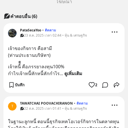
โฆษณา
คำตอบอื่น
(
6
)
PataSecaYoo
•
ติดตาม
23 ส.ค. 2025 เวลา 02:44 • หุ้น & เศรษฐกิจ
เจ้าของกิจการ คือสามี
(ท่านประธานบริษัทฯ)
เจ้าหนี้ืื คือภรรยาลงทุน100%
กำไรเจ้าหนี้หักหนี้หักกำไร
... 
ดูเพิ่มเติม
บันทึก
2
TAWATCHAI POOVACHIRANON
•
ติดตาม
T
22 ส.ค. 2025 เวลา 01:41 • หุ้น & เศรษฐกิจ
ในฐานะลูกหนี้ ตอนนี้ธุรกิจเทคโอเวอร์กิจการในตลาดทุน