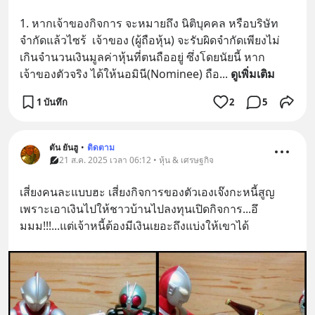
1. หากเจ้าของกิจการ จะหมายถึง นิติบุคคล หรือบริษัท
จำกัดแล้วไซร้  เจ้าของ (ผู้ถือหุ้น) จะรับผิดจำกัดเพียงไม่
เกินจำนวนเงินมูลค่าหุ้นที่ตนถืออยู่ ซึ่งโดยนัยนี้ หาก
เจ้าของตัวจริง ได้ให้นอมินี(Nominee) ถือ
... 
ดูเพิ่มเติม
1 บันทึก
2
5
ตัน ยันฮู
•
ติดตาม
21 ส.ค. 2025 เวลา 06:12 • หุ้น & เศรษฐกิจ
เสี่ยงคนละแบบฮะ เสี่ยงกิจการของตัวเองเจ๊งกะหนี้สูญ
เพราะเอาเงินไปให้ชาวบ้านไปลงทุนเปิดกิจการ...อึ
มมม!!!...แต่เจ้าหนี้ต้องมีเงินเยอะถึงแบ่งให้เขาได้