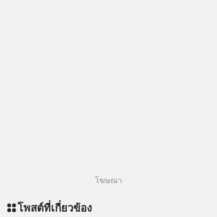
ลงทุน #MissionToTheMoon
#MissionToTheMoonPodcast
โฆษณา
โพสต์ที่เกี่ยวข้อง