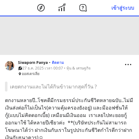
เข้าสู่ระบบ
Siwaporn Panya
•
ติดตาม
27 ธ.ค. 2025 เวลา 00:07 • หุ้น & เศรษฐกิจ
ออสเตรเลีย
เคยตกงานและไม่ได้กินข้าวมากสุดกี่วัน ?
ตกงานหลายปี..โชคดีมีกรมธรรม์ประกันชีวิตหลายฉบับ..ไม่มี
เงินส่งต่อก็ไม่เป็นไร(ความคุ้มครองยังอยู่) และมีออฟชั่นให้
กู้(แบบไม่คิดดอกเบี้ย) เหมือนมีเงินออม  เราเลยไปทะยอยกู้
ออกมาใช้ ได้หลายปีเชียวค่ะ  **(บริษัทประกันไม่สามารถ
โฆษณาได้ว่า ฝากเงินกับเราในรูปประกันชีวิตกำไรดีกว่าฝาก
เงินกับธนาคาร)☺️