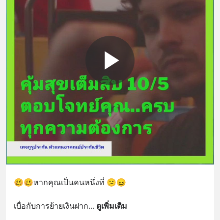
🥴🥴หากคุณเป็นคนหนึ่งที่ 😕😖
เบื่อกับการย้ายเงินฝาก
... 
ดูเพิ่มเติม