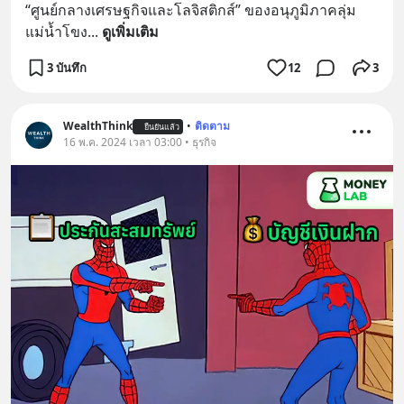
“ศูนย์กลางเศรษฐกิจและโลจิสติกส์” ของอนุภูมิภาคลุ่ม
แม่น้ำโขง
... 
ดูเพิ่มเติม
3 บันทึก
12
3
WealthThink
•
ติดตาม
ยืนยันแล้ว
16 พ.ค. 2024 เวลา 03:00 • ธุรกิจ