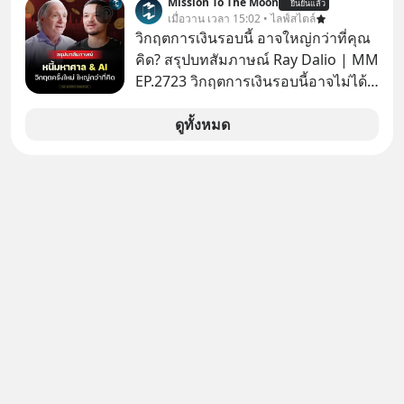
Mission To The Moon
ยืนยันแล้ว
เรื่องใหญ่ หรือแม้แต่เรื่องสำคัญของ
เมื่อวาน เวลา 15:02 • ไลฟ์สไตล์
ชีวิตเกิดจากการที่เรามี ‘อิสรภาพ’ และมี
วิกฤตการเงินรอบนี้ อาจใหญ่กว่าที่คุณ
ทางเลือกมากมาย ซึ่งเมื่อเทียบกับสัตว์
คิด? สรุปบทสัมภาษณ์ Ray Dalio | MM
แล้วก็จะเห็นความแตกต่างได้ชัดว่าเรา
EP.2723 วิกฤตการเงินรอบนี้อาจไม่ได้
มี ‘อำนาจ’ ในการเลือกและตัดสินใจ
เหมือนทุกครั้งที่เราเคยเจอ เมื่อ Ray
มากแค่ไหน แต่อิสรภาพ อำนาจ หรือ
Dalio ชายผู้เคยทำนายวิกฤตเศรษฐกิจ
ดูทั้งหมด
การได้มีสิทธิเลือกนี้กลับสร้างความ
มาแล้วหลายต่อหลายครั้ง ออกมาส่ง
กังวลให้กับเรา แล้วเราจะรับมือกับ
สัญญาณเตือนระเบิดเวลาลูกใหม่ที่
ความกังวลนี้อย่างไร? ติดตามได้ในพอด
กำลังก่อตัวขึ้น จาก "ระเบิดหนี้สิน
แคสต์ 5M EP. นี้ #goodtime
มหาศาล" ผสานเข้ากับ "ฟองสบู่กระแส
#5minutespodcast
AI" ที่ผู้คนกำลังแห่ไล่ราคาอย่างบ้าคลั่ง
#missiontothemoonpodcast
บทเรียนจากประวัติศาสตร์ 500 ปี บอก
อะไรเรา? ระเบียบโลกกำลังจะเปลี่ยน
มือไปในทิศทางไหน? และเราควรรับมือ
อย่างไรก่อนที่ทุกอย่างจะสายเกินไป?
ร่วมเจาะลึกบทวิเคราะห์และข้อคิดการ
เงินฉบับ Dalio กันได้ใน EP. นี้
#RayDalio #สรุปบทเรียน #การเงินการ