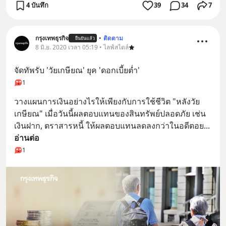
4 บันทึก
39
34
7
กรุงเทพธุรกิจ
•
ติดตาม
ยืนยันแล้ว
8 มิ.ย. 2020 เวลา 05:19 • ไลฟ์สไตล์
จัดทัพรับ 'วัยเกษียณ' ยุค 'ดอกเบี้ยต่ำ'
1
วางแผนการเงินอย่างไรให้เพียงกับการใช้ชีวิต "หลังวัย
เกษียณ" เมื่อวันนี้ผลตอบแทนของสินทรัพย์ปลอดภัย เช่น 
เงินฝาก, ตราสารหนี้ ให้ผลตอบแทนลดลงกว่าในอดีตอย
... 
อ่านต่อ
1