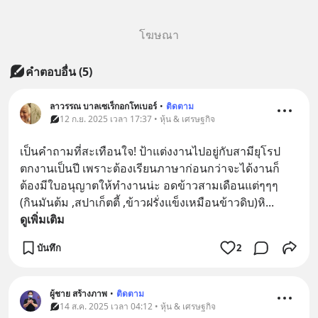
โฆษณา
คำตอบอื่น
(
5
)
ลาวรรณ บาลเซเร็กอกโทเบอร์
•
ติดตาม
12 ก.ย. 2025 เวลา 17:37 • หุ้น & เศรษฐกิจ
เป็นคำถามที่สะเทือนใจ! ป้าแต่งงานไปอยู่กับสามียุโรป 
ตกงานเป็นปี เพราะต้องเรียนภาษาก่อนกว่าจะได้งานก็
ต้องมีใบอนุญาตให้ทำงานน่ะ อดข้าวสามเดือนแต่ๆๆๆ 
(กินมันต้ม ,สปาเก็ตตี้ ,ข้าวฝรั่งแข็งเหมือนข้าวดิบ)หิ
... 
ดูเพิ่มเติม
บันทึก
2
ผู้ชาย สร้างภาพ
•
ติดตาม
14 ส.ค. 2025 เวลา 04:12 • หุ้น & เศรษฐกิจ