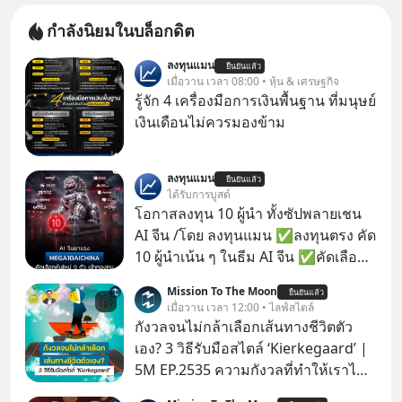
กำลังนิยมในบล็อกดิต
ลงทุนแมน
ยืนยันแล้ว
เมื่อวาน เวลา 08:00 • หุ้น & เศรษฐกิจ
รู้จัก 4 เครื่องมือการเงินพื้นฐาน ที่มนุษย์
เงินเดือนไม่ควรมองข้าม
ลงทุนแมน
ยืนยันแล้ว
ได้รับการบูสต์
โอกาสลงทุน 10 ผู้นำ ทั้งซัปพลายเชน
AI จีน /โดย ลงทุนแมน ✅ลงทุนตรง คัด
10 ผู้นำเน้น ๆ ในธีม AI จีน ✅คัดเลือก
หุ้นใหม่ 9 ตัว เข้ากองทุน ✅ร่วมเป็น
Mission To The Moon
ยืนยันแล้ว
เจ้าของผู้นำ AI จีน ตั้งแต่โรงงานผลิตชิป
เมื่อวาน เวลา 12:00 • ไลฟ์สไตล์
หน่วยความจำ โมเดล AI ยันหุ่นยนต์
กังวลจนไม่กล้าเลือกเส้นทางชีวิตตัว
✅ได้การรับยกเว้นภาษี Capital Gain
เอง? 3 วิธีรับมือสไตล์ ‘Kierkegaard’ |
ตามกฎหมายภาษีของประเทศไทย
5M EP.2535 ความกังวลที่ทำให้เราไม่
กล้าตัดสินใจในเรื่องต่างๆ ทั้งเรื่องเล็ก