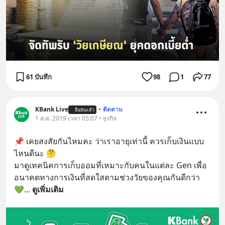
61 บันทึก
98
1
77
KBank Live
•
ติดตาม
ยืนยันแล้ว
1 ส.ค. 2019 เวลา 05:07 • ธุรกิจ
📌 เคยสงสัยกันไหมคะ ว่าเราอายุเท่านี้ ควรเก็บเงินแบบ
ไหนดีนะ 🤔
มาดูเทคนิคการเก็บออมที่เหมาะกับคนในแต่ละ Gen เพื่อ
อนาคตทางการเงินที่สดใสตามช่วงวัยของคุณกันดีกว่า 
💚
... 
ดูเพิ่มเติม