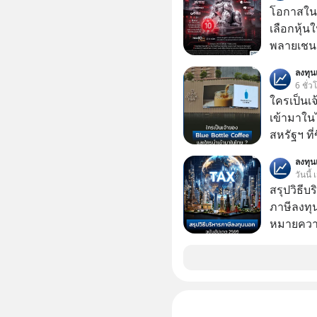
ล้านจะไป
โอกาสในห
เทคโนโลยีสุ
เลือกหุ้น
จริงที่ถู
พลายเชน AI จีน 
ที่เต็มไป
โปรโมชัน
ลงทุ
ผู้นำเทค
บาทขึ้นไป
6 ชั่ว
แล้งๆ นี้
ใครเป็นเ
ลับอะไรไว
เข้ามาใน
ทรัพยากร
สหรัฐฯ ที่
ความลวงโ
สาขาแรกใ
มนุษยชาติอยู่บน
ลงทุ
วันนี้
ครับ อย่
สรุปวิธี
Geek For
ภาษีลงทุ
🎧 ฟังผ่า
หมายความ
https://tin
Apple Pod
ฟังผ่าน Podbean : https
🎧 ฟังผ่า
https://yo
article 