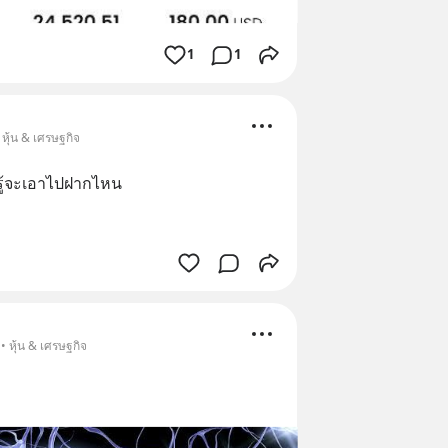
1
1
หุ้น & เศรษฐกิจ
รู้จะเอาไปฝากไหน
• หุ้น & เศรษฐกิจ