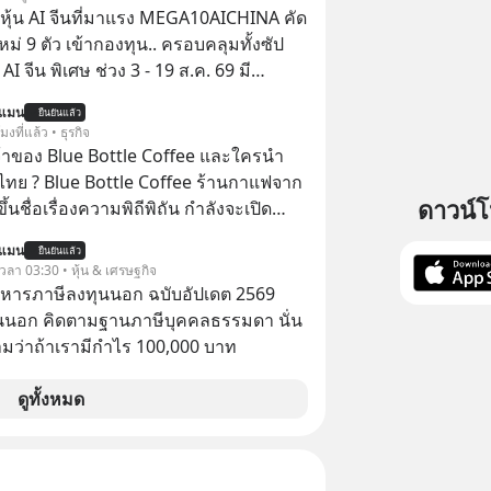
สร้างอาณานิคมใหม่ ล้อมรอบด้วย
ุ้น AI จีนที่มาแรง MEGA10AICHINA คัด
ดล้ำ อาจจะฟังดูน่าตื่นเต้น แต่ความ
ใหม่ 9 ตัว เข้ากองทุน.. ครอบคลุมทั้งซัป
กซ่อนไว้ใต้พรมคือ ดาวอังคารเป็นเพียงนรก
พิเศษ ช่วง 3 - 19 ส.ค. 69 มี
ด้วยรังสีมรณะและฝุ่นพิษ แล้วทำไมบรรดา
 ลด 50% ค่าธรรมเนียมซื้อ | ยอด 2 ล้าน
นแมน
โนโลยีถึงยังพยายามหลอกขายฝันลมๆ
ยืนยันแล้ว
 ฟรีค่าธรรมเนียมซื้อ
โมงที่แล้ว • ธุรกิจ
ให้กับคนทั้งโลก พวกเขากำลังซ่อนความ
จ้าของ Blue Bottle Coffee และใครนำ
้เบื้องหลังโปรเจกต์อวกาศที่ผลาญ
ไทย ? Blue Bottle Coffee ร้านกาแฟจาก
มหาศาล วันนี้เราจะมากะเทาะเปลือก
ดาวน์
ขึ้นชื่อเรื่องความพิถีพิถัน กำลังจะเปิด
ลกนี้กัน ใครที่คิดว่าอนาคตของ
นประเทศไทย ที่ Central Park
ดาวดวงอื่น เลือกฟังกันได้เลยนะ
นแมน
ยืนยันแล้ว
 เวลา 03:30 • หุ้น & เศรษฐกิจ
าลืมกด Follow ติดตาม PodCast ช่อง
บริหารภาษีลงทุนนอก ฉบับอัปเดต 2569
ever’s Podcast ของผมกันด้วยนะครับ
นนอก คิดตามฐานภาษีบุคคลธรรมดา นั่น
น Spotify :
ว่าถ้าเรามีกำไร 100,000 บาท
yurl.com/3yma5h3e 🎧 ฟังผ่าน
cast : https://apple.co/2lEqPPg 🎧
ดูทั้งหมด
://tinyurl.com/4kurcs6x
น Youtube :
utu.be/W2U60tbaMqM The original
appeared here