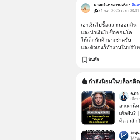
ศาสตร์แห่งความจริง
•
ติดต
31 ก.ค. 2025 เวลา 03:31 
เอาเงินไปซื้อสลากออมสิน
และนำเงินไปซื้อคอนโด
ให้เด็กนักศึกษาเช่าครับ
และตัวเองก็ทำงานในบริษัท
บันทึก
กำลังนิยมในบล็อกดิต
ด.ดล 
เมื่อ
อาณานิคมบ
เพ้อฝัน?
คิดว่าสัก
Elon Mus
ลงทุ
ฝันที่มหา
ได้รับ