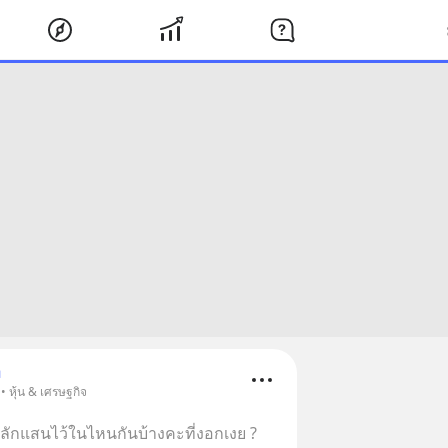
ม
• หุ้น & เศรษฐกิจ
หลักแสนไว้ในไหนกันบ้างคะที่งอกเงย ?