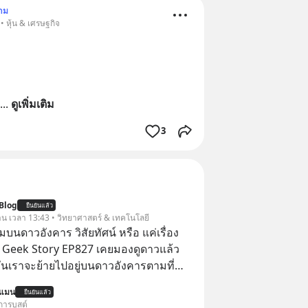
าม
• หุ้น & เศรษฐกิจ
... 
ดูเพิ่มเติม
3
Blog
ยืนยันแล้ว
วาน เวลา 13:43 • วิทยาศาสตร์ & เทคโนโลยี
นดาวอังคาร วิสัยทัศน์ หรือ แค่เรื่อง
 | Geek Story EP827 เคยมองดูดาวแล้ว
วันเราจะย้ายไปอยู่บนดาวอังคารตามที่
k หรือ Jeff Bezos บอกไว้หรือเปล่า ภาพ
นแมน
ยืนยันแล้ว
เศรษฐีซิลิคอนแวลลีย์วาดไว้ว่ามนุษย์นับ
การบูสต์