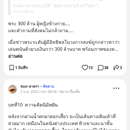
สงฆ์ตามบทบัญญัติ "พุทธวจน"แล้วหรือยัง ?
คำถามนี้ถูกลบ
พระ 300 ล้าน ผู้หญิงข้างกาย….
และคำถามที่สังคมไม่กล้าถาม….
เมื่อข่าวพระระดับผู้มีอิทธิพลในวงการสงฆ์ถูกกล่าวหาว่า
เล่นพนันด้วยวงเงินกว่า 300 ล้านบาท พร้อมภาพของห
... 
อ่านต่อ
1 บันทึก
13
38
3
ขบถ~ยาตรา
•
ติดตาม
2 ม.ค. 2022 เวลา 08:34 • นิยาย เรื่องสั้น
บทที่10  ความคิดนิมิตฝัน
หลังจากผ่านน้ำตกผาดอกเสี้ยว จะเป็นเส้นทางเดินเท้าที่
สวยมาก เหมือนในหนังต่างประเทศ ทิวเขาและนาขั้น