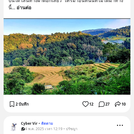
บันได เส้นทางผาดอกเสี้ยว  ใครมาอินทนนท์ไม่ได้มาทาง
นี้
... 
อ่านต่อ
2 บันทึก
12
27
10
Cyber Vir
•
ติดตาม
4 พ.ค. 2025 เวลา 12:19 • ปรัชญา