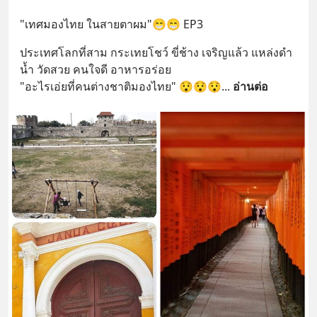
"เทศมองไทย ในสายตาผม"😁😁 EP3
ประเทศโลกที่สาม กระเทยโชว์ ขี่ช้าง เจริญแล้ว แหล่งดำ
น้ำ วัดสวย คนใจดี อาหารอร่อย 
"อะไรเอ่ยที่คนต่างชาติมองไทย" 😯😯😯
... 
อ่านต่อ