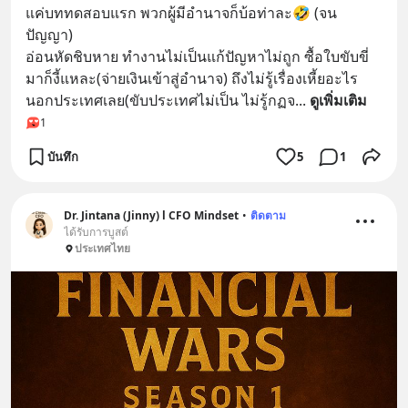
แค่บททดสอบแรก พวกผู้มีอำนาจก็บ้อท่าละ🤣 (จน
ปัญญา)
อ่อนหัดชิบหาย ทำงานไม่เป็นแก้ปัญหาไม่ถูก ซื้อใบขับขี่
มาก็งี้แหละ(จ่ายเงินเข้าสู่อำนาจ) ถึงไม่รู้เรื่องเหี้ยอะไร
นอกประเทศเลย(ขับประเทศไม่เป็น ไม่รู้กฏจ
... 
ดูเพิ่มเติม
1
บันทึก
5
1
Dr. Jintana (Jinny) l CFO Mindset
•
ติดตาม
ได้รับการบูสต์
ประเทศไทย