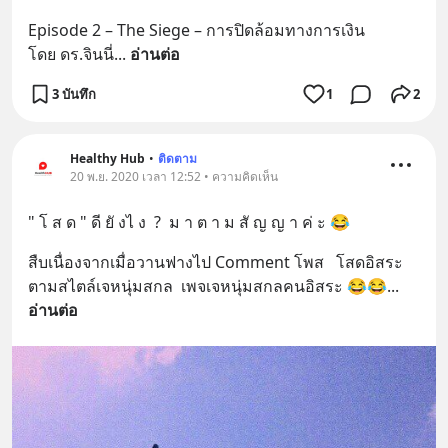
Episode 2 – The Siege – การปิดล้อมทางการเงิน
โดย ดร.จินนี่
... 
อ่านต่อ
3 บันทึก
1
2
Healthy Hub
•
ติดตาม
20 พ.ย. 2020 เวลา 12:52 • ความคิดเห็น
" โ ส ด " ดี ยั งไ ง  ?  ม า ต า ม สั ญ ญ า ค่ ะ 😂
สืบเนื่องจากเมื่อวานฟางไป Comment โพส   โสดอิสระ​
ตามสไตล์​เจหนุ่ม​สกล​  เพจเจหนุ่มสกลคนอิสระ 😂😂
... 
อ่านต่อ