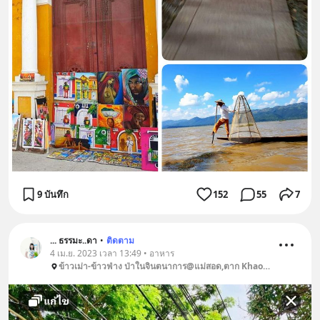
9 บันทึก
152
55
7
... ธรรมะ..ดา
•
ติดตาม
4 เม.ย. 2023 เวลา 13:49 • อาหาร
ข้าวเม่า-ข้าวฟ่าง ป่าในจินตนาการ@แม่สอด,ตาก Khaomao-Khaofang Maesot သဘာဝစားသောက်ဆိုင်