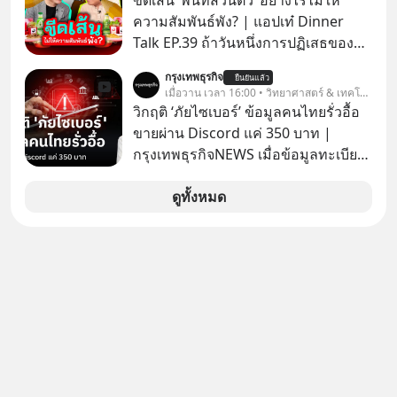
ขีดเส้น ‘พื้นที่ส่วนตัว’ อย่างไรไม่ให้
เกี่ยวกับ RMF บ้าง เพื่อให้นำไปใช้ต่อได้
ซื้อ
ความสัมพันธ์พัง? | แอปเท๋ Dinner
จริง ๆ ลงทุนแมนจะเล่าให้ฟัง
Talk EP.39 ถ้าวันหนึ่งการปฏิเสธของ
เราทำให้อีกฝ่ายรู้สึกเจ็บปวด คิดว่าเรา
กรุงเทพธุรกิจ
ยืนยันแล้ว
ตั้งกำแพงใส่และมองว่าเราเห็นแก่ตัวทั้ง
เมื่อวาน เวลา 16:00 • วิทยาศาสตร์ & เทคโนโลยี
ที่เราเองก็ไม่เคยปฏิเสธใครอย่างนี้มา
วิกฤติ ‘ภัยไซเบอร์’ ข้อมูลคนไทยรั่วอื้อ
ก่อน แต่พอตั้งใจจะ ‘สร้างขอบเขต’ เพื่อ
ขายผ่าน Discord แค่ 350 บาท |
ตัวเองดูสักครั้ง กลับทำให้เกิดรอยร้าว
กรุงเทพธุรกิจNEWS เมื่อข้อมูลทะเบียน
ในความสัมพันธ์เสียอย่างนั้น โดยราย
รถ จากกรมการขนส่งทางบกหลุดไปอยู่
การแอปเท๋ Dinner Talk ในวันนี้โฮสต์
ในมือมิจฉาชีพ และถูกขายในตลาดมืด
ดูทั้งหมด
ทั้ง 2 ท่าน แทป-รวิศ หาญอุตสาหะ และ
ด้วยราคา 350 บาท รัฐบาลทำยังไงต่อ?
เอ๋ นิ้วกลม-สราวุธ เฮ้งสวัสดิ์ จะพาทุก
คนไปสำรวจวิธีสร้างขอบเขตเพื่อรักษา
ใจของตัวเองและรักษาความสัมพันธ์
ของคนรอบข้างไปพร้อมกัน
#boundary #selfdevelopment #แอป
เท๋dinnertalk
#missiontothemoonpodcast