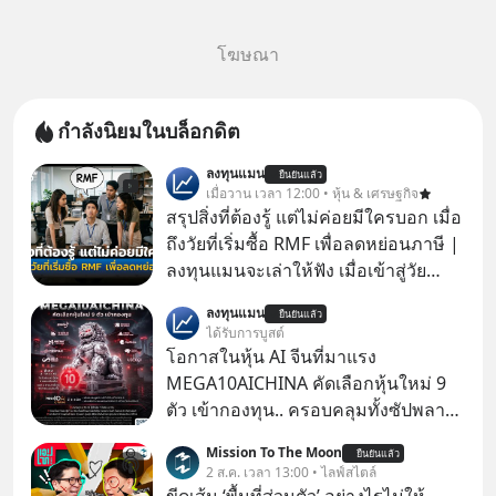
โฆษณา
กำลังนิยมในบล็อกดิต
ลงทุนแมน
ยืนยันแล้ว
เมื่อวาน เวลา 12:00 • หุ้น & เศรษฐกิจ
สรุปสิ่งที่ต้องรู้ แต่ไม่ค่อยมีใครบอก เมื่อ
ถึงวัยที่เริ่มซื้อ RMF เพื่อลดหย่อนภาษี |
ลงทุนแมนจะเล่าให้ฟัง เมื่อเข้าสู่วัย
ทำงานและเริ่มมีรายได้ถึงเกณฑ์เสีย
ลงทุนแมน
ยืนยันแล้ว
ภาษี หลายคนมักได้รับคำแนะนำให้
ได้รับการบูสต์
ลงทุนใน RMF เพราะนอกจากจะช่วยลด
โอกาสในหุ้น AI จีนที่มาแรง
หย่อนภาษีได้แล้ว ยังเป็นโอกาสในการ
MEGA10AICHINA คัดเลือกหุ้นใหม่ 9
สร้างความมั่งคั่งระยะยาว แต่น้อยคน
ตัว เข้ากองทุน.. ครอบคลุมทั้งซัปพลาย
นักที่จะลงลึกว่า ถ้าลงทุนใน RMF ควรรู้
เชน AI จีน พิเศษ ช่วง 3 - 19 ส.ค. 69 มี
Mission To The Moon
อะไรบ้าง ควรดู ตรงไหน ทำอย่างไร ถึง
ยืนยันแล้ว
โปรโมชัน ลด 50% ค่าธรรมเนียมซื้อ |
2 ส.ค. เวลา 13:00 • ไลฟ์สไตล์
จะดีกับเรา แล้วเราควรรู้ข้อมูลอะไร
ยอด 2 ล้านบาทขึ้นไป ฟรีค่าธรรมเนียม