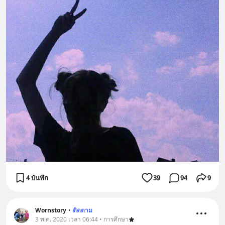
4 บันทึก
39
94
9
Wornstory
•
ติดตาม
3 พ.ค. 2020 เวลา 06:44 • การศึกษา