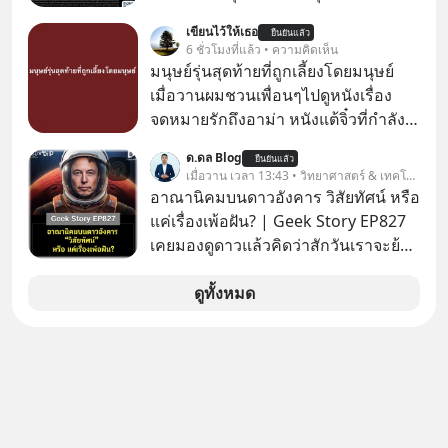
เชน AI จีน พิเศษ ช่วง 3 - 19 ส.ค. 69 มี
เขียนไว้ให้เธอ
ยืนยันแล้ว
โปรโมชัน ลด 50% ค่าธรรมเนียมซื้อ |
6 ชั่วโมงที่แล้ว • ความคิดเห็น
ยอด 2 ล้านบาทขึ้นไป ฟรีค่าธรรมเนียม
มนุษย์รุ่นสุดท้ายที่ถูกเลี้ยงโดยมนุษย์
ซื้อ
เมื่อวานผมชวนเพื่อนๆไปดูหนังเรื่อง
จดหมายรักถึงอาม่า หนังแต้จิ๋วที่กำลัง
โด่งดังทั่วโลกอยู่ในตอนนี้ เหตุเกิดจาก
ด.ดล Blog
ยืนยันแล้ว
ป๊าผมเห็นโปสเตอร์หนังเรื่องนี้หลาย
เมื่อวาน เวลา 13:43 • วิทยาศาสตร์ & เทคโนโลยี
เดือนก่อนและอยากดูมาก ด้วยเพราะว่า
อาณานิคมบนดาวอังคาร วิสัยทัศน์ หรือ
อากงก็มาจากเมืองจีน ป๊าก็พูดแต้จิ๋วได้
แค่เรื่องเพ้อฝัน? | Geek Story EP827
มีเรื่องราวมีความผูกพันที่ได้ยินตั้งแต่
เคยมองดูดาวแล้วคิดว่าสักวันเราจะย้าย
เด็ก
ไปอยู่บนดาวอังคารตามที่ Elon Musk
หรือ Jeff Bezos บอกไว้หรือเปล่า ภาพ
ดูทั้งหมด
ฝันที่มหาเศรษฐีซิลิคอนแวลลีย์วาดไว้ว่า
มนุษย์นับล้านจะไปสร้างอาณานิคม
ใหม่ ล้อมรอบด้วยเทคโนโลยีสุดล้ำ อาจ
จะฟังดูน่าตื่นเต้น แต่ความจริงที่ถูกซ่อน
ไว้ใต้พรมคือ ดาวอังคารเป็นเพียงนรกที่
เต็มไปด้วยรังสีมรณะและฝุ่นพิษ แล้ว