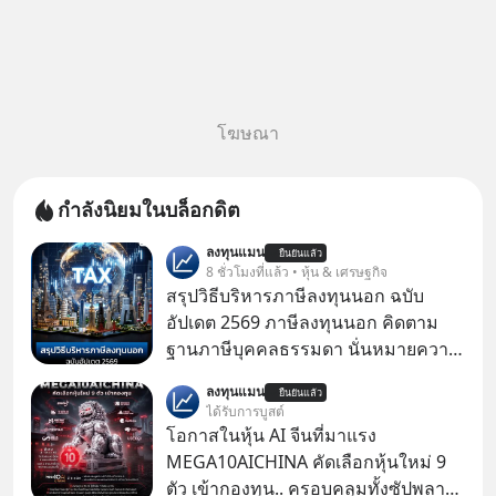
โฆษณา
กำลังนิยมในบล็อกดิต
ลงทุนแมน
ยืนยันแล้ว
8 ชั่วโมงที่แล้ว • หุ้น & เศรษฐกิจ
สรุปวิธีบริหารภาษีลงทุนนอก ฉบับ
อัปเดต 2569 ภาษีลงทุนนอก คิดตาม
ฐานภาษีบุคคลธรรมดา นั่นหมายความ
ว่าถ้าเรามีกำไร 100,000 บาท
ลงทุนแมน
ยืนยันแล้ว
ได้รับการบูสต์
โอกาสในหุ้น AI จีนที่มาแรง
MEGA10AICHINA คัดเลือกหุ้นใหม่ 9
ตัว เข้ากองทุน.. ครอบคลุมทั้งซัปพลาย