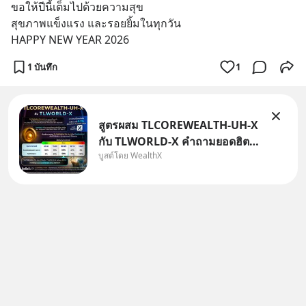
ขอให้ปีนี้เต็มไปด้วยความสุข 
สุขภาพแข็งแรง และรอยยิ้มในทุกวัน
HAPPY NEW YEAR 2026
1 บันทึก
1
สูตรผสม TLCOREWEALTH-UH-X
กับ TLWORLD-X คำถามยอดฮิตที่
บูสต์โดย WealthX
คนใช้ WealthX ถามเข้ามา