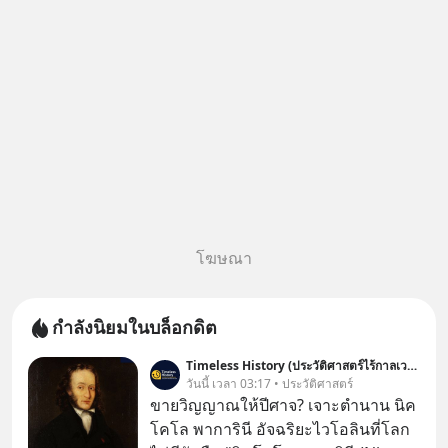
โฆษณา
กำลังนิยมในบล็อกดิต
Timeless History (ประวัติศาสตร์ไร้กาลเวลา)
วันนี้ เวลา 03:17 • ประวัติศาสตร์
ขายวิญญาณให้ปีศาจ? เจาะตำนาน นิค
โคโล พาการินี อัจฉริยะไวโอลินที่โลก