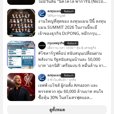
ไม่มีวันลืม “นิคโคโล พาการินี (Niccolò
Paganini)” เป็นหนึ่งในนักไวโอลินชาว
ลงทุนแมน
ยืนยันแล้ว
อิตาลีที่มีชื่อเสียงที่สุดในสมัยศตวรรษที่
ได้รับการบูสต์
19 ผู้ทำให้ผู้ชมต้องตกตะลึงด้วยการ
งานใหญ่ที่สุดของ ลงทุนแมน ปีนี้ ลงทุน
แสดงที่ดูราวกับว่าเป็นไปไม่ได้ ทั้ง
แมน SUMMIT 2026 ในงานนี้จะมี
ความเร็ว ความแม่นยำ เทคนิคอัน
เจ้าของธุรกิจ Dr.PONG, หมึกกรุบ,
แปลกใหม่ และการปรากฏตัวบนเวทีที่
Srichand, Jones’ Salad, LA GLACE,
กรุงเทพธุรกิจ
ดึงดูดสายตาอย่างมีพลัง ซึ่งทั้งหมดนี้
ยืนยันแล้ว
Fastwork, MizuMi, KARMART, อิชิตัน
เมื่อวาน เวลา 10:00 • หุ้น & เศรษฐกิจ
วิเศษพิสดารเสียจนเริ่มมีข่าวลือสะพัด
มาแชร์ความรู้การสร้างธุรกิจ
#โซลาร์รูฟท็อป สนับสนุนเปลี่ยนผ่าน
ว่าพรสวรรค์ของเขานั้นมาจากพลัง
พลังงาน รัฐสนับสนุนบ้านละ 50,000
เหนือธรรมชาติ
บาท 'เอกนิติ' เตรียมงบ 6 หมื่นล้าน จาก
พ.ร.ก.เงินกู้ ผุดบิ๊กโปรเจกต์ ‘Solar
ลงทุนแมน
ยืนยันแล้ว
Rooftop’ อุดหนุน 5 หมื่นต่อครัวเรือน
4 ชั่วโมงที่แล้ว • ธุรกิจ
ตั้งเป้า 5 แสน 1 ล้านครัวเรือน ดึงแบงก์
เจฟฟ์ เบโซส์ ผู้ก่อตั้ง Amazon และ
รัฐปล่อยกู้ดอกเบี้ยต่ำ
พรรคพวก ทุ่ม 60,000 ล้านบาท สนใจ
ซื้อหุ้น 30% ในสโมสรฟุตบอล
Liverpool มีรายงานจาก BBC Sport ว่า
กลุ่มนักลงทุนที่มี เจฟฟ์ เบโซส์ (Jeff
ดูทั้งหมด