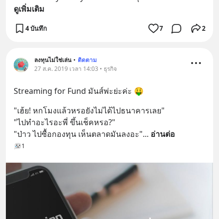
ดูเพิ่มเติม
4 บันทึก
7
2
ลงทุนไม่ใช่เล่น
•
ติดตาม
27 ส.ค. 2019 เวลา 14:03 • ธุรกิจ
Streaming for Fund มันส์พ่ะย่ะค่ะ 🤑
"เฮ้ย! หกโมงแล้วหรอยังไม่ได้ไปธนาคารเลย"
"ไปทำอะไรอะพี่ ขึ้นเช็คหรอ?"
"ป่าว ไปซื้อกองทุน เห็นตลาดมันลงอะ"
... 
อ่านต่อ
1