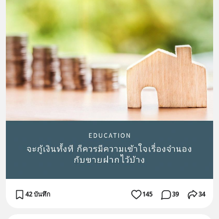
42 บันทึก
145
39
34