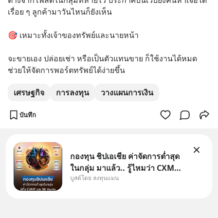
ต่างจากโพสต์ในกลุ่มที่หายไว ประกาศบนเว็บยังค้นหาเจอได้
เรื่อย ๆ ลูกค้ามาวันไหนก็ยังเห็น
🎯 เหมาะทั้งเจ้าของทรัพย์และนายหน้า
จะขายเอง ปล่อยเช่า หรือเป็นตัวแทนขาย ก็ใช้งานได้หมด 
ช่วยให้จัดการพอร์ตทรัพย์ได้ง่ายขึ้น
เศรษฐกิจ
การลงทุน
วางแผนการเงิน
บันทึก
กองทุน ชิปเอเชีย ค่าจัดการต่ำสุด
ในกลุ่ม มาแล้ว.. รู้ไหมว่า CXMT
บูสต์โดย ลงทุนแมน
อยู่ดี ๆ ขึ้นมาเป็นบริษัทอันดับ 1 ใน
จีนแซงหน้า Tencent ขณะ
เดียวกัน TSMC เป็นบริษัทอันดับ 1
ในไต้หวันมานานแล้ว