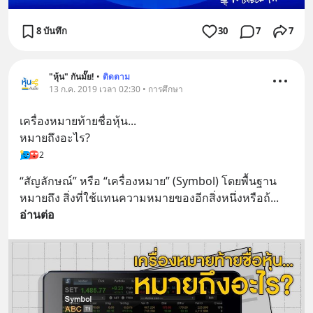
8 บันทึก
30
7
7
"หุ้น" กันมั๊ย!
•
ติดตาม
13 ก.ค. 2019 เวลา 02:30 • การศึกษา
เครื่องหมายท้ายชื่อหุ้น... 
หมายถึงอะไร?
2
“สัญลักษณ์” หรือ “เครื่องหมาย” (Symbol) โดยพื้นฐาน
หมายถึง สิ่งที่ใช้แทนความหมายของอีกสิ่งหนึ่งหรือถ้
... 
อ่านต่อ