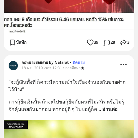
บันทึก
39
28
3
กฎหมายย่อยง่าย by Natarat
•
ติดตาม
18 พ.ย. 2019 เวลา 12:31 • การศึกษา
“จะกู้เงินทั้งที ก็ควรมีความเข้าใจเรื่องจำนองกับขายฝาก
ไว้บ้าง”
การกู้ยืมเงินนั้น ถ้าจะไปขอกู้ยืมกับคนที่ไม่สนิทหรือไม่รู้
จักคุ้นเคยกันมาก่อน หากอยู่ดี ๆ ไปขอกู้ก็ค
... 
อ่านต่อ