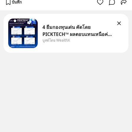
บันทึก
4 ธีมกองทุนเด่น คัดโดย
PICKTECH™ ผลตอบแทนเหนือค่า
บูสต์โดย WealthX
เฉลี่ยกลุ่ม ถ้าอยากค้นหากองทุนที่
ทำผลตอบแทนได้เหนือกว่าค่า
เฉลี่ยกลุ่ม โดยที่ไม่ต้องมานั่ง
ค้นหาข้อมูลและวิเคราะห์เองให้
เสียเวลา แค่ใช้ PICKTECH™ บน
แอป