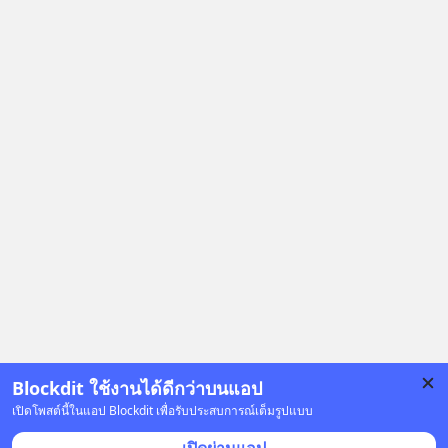
สัญญาณเตือน และชะลอตัวอย่างมีสติ
อย่างไร? Redlight (ไฟแดง) จะเปลี่ยน
อุปสรรคและความผิดพลาดให้กลายเป็น
บทเรียนที่ส่งเราไปได้ไกลกว่าเดิมได้
อย่างไร? หากคุณกำลังรู้สึกว่าชีวิตเจอ
แต่ทางตัน ลองเปิดใจฟัง EP. นี้ แล้วคุณ
จะพบว่า อุปสรรคตรงหน้าอาจเป็นเพียง
ทางเลี้ยวที่พาคุณไปเจอชีวิตที่ดีกว่าเดิม
#Greenlights
#MatthewMcConaughey #พัฒนาตัว
เอง #MissionToTheMoon
#missiontothemoonpodcast
Blockdit ใช้งานได้ดีกว่าบนแอป
เปิดโพสต์นี้ในแอป Blockdit เพื่อรับประสบการณ์เต็มรูปแบบ
โฆษณา