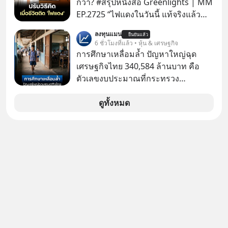
กว่า? #สรุปหนังสือ Greenlights | MM
EP.2725 “ไฟแดงในวันนี้ แท้จริงแล้ว
อาจเป็นสัญญาณไฟเขียวที่ยังไม่ถึงเวลา
ลงทุนแมน
ยืนยันแล้ว
เปลี่ยนสี” McConaughey ดาราดาวรุ่ง
6 ชั่วโมงที่แล้ว • หุ้น & เศรษฐกิจ
ในยุคหนึ่ง เคยปฏิเสธเงินค่าตัวหนังรอม
การศึกษาเหลื่อมล้ำ ปัญหาใหญ่ฉุด
คอมที่สูงถึง 14.5 ล้านดอลลาร์ (หรือ
เศรษฐกิจไทย 340,584 ล้านบาท คือ
ราว 500 ล้านบาท) เพียงเพราะเขาไม่
ตัวเลขงบประมาณที่กระทรวง
อยากขังตัวเองไว้ในกล่องเดิมๆ ผลที่
ศึกษาธิการ ได้รับจัดสรรในงบประมาณ
ตามมาคือ โทรศัพท์ของเขากลายเป็น
รายจ่ายประจำปี 2568 ซึ่งมากที่สุดเป็น
ดูทั้งหมด
ความเงียบสนิทนานถึง 14 เดือนเต็ม แต่
อันดับ 2 รองจากกระทรวงการคลัง
ความเงียบและ "ไฟแดง" ในวันนั้นกลับ
กลายเป็นการถอยหลังเพื่อตั้งหลัก จนส่ง
ให้เขาก้าวขึ้นไปยืนถือรางวัลออสการ์
ในบทบาทที่เปลี่ยนชีวิตเขาไปตลอดกาล
ใน MM EP. นี้ เราจะมาร่วมถอดรหัส
และปรับวิธีคิดกันว่า Greenlight (ไฟ
เขียว) จะสร้างมันขึ้นมาล่วงหน้าด้วย
วินัยและความพร้อมได้อย่างไร?
Yellowlight (ไฟเหลือง) จะรับมือกับ