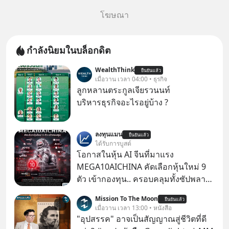
โฆษณา
กำลังนิยมในบล็อกดิต
WealthThink
ยืนยันแล้ว
เมื่อวาน เวลา 04:00 • ธุรกิจ
ลูกหลานตระกูลเจียรวนนท์
บริหารธุรกิจอะไรอยู่บ้าง ?
ลงทุนแมน
ยืนยันแล้ว
ได้รับการบูสต์
โอกาสในหุ้น AI จีนที่มาแรง
MEGA10AICHINA คัดเลือกหุ้นใหม่ 9
ตัว เข้ากองทุน.. ครอบคลุมทั้งซัปพลาย
เชน AI จีน พิเศษ ช่วง 3 - 19 ส.ค. 69 มี
Mission To The Moon
ยืนยันแล้ว
โปรโมชัน ลด 50% ค่าธรรมเนียมซื้อ |
เมื่อวาน เวลา 13:00 • หนังสือ
ยอด 2 ล้านบาทขึ้นไป ฟรีค่าธรรมเนียม
"อุปสรรค" อาจเป็นสัญญาณสู่ชีวิตที่ดี
ซื้อ