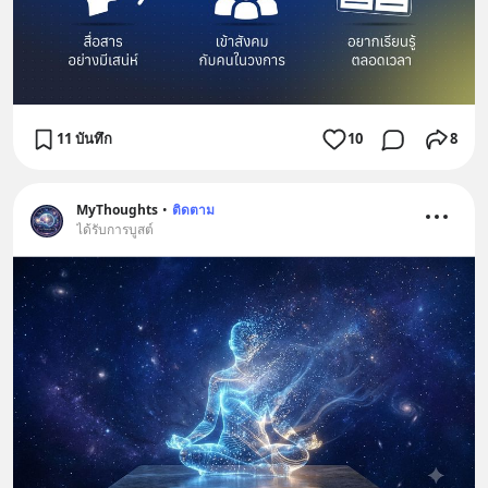
11 บันทึก
10
8
MyThoughts
•
ติดตาม
ได้รับการบูสต์