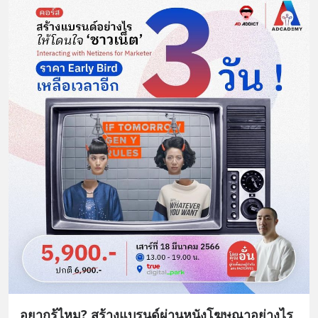
อยากรู้ไหม? สร้างแบรนด์ผ่านหนังโฆษณาอย่างไร