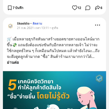
7 บันทึก
12
6
Skooldio
•
ติดตาม
21 ก.พ. 2021 เวลา 13:11 • ธุรกิจ
🛒 เมื่อหลายธุรกิจหันมาสร้างยอดขายทางออนไลน์มาก
ขึ้น💸 แถมยังต้องแข่งขันกับอีกหลากหลายเจ้า ไม่ว่าจะ
ใช้กลยุทธ์ไหน ๆ ก็เหมือนกันไปหมด แล้วทำยังไงนะ...ถึง
จะดึงดูดลูกค้ามากด "ซื้อ" สินค้าร้านเรามากกว่าได้
... 
อ่านต่อ