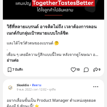
วิธีที่หลายแบรนด์ อาจคิดไม่ถึง เวลาต้องการคอน
เนกต์กับกลุ่มเป้าหมายแบบใกล้ชิด
และได้โชว์ตัวตนของแบรนด์ 🤔
.  
เพื่อน ๆ เคยมีความรู้สึกแบบนี้ไหม หลังจากดูโฆษณา อ
... 
อ่านต่อ
7 บันทึก
10
9
Skooldio
•
ติดตาม
9 พ.ค. 2022 เวลา 12:02 • ธุรกิจ
อยากเลื่อนขั้นเป็น Product Manager ตำแหน่งสุดฮอต 
ต้องมี 6 ทักษะนี้! ⭐️