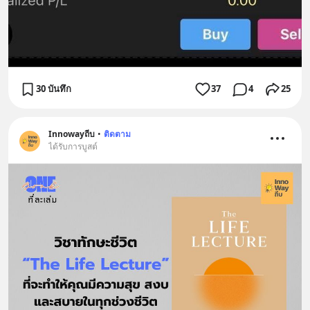
30 บันทึก
37
4
25
Innowayถีบ
•
ติดตาม
ได้รับการบูสต์