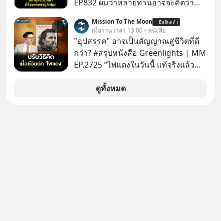
EP832 ผมว่าหลายท่านอาจจะคิดว่า
สงครามชิปมีแค่เรื่อง AI ล้ำๆ ใช่ไหม?
Mission To The Moon
ยืนยันแล้ว
คิดใหม่ได้เลยครับ! ในขณะที่โลกโฟกัส
เมื่อวาน เวลา 13:00 • หนังสือ
ชิป 3 นาโนเมตร แต่จีนกำลังเดินเกมที่
"อุปสรรค" อาจเป็นสัญญาณสู่ชีวิตที่ดี
น่ากลัวกว่า โดยการเข้ายึดครองตลาด
กว่า? #สรุปหนังสือ Greenlights | MM
‘Legacy Chips’ หรือชิปรุ่นเก่า ฟังดูไร้
EP.2725 “ไฟแดงในวันนี้ แท้จริงแล้ว
ค่า แต่มันคือหัวใจที่ซ่อนอยู่ในรถยนต์
อาจเป็นสัญญาณไฟเขียวที่ยังไม่ถึงเวลา
EV, อุปกรณ์การแพทย์ ไปจนถึง
เปลี่ยนสี” McConaughey ดาราดาวรุ่ง
ดูทั้งหมด
ขีปนาวุธ! จีนกำลังใช้ ‘Playbook’ เดิมที่
ในยุคหนึ่ง เคยปฏิเสธเงินค่าตัวหนังรอม
เคยใช้ถล่มตลาดโซล่าเซลล์มาแล้ว คือ
คอมที่สูงถึง 14.5 ล้านดอลลาร์ (หรือ
การทุ่มเงินอุดหนุนมหาศาลจนราคาพัง
ราว 500 ล้านบาท) เพียงเพราะเขาไม่
ทลาย ถ้าตะวันตกแก้เกมไม่ได้ อเมริกา
อยากขังตัวเองไว้ในกล่องเดิมๆ ผลที่
อาจต้องยอมจำนนและส่งมอบกุญแจ
ตามมาคือ โทรศัพท์ของเขากลายเป็น
ควบคุมโลกฮาร์ดแวร์ให้คู่แข่งอย่าง
ความเงียบสนิทนานถึง 14 เดือนเต็ม แต่
ถาวร สงครามที่โลกมองข้ามนี้ดุเดือด
ความเงียบและ "ไฟแดง" ในวันนั้นกลับ
แค่ไหน? เลือกฟังกันได้เลยนะครับ อย่า
กลายเป็นการถอยหลังเพื่อตั้งหลัก จนส่ง
ลืมกด Follow ติดตาม PodCast ช่อง
ให้เขาก้าวขึ้นไปยืนถือรางวัลออสการ์
Geek Forever’s Podcast ของผมกัน
ในบทบาทที่เปลี่ยนชีวิตเขาไปตลอดกาล
ด้วยนะครับ 🎧 ฟังผ่าน Spotify :
ใน MM EP. นี้ เราจะมาร่วมถอดรหัส