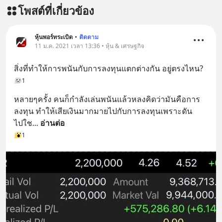
โพสต์ที่เกี่ยวข้อง
หลับมีประสิทธิภาพมากยิ่งขึ้น 📍 สนใจ
สั่งซื้อสินค้า Diip CBD 💬 LINE :
@diipgeek 🔗 หรือกดลิงก์
หุ้นพอร์ทระเบิด
•
ติดตาม
https://lin.ee/U91Fzyz
11 ม.ค. 2021 เวลา 13:36 • หุ้น & เศรษฐกิจ
สิ่งที่ทำให้การพนันกับการลงทุนแตกต่างกัน อยู่ตรงไหน?
1
หลายๆครั้ง คนก็กำลังเล่นพนันแล้วหลงคิดว่ามันคือการ
ลงทุน ทำให้เสียเงินมากมายไปกับการลงทุนเพราะดัน
ไปใช
... 
อ่านต่อ
1