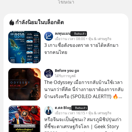
โฆษณา
กำลังนิยมในบล็อกดิต
ลงทุนแมน
ยืนยันแล้ว
เมื่อวาน เวลา 08:00 • หุ้น & เศรษฐกิจ
3 เกาะชื่อดังของตราด รายได้หลักมา
จากคนไทย
Before you go
ได้รับการบูสต์
The Odyssey เมื่อการกลับบ้านใช้เวลา
นานกว่าที่คิด นี่ร่างกายเราต้องการกลับ
บ้านจริงหรือ (SPOILED ALERT!!!) 🔥
264.1
ด.ดล Blog
ยืนยันแล้ว
เมื่อวาน เวลา 16:15 • หุ้น & เศรษฐกิจ
หรือจีนจะเป็นผู้ชนะ? สมรภูมิชิปรุ่นเก่า
ที่ชี้ชะตาเศรษฐกิจโลก | Geek Story