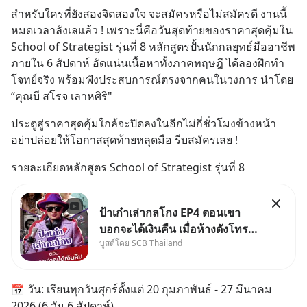
สำหรับใครที่ยังสองจิตสองใจ จะสมัครหรือไม่สมัครดี งานนี้
หมดเวลาลังเลแล้ว ! เพราะนี่คือวันสุดท้ายของราคาสุดคุ้มใน 
School of Strategist รุ่นที่ 8 หลักสูตรปั้นนักกลยุทธ์มืออาชีพ
ภายใน 6 สัปดาห์ อัดแน่นเนื้อหาทั้งภาคทฤษฎี ได้ลองฝึกทำ
โจทย์จริง พร้อมฟังประสบการณ์ตรงจากคนในวงการ นำโดย 
“คุณบี สโรจ เลาหศิริ"
ประตูสู่ราคาสุดคุ้มใกล้จะปิดลงในอีกไม่กี่ชั่วโมงข้างหน้า 
อย่าปล่อยให้โอกาสสุดท้ายหลุดมือ รีบสมัครเลย !
รายละเอียดหลักสูตร School of Strategist รุ่นที่ 8
ป้าเก๋าเล่ากลโกง EP4 ตอนเขา
บอกจะได้เงินคืน เมื่อห้างดังโทร
บูสต์โดย SCB Thailand
หาคุณวิยะดา แจ้งเรื่องเคลมสินค้า
แล้วบอกว่าจะคืนเงิน คุณวิยะดา
จะได้เงินจริง หรือเป็นเรื่องจ้อจี้ หา
📅 วัน: เรียนทุกวันศุกร์ตั้งแต่ 20 กุมภาพันธ์ - 27 มีนาคม 
คำตอบได้ที่ “ป้าเก๋าเล่ากลโกง”
2026 (6 วัน 6 สัปดาห์)