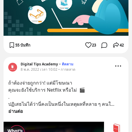
55 บันทึก
23
42
Digital Tips Academy
•
ติดตาม
8 พ.ค. 2022 เวลา 10:02 • การตลาด
ถ้าต้องจ่ายถูกกว่า! แต่มีโฆษณา
คุณจะยังใช้บริการ Netflix หรือไม่  🎬
.
ปฏิเสธไม่ได้ว่านี่คงเป็นหนึ่งในเหตุผลที่หลาย ๆ คนใ
... 
อ่านต่อ