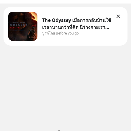
The Odyssey เมื่อการกลับบ้านใช้
เวลานานกว่าที่คิด นี่ร่างกายเรา
บูสต์โดย Before you go
ต้องการกลับบ้านจริงหรือ
(SPOILED ALERT!!!) 🔥 264.1