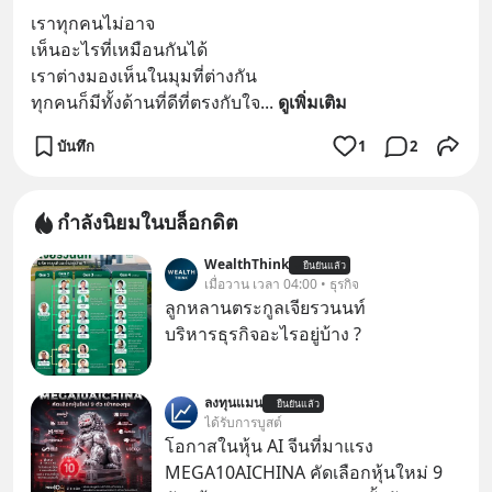
เราทุกคนไม่อาจ
เห็นอะไรที่เหมือนกันได้
เราต่างมองเห็นในมุมที่ต่างกัน
ทุกคนก็มีทั้งด้านที่ดีที่ตรงกับใจ
... 
ดูเพิ่มเติม
บันทึก
1
2
กำลังนิยมในบล็อกดิต
WealthThink
ยืนยันแล้ว
เมื่อวาน เวลา 04:00 • ธุรกิจ
ลูกหลานตระกูลเจียรวนนท์
บริหารธุรกิจอะไรอยู่บ้าง ?
ลงทุนแมน
ยืนยันแล้ว
ได้รับการบูสต์
โอกาสในหุ้น AI จีนที่มาแรง
MEGA10AICHINA คัดเลือกหุ้นใหม่ 9