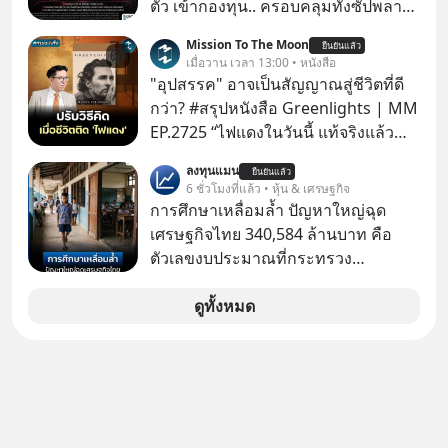
ตัว เข้ากองทุน.. ครอบคลุมทั้งซัปพลาย
เชน AI จีน พิเศษ ช่วง 3 - 19 ส.ค. 69 มี
Mission To The Moon
ยืนยันแล้ว
โปรโมชัน ลด 50% ค่าธรรมเนียมซื้อ |
เมื่อวาน เวลา 13:00 • หนังสือ
ยอด 2 ล้านบาทขึ้นไป ฟรีค่าธรรมเนียม
"อุปสรรค" อาจเป็นสัญญาณสู่ชีวิตที่ดี
ซื้อ
กว่า? #สรุปหนังสือ Greenlights | MM
EP.2725 “ไฟแดงในวันนี้ แท้จริงแล้ว
อาจเป็นสัญญาณไฟเขียวที่ยังไม่ถึงเวลา
ลงทุนแมน
ยืนยันแล้ว
เปลี่ยนสี” McConaughey ดาราดาวรุ่ง
6 ชั่วโมงที่แล้ว • หุ้น & เศรษฐกิจ
ในยุคหนึ่ง เคยปฏิเสธเงินค่าตัวหนังรอม
การศึกษาเหลื่อมล้ำ ปัญหาใหญ่ฉุด
คอมที่สูงถึง 14.5 ล้านดอลลาร์ (หรือ
เศรษฐกิจไทย 340,584 ล้านบาท คือ
ราว 500 ล้านบาท) เพียงเพราะเขาไม่
ตัวเลขงบประมาณที่กระทรวง
อยากขังตัวเองไว้ในกล่องเดิมๆ ผลที่
ศึกษาธิการ ได้รับจัดสรรในงบประมาณ
ตามมาคือ โทรศัพท์ของเขากลายเป็น
รายจ่ายประจำปี 2568 ซึ่งมากที่สุดเป็น
ดูทั้งหมด
ความเงียบสนิทนานถึง 14 เดือนเต็ม แต่
อันดับ 2 รองจากกระทรวงการคลัง
ความเงียบและ "ไฟแดง" ในวันนั้นกลับ
กลายเป็นการถอยหลังเพื่อตั้งหลัก จนส่ง
ให้เขาก้าวขึ้นไปยืนถือรางวัลออสการ์
ในบทบาทที่เปลี่ยนชีวิตเขาไปตลอดกาล
ใน MM EP. นี้ เราจะมาร่วมถอดรหัส