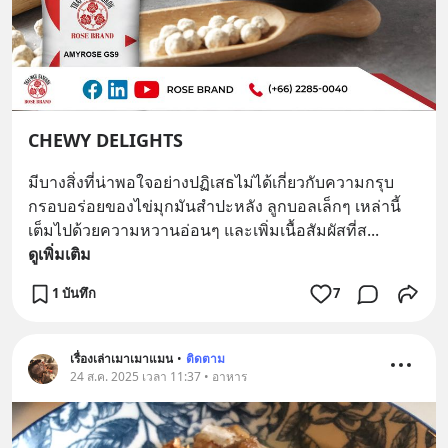
CHEWY DELIGHTS
มีบางสิ่งที่น่าพอใจอย่างปฏิเสธไม่ได้เกี่ยวกับความกรุบ
กรอบอร่อยของไข่มุกมันสำปะหลัง ลูกบอลเล็กๆ เหล่านี้
เต็มไปด้วยความหวานอ่อนๆ และเพิ่มเนื้อสัมผัสที่ส
... 
ดูเพิ่มเติม
1 บันทึก
7
เรื่องเล่าเมาเมาแมน
•
ติดตาม
24 ส.ค. 2025 เวลา 11:37 • อาหาร