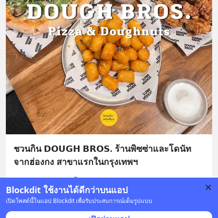
ชวนกิน 𝗗𝗢𝗨𝗚𝗛 𝗕𝗥𝗢𝗦. ร้านพิซซ่าและโดนัท
จากฮ่องกง สาขาแรกในกรุงเทพฯ
สายกินทุกคน! วันนี้เราจะพาไปชวนกินพิซซ่าและโดนัท
Blockdit ใช้งานได้ดีกว่าบนแอป
สุดอร่อยที่ร้าน Dough Bros. กัน
... 
อ่านต่อ
เปิดโพสต์นี้ในแอป Blockdit เพื่อรับประสบการณ์เต็มรูปแบบ
บันทึก
2
4