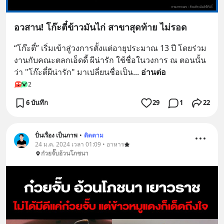
อวสาน! โก๊ะตี๋ข้าวมันไก่ สาขาสุดท้าย ไม่รอด
“โก๊ะตี๋” เริ่มเข้าสู่วงการตั้งแต่อายุประมาณ 13 ปี โดยร่วม
งานกับคณะตลกเอ็ดดี้ ผีน่ารัก ใช้ชื่อในวงการ ณ ตอนนั้น
ว่า "โก๊ะตี๋ผีน่ารัก" มาเปลี่ยนชื่อเป็น
... 
อ่านต่อ
2
6 บันทึก
29
1
22
ปั่นเรื่อง เป็นภาพ
•
ติดตาม
24 ม.ค. 2024 เวลา 01:09 • อาหาร
ก๋วยจั๊บอ้วนโภชนา