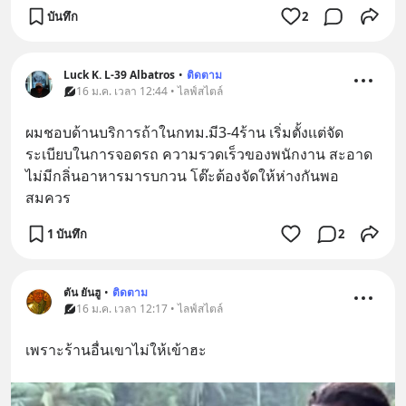
บันทึก
2
Luck K. L-39 Albatros
•
ติดตาม
16 ม.ค. เวลา 12:44 • ไลฟ์สไตล์
ผมชอบด้านบริการถ้าในกทม.มี3-4ร้าน เริ่มตั้งเเต่จัด
ระเบียบในการจอดรถ ความรวดเร็วของพนักงาน สะอาด 
ไม่มีกลิ่นอาหารมารบกวน โต๊ะต้องจัดให้ห่างกันพอ
สมควร
1 บันทึก
2
ตัน ยันฮู
•
ติดตาม
16 ม.ค. เวลา 12:17 • ไลฟ์สไตล์
เพราะร้านอื่นเขาไม่ให้เข้าฮะ