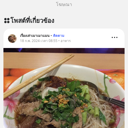
โฆษณา
โพสต์ที่เกี่ยวข้อง
เรื่องเล่าเมาเมาแมน
•
ติดตาม
18 ก.พ. 2024 เวลา 08:55 • อาหาร