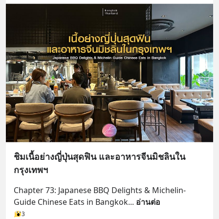
ชิมเนื้อย่างญี่ปุ่นสุดฟิน และอาหารจีนมิชลินใน
กรุงเทพฯ
Chapter 73: Japanese BBQ Delights & Michelin-
Guide Chinese Eats in Bangkok
... 
อ่านต่อ
3