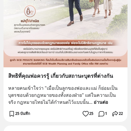
สิทธิที่คุณพ่อควรรู้ เกี่ยวกับสถานะบุตรที่ต่างกัน
หลายคนเข้าใจว่า "เมื่อเป็นลูกของพ่อและแม่ ก็ย่อมเป็น
บุตรชอบด้วยกฎหมายของทั้งสองฝ่าย" แต่ในความเป็น
จริง กฎหมายไทยไม่ได้กำหนดไว้แบบนั้น
... 
อ่านต่อ
25 บันทึก
25
1
22