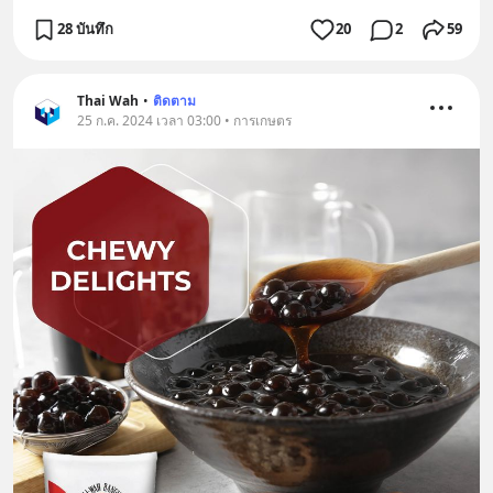
28 บันทึก
20
2
59
Thai Wah
•
ติดตาม
25 ก.ค. 2024 เวลา 03:00 • การเกษตร