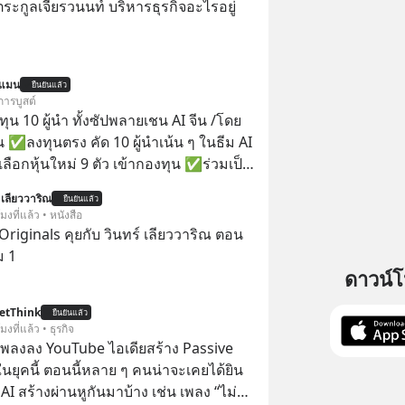
ะกูลเจียรวนนท์ บริหารธุรกิจอะไรอยู่
นแมน
ยืนยันแล้ว
การบูสต์
น 10 ผู้นำ ทั้งซัปพลายเชน AI จีน /โดย
 ✅ลงทุนตรง คัด 10 ผู้นำเน้น ๆ ในธีม AI
ลือกหุ้นใหม่ 9 ตัว เข้ากองทุน ✅ร่วมเป็น
้นำ AI จีน ตั้งแต่โรงงานผลิตชิป หน่วย
 เลียววาริณ
ยืนยันแล้ว
มเดล AI ยันหุ่นยนต์ ✅ได้การรับยกเว้น
โมงที่แล้ว • หนังสือ
ital Gain ตามกฎหมายภาษีของ
Originals คุยกับ วินทร์ เลียววาริณ ตอน
ทย
ม 1
ดาวน์
etThink
ยืนยันแล้ว
โมงที่แล้ว • ธุรกิจ
ำเพลงลง YouTube ไอเดียสร้าง Passive
ยุคนี้ ตอนนี้หลาย ๆ คนน่าจะเคยได้ยิน
 AI สร้างผ่านหูกันมาบ้าง เช่น เพลง “ไม่มี