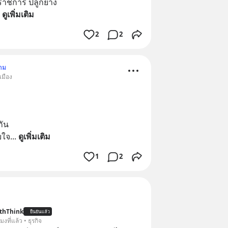
บราชการ ปลูกยาง
 
ดูเพิ่มเติม
2
2
าม
เมือง
กัน
ับใจ
... 
ดูเพิ่มเติม
1
2
thThink
ยืนยันแล้ว
โมงที่แล้ว • ธุรกิจ