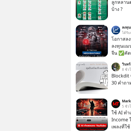
ลูกหลานตร
บ้าง ?
ลงทุ
ได้รับ
โอกาสลงทุ
ลงทุนแมน
จีน ✅คัดเ
เจ้าของผู
วินทร์
ความจำ โ
8 ชั่ว
ภาษี Cap
Blockdit 
ประเทศไ
30 คำถา
Mark
5 ชั่ว
ใช้ AI ท
Income ใน
เพลงที่ใช้