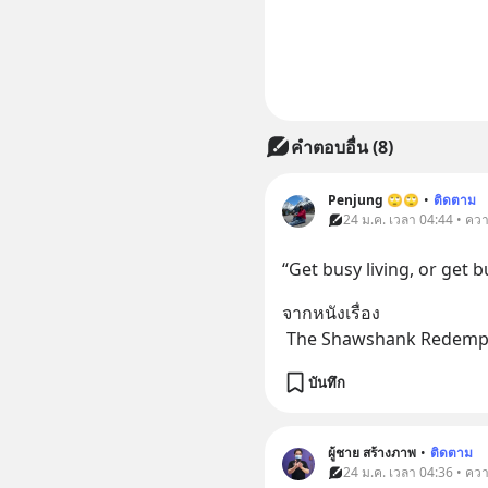
คำตอบอื่น
(
8
)
Penjung 🙄🙄
•
ติดตาม
24 ม.ค. เวลา 04:44 • คว
“Get busy living, or get b
จากหนังเรื่อง 
 The Shawshank Redemp
บันทึก
ผู้ชาย สร้างภาพ
•
ติดตาม
24 ม.ค. เวลา 04:36 • คว