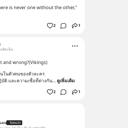
here is never one without the other,"
2
1
ม
ามคิดเห็น
ht and wrong?(Vikings)
้านในตัวตนของตัวละคร
ิบัติ และความเชื่อที่ต่างกัน
... 
ดูเพิ่มเติม
2
1
นแมน
ยืนยันแล้ว
าน เวลา 04:25 • หุ้น & เศรษฐกิจ