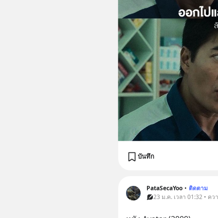
บันทึก
PataSecaYoo
•
ติดตาม
23 ม.ค. เวลา 01:32 • คว