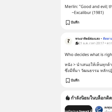
Merlin: "Good and evil; t
       ~Excalibur (1981)
บันทึก
พระอาทิตย์ส่องแสง
•
ติดตา
21 ม.ค. เวลา 20:17 • คว
Who decides what is rig
หนัง > นำเสนอให้เห็นทุกด
ซึ่งมีที่มา วัฒนธรรม หลักปฏ
บันทึก
กำลังนิยมในบล็อกดิต
ลงทุ
เมื่อว