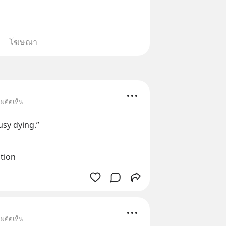
โฆษณา
ามคิดเห็น
usy dying.”
tion
ามคิดเห็น