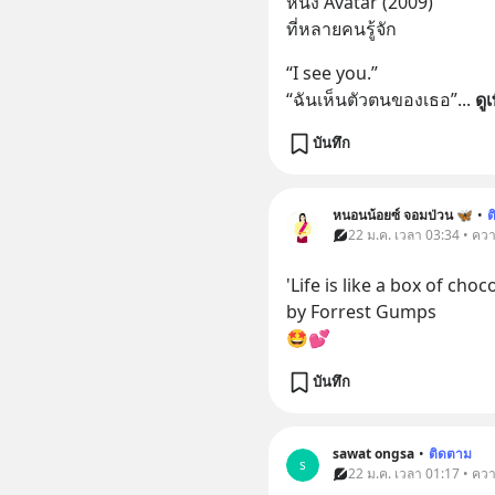
หนัง Avatar (2009)
ที่หลายคนรู้จัก
“I see you.”
“ฉันเห็นตัวตนของเธอ”
... 
ดูเ
บันทึก
หนอนน้อยซ์ จอมป่วน 🦋
•
ต
22 ม.ค. เวลา 03:34 • คว
'Life is like a box of choc
by Forrest Gumps
🤩💕
บันทึก
sawat ongsa
•
ติดตาม
s
22 ม.ค. เวลา 01:17 • คว