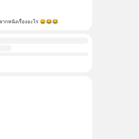
าจากหนังเรื่องอะไร 😄😂😂