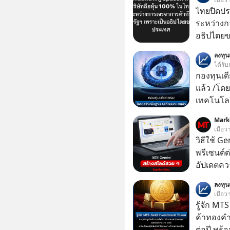
ไทยปิดประ
ระหว่างก
อธิปไตย
ประกาศจุ
ลงทุ
สหรัฐฯ ตั
ได้รับ
100% โดย
กองทุนเด
ค้ากับรัฐ
แล้ว /โดย
ด้านอธิ
เทคโนโลย
เคลื่อนห
Mark
ชีวิตของผ
เมื่อ
วิธีใช้ G
พรีเซนต์ต่
อัปเดตคว
สามารถใช
ลงทุ
สวย ๆ ได้
เมื่อ
ไป
รู้จัก M
ค้าทองคำ
ต่อปี พร