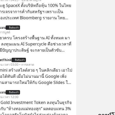
ตู SpaceX ตั้งบริษัทถือหุ้น 100% ในไทย
ารเจรจาการค้ากับสหรัฐฯ เพราะเป็น
ของประเทศ Bloomberg รายงาน ไทย
ดยืนชัดเจนว่า จะไม่อนุญาตให้บริษัท
นแมน
ยืนยันแล้ว
้งบริษัทโทรคมนาคมดาวเทียมที่ถือหุ้น
การบูสต์
ชาวต่างชาติ ในระหว่างการเจรจาการ
ียวครบ โครงสร้างพื้นฐาน AI ทั้งหมด มา
บาลสหรัฐ โดยให้เหตุผลว่าเป็นประเด็น
 ลงทุนแมน AI Supercycle คือช่วงเวลาที่
ปไตยของประเทศ
ีปัญญาประดิษฐ์ จะกลายเป็นตัวขับ
ลัก ของการเติบโตทางเศรษฐกิจ และวิถี
etThink
ยืนยันแล้ว
ู้คนอย่างยาวนานต่อจากนี้
วาน เวลา 03:00 • การตลาด
emini สร้างสไลด์สวย ๆ ในคลิกเดียว เอาไป
อได้ทันที เมื่อไม่นานมานี้ Google เพิ่ง
ามสามารถใหม่ให้กับ Google Slides ให้
้ Gemini ช่วยสร้างสไลด์นำเสนอแบบ
นแมน
ยืนยันแล้ว
ในคลิกเดียว ไม่ต้องเสียเวลาทำเองอีกต่อ
วาน เวลา 12:30
TS Gold Investment Token ลงทุนในธุรกิจ
กับ “ห้างทองแม่ทองสุก” ผลตอบแทน 3%
้อมโอกาสรับโบนัสกำไรส่วนต่างถ้าราคา