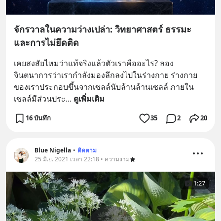
จักรวาลในความว่างเปล่า: วิทยาศาสตร์ ธรรมะ
และการไม่ยึดติด
เคยสงสัยไหมว่าแท้จริงแล้วตัวเราคืออะไร? ลอง
จินตนาการว่าเรากำลังมองลึกลงไปในร่างกาย ร่างกาย
ของเราประกอบขึ้นจากเซลล์นับล้านล้านเซลล์ ภายใน
เซลล์มีส่วนประ
... 
ดูเพิ่มเติม
16 บันทึก
35
2
20
Blue Nigella
•
ติดตาม
25 มิ.ย. 2021 เวลา 22:18 • ความงาม
1:27