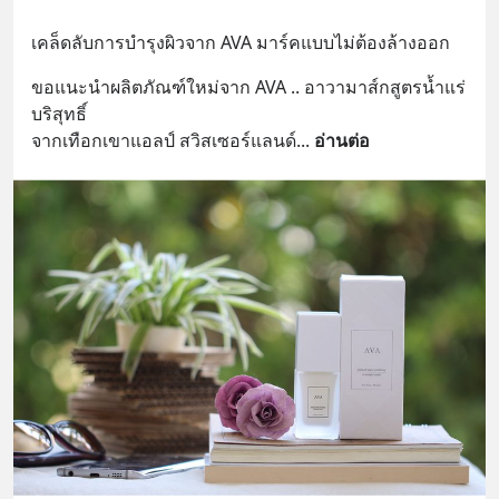
เคล็ดลับการบำรุงผิวจาก AVA มาร์คแบบไม่ต้องล้างออก
ขอแนะนำผลิตภัณฑ์ใหม่จาก AVA .. อาวามาส์กสูตรน้ำแร่
บริสุทธิ์ 
จากเทือกเขาแอลป์ สวิสเซอร์แลนด์
... 
อ่านต่อ