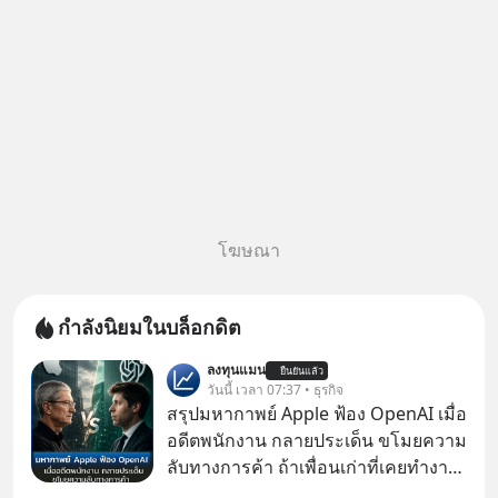
โฆษณา
กำลังนิยมในบล็อกดิต
ลงทุนแมน
ยืนยันแล้ว
วันนี้ เวลา 07:37 • ธุรกิจ
สรุปมหากาพย์ Apple ฟ้อง OpenAI เมื่อ
อดีตพนักงาน กลายประเด็น ขโมยความ
ลับทางการค้า ถ้าเพื่อนเก่าที่เคยทำงาน
ด้วยกัน ทักมาขอให้เราช่วยหาไฟล์งาน