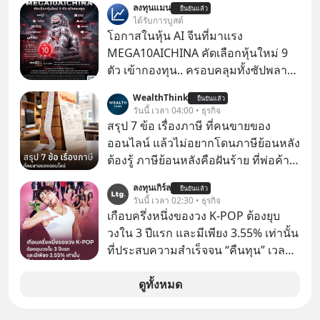
ลงทุนแมน
ยืนยันแล้ว
เก่าที่เขาเคยทำไว้ ตอนยังอยู่บริษัท
ได้รับการบูสต์
เดียวกัน
โอกาสในหุ้น AI จีนที่มาแรง
MEGA10AICHINA คัดเลือกหุ้นใหม่ 9
ตัว เข้ากองทุน.. ครอบคลุมทั้งซัปพลาย
เชน AI จีน พิเศษ ช่วง 3 - 19 ส.ค. 69 มี
WealthThink
ยืนยันแล้ว
โปรโมชัน ลด 50% ค่าธรรมเนียมซื้อ |
วันนี้ เวลา 04:00 • ธุรกิจ
ยอด 2 ล้านบาทขึ้นไป ฟรีค่าธรรมเนียม
สรุป 7 ข้อ เรื่องภาษี ที่คนขายของ
ซื้อ
ออนไลน์ แล้วไม่อยากโดนภาษีย้อนหลัง
ต้องรู้ ภาษีย้อนหลังคือฝันร้าย ที่พ่อค้า
แม่ค้าคนไหนก็คงไม่อยากพบเจอ
ลงทุนเกิร์ล
ยืนยันแล้ว
วันนี้ เวลา 02:30 • ธุรกิจ
เกือบครึ่งหนึ่งของวง K-POP ต้องยุบ
วงใน 3 ปีแรก และมีเพียง 3.55% เท่านั้น
ที่ประสบความสำเร็จจน “คืนทุน” เวลา
มองเข้าไปในวงการ K-POP เรามักจะ
เห็นภาพความสำเร็จที่หรูหรา คอนเสิร์ต
ดูทั้งหมด
สเกลใหญ่ระดับสเตเดียม และยอดขา
ยอัลบัมถล่มทลายจากวงตัวท็อปอย่าง