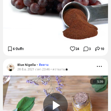
6 บันทึก
24
3
10
Blue Nigella
•
ติดตาม
28 มิ.ย. 2021 เวลา 23:46 • ความงาม
5:39