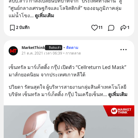
สปป.ลาว กำลังเปลี่ยนบทบาทจาก “ประเทศทางผ่าน” สู่ 
“ศูนย์กลางเศรษฐกิจและโลจิสติกส์” ของอนุภูมิภาคลุ่ม
แม่น้ำโขง
... 
ดูเพิ่มเติม
2 บันทึก
11
1
MarketThink
•
ติดตาม
ยืนยันแล้ว
21 ต.ค. 2021 เวลา 06:39 • การตลาด
เซ็นทรัล มาร์เก็ตติ้ง กรุ๊ป เปิดตัว “Cellreturn Led Mask” 
มาส์กยอดนิยม จากประเทศเกาหลีใต้
ปวิยดา รัตนสุดใจ ผู้บริหารสายงานกลุ่มสินค้าเทคโนโลยี 
บริษัท เซ็นทรัล มาร์เก็ตติ้ง กรุ๊ป ในเครือเซ็นท
... 
ดูเพิ่มเติม