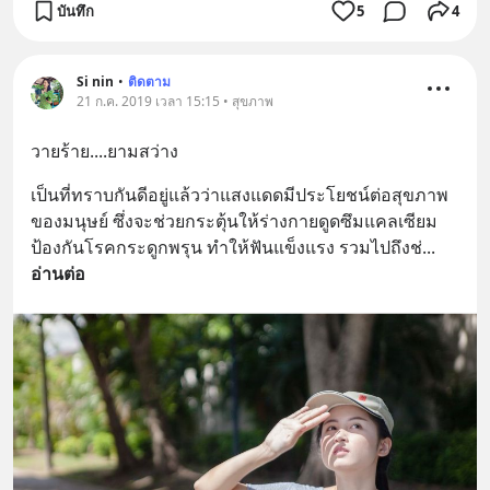
บันทึก
5
4
Si nin
•
ติดตาม
21 ก.ค. 2019 เวลา 15:15 • สุขภาพ
วายร้าย....ยามสว่าง
เป็นที่ทราบกันดีอยู่แล้วว่าแสงแดดมีประโยชน์ต่อสุขภาพ
ของมนุษย์ ซึ่งจะช่วยกระตุ้นให้ร่างกายดูดซึมแคลเซียม
ป้องกันโรคกระดูกพรุน ทำให้ฟันแข็งแรง รวมไปถึงช่
... 
อ่านต่อ