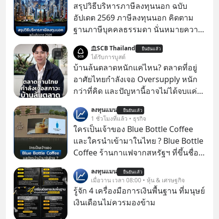
สรุปวิธีบริหารภาษีลงทุนนอก ฉบับ
อัปเดต 2569 ภาษีลงทุนนอก คิดตาม
ฐานภาษีบุคคลธรรมดา นั่นหมายความ
ว่าถ้าเรามีกำไร 100,000 บาท
SCB Thailand
ยืนยันแล้ว
ได้รับการบูสต์
บ้านล้นตลาดหนักแค่ไหน? ตลาดที่อยู่
อาศัยไทยกำลังเจอ Oversupply หนัก
กว่าที่คิด และปัญหานี้อาจไม่ได้จบแค่
เรื่องเศรษฐกิจ #SCBEIC #อสังหา #บ้าน
ลงทุนแมน
ยืนยันแล้ว
ล้นตลาด #เศรษฐกิจไทย #EICAround
1 ชั่วโมงที่แล้ว • ธุรกิจ
#SCBThailand สามารถดูคลิปที่
ใครเป็นเจ้าของ Blue Bottle Coffee
youtube ประกอบได้ที่ link :
และใครนำเข้ามาในไทย ? Blue Bottle
https://youtube.com/shorts/-
Coffee ร้านกาแฟจากสหรัฐฯ ที่ขึ้นชื่อ
xU9gYcfVJk?feature=share
เรื่องความพิถีพิถัน กำลังจะเปิดสาขา
ลงทุนแมน
ยืนยันแล้ว
แรกในประเทศไทย ที่ Central Park
เมื่อวาน เวลา 08:00 • หุ้น & เศรษฐกิจ
รู้จัก 4 เครื่องมือการเงินพื้นฐาน ที่มนุษย์
เงินเดือนไม่ควรมองข้าม