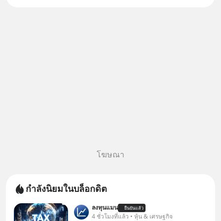
เวลาที่เทคโนโลยีปัญญาประดิษฐ์
จะกลายเป็นตัวขับเคลื่อนหลัก ของ
การเติบโตทางเศรษฐกิจ และวิถี
ชีวิตของผู้คนอย่างยาวนานต่
โฆษณา
กำลังนิยมในบล็อกดิต
ลงทุนแมน
ยืนยันแล้ว
4 ชั่วโมงที่แล้ว • หุ้น & เศรษฐกิจ