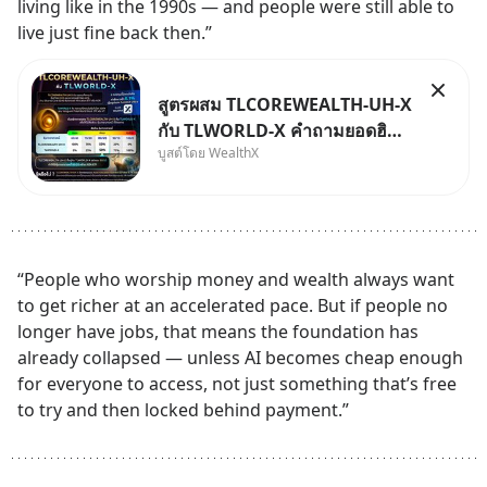
living like in the 1990s — and people were still able to 
live just fine back then.”
สูตรผสม TLCOREWEALTH-UH-X
กับ TLWORLD-X คำถามยอดฮิตที่
บูสต์โดย WealthX
คนใช้ WealthX ถามเข้ามา
“People who worship money and wealth always want 
to get richer at an accelerated pace. But if people no 
longer have jobs, that means the foundation has 
already collapsed — unless AI becomes cheap enough 
for everyone to access, not just something that’s free 
to try and then locked behind payment.”