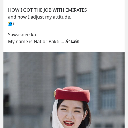
HOW I GOT THE JOB WITH EMIRATES 
and how I adjust my attitude.
1
Sawasdee ka. 
My name is Nat or Pakti.
... 
อ่านต่อ