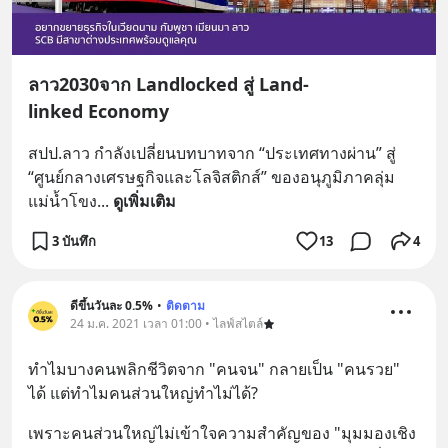
ลาว2030จาก Landlocked สู่ Land-
linked Economy
สปป.ลาว กำลังเปลี่ยนบทบาทจาก “ประเทศทางผ่าน” สู่ 
“ศูนย์กลางเศรษฐกิจและโลจิสติกส์” ของอนุภูมิภาคลุ่ม
แม่น้ำโขง
... 
ดูเพิ่มเติม
3 บันทึก
13
4
ดีขึ้นวันละ 0.5%
•
ติดตาม
24 ม.ค. 2021 เวลา 01:00 • ไลฟ์สไตล์
ทำไมบางคนพลิกชีวิตจาก "คนจน" กลายเป็น "คนรวย" 
ได้ แต่ทำไมคนส่วนใหญ่ทำไม่ได้?
เพราะคนส่วนใหญ่ไม่เข้าใจความสำคัญของ "มุมมองเชิง