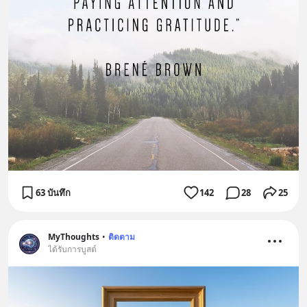
63 บันทึก
142
28
25
MyThoughts
•
ติดตาม
ได้รับการบูสต์