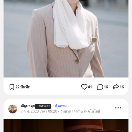
22 บันทึก
41
16
16
ณัฐมาคุย
•
ติดตาม
ยืนยันแล้ว
7 ก.พ. 2023 เวลา 09:20 • วิทยาศาสตร์ & เทคโนโลยี