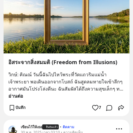
อิสระจากสิ่งสมมติ (Freedom from Illusions)
วิกษ์: คิณณ์ วันนี้ฉันไปไหว้พระที่วัดแถวริมแม่น้ำ
เจ้าพระยา พอเดินออกจากโบสถ์ ฉันสูดลมหายใจเข้าลึกๆ 
อากาศมันโปร่งโล่งดีนะ ฉันสัมผัสได้ถึงความสุขเล็กๆ ท
... 
อ่านต่อ
บันทึก
7
เขียนไว้ให้เธอ
•
ติดตาม
ยืนยันแล้ว
30 พ.ค. 2025 เวลา 03:10 • ความคิดเห็น