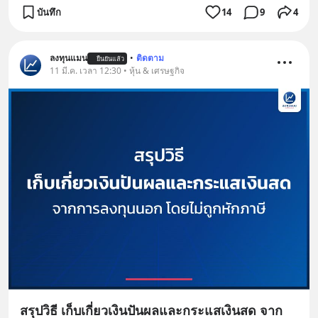
บันทึก
14
9
4
ลงทุนแมน
•
ติดตาม
ยืนยันแล้ว
11 มี.ค. เวลา 12:30 • หุ้น & เศรษฐกิจ
สรุปวิธี เก็บเกี่ยวเงินปันผลและกระแสเงินสด จาก