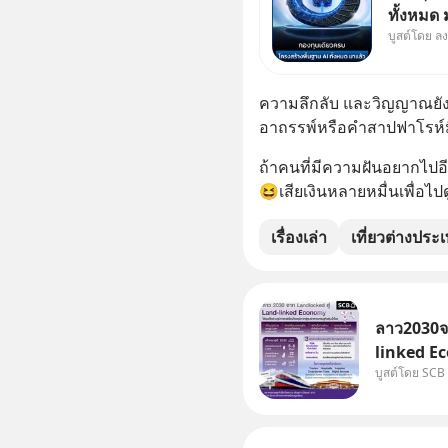
ทั้งหมด
บูสต์โดย ล
Supercy
ปัญญาประ
หลัก ขอ
ความลึกลับ และวิญญาณยังด
ชีวิตของ
อาถรรพ์หรือคำสาปฟาโรห์มีอ
ถ้าคนที่มีความฝันอยากไปอี
😆เสียเงินหลายหมื่นเพื่อไ
เรื่องเล่า
เที่ยวต่างประ
ลาว2030จา
linked Ec
บูสต์โดย SCB
บทบาทจาก 
เศรษฐกิจแ
แม่น้ำโขง