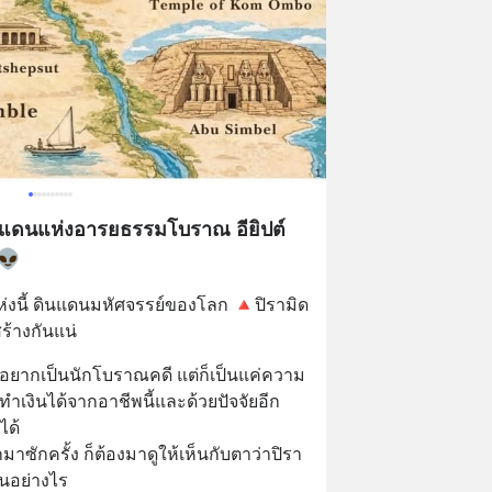
นแดนแห่งอารยธรรมโบราณ อียิปต์
👽
ห่งนี้ ดินแดนมหัศจรรย์ของโลก 🔺ปิรามิด
้างกันแน่
ว่าอยากเป็นนักโบราณคดี แต่ก็เป็นแค่ความ
ำเงินได้จากอาชีพนี้และด้วยปัจจัยอีก
ได้
มาซักครั้ง ก็ต้องมาดูให้เห็นกับตาว่าปิรา
็นอย่างไร