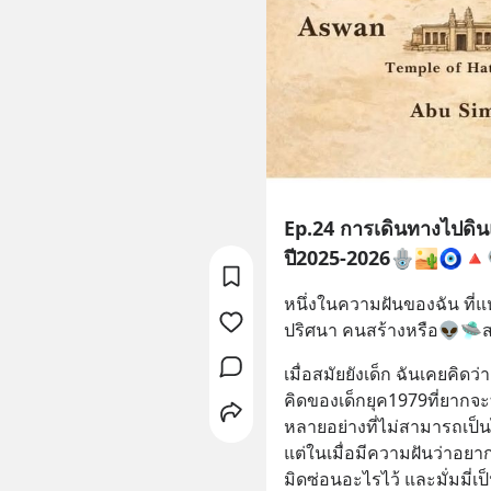
Ep.24 การเดินทางไปดิ
ปี2025-2026🪬🏜️🧿🔺
หนึ่งในความฝันของฉัน ที่แ
ปริศนา คนสร้างหรือ👽🛸สร
เมื่อสมัยยังเด็ก ฉันเคยคิด
คิดของเด็กยุค1979ที่ยากจะท
หลายอย่างที่ไม่สามารถเป็น
แต่ในเมื่อมีความฝันว่าอยาก
มิดซ่อนอะไรไว้ และมั่มมี่เป