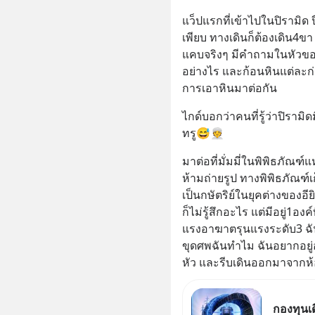
แว็ปแรกที่เข้าไปในปิรามิด 
เพียบ ทางเดินก็ต้องเดิน4ข
แคบจริงๆ มีคำถามในหัวของฉ
อย่างไร และก้อนหินแต่ละ
การเอาหินมาต่อกัน
ไกด์บอกว่าคนที่รู้ว่าปิรามิด
ทรู😅👳
มาต่อที่มั่มมี่ในพิพิธภัณฑ์แ
ห้ามถ่ายรูป ทางพิพิธภัณฑ์
เป็นกษัตริย์ในยุคต่างของอ
ก็ไม่รู้สึกอะไร แต่มีอยู่1อ
แรงอาฆาตรุนแรงระดับ3 ฉันร
ขุดศพฉันทำไม ฉันอยากอยู่อ
หัว และรีบเดินออกมาจากห้
กองทุนเ