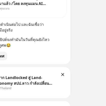
 มาแล้ว /โดย ลงทุนแมน AI
งทุนแมน
cle คือช่วงเวลาที่เทคโนโลยี
ดิษฐ์ จะกลายเป็นตัวขับเคลื่อน
งการเติบโตทางเศรษฐกิจ และวิถี
ำเนินต่อไป และฉันเชื่อว่า
ผู้คนอย่างยาวนานต่
ยู่จริง
ยิปต์จงทำมันในวันที่คุณยังไหว
ปดูศพ😂
เทศ
ก Landlocked สู่ Land-
onomy สปป.ลาว กำลังเปลี่ยน
 Thailand
“ประเทศทางผ่าน” สู่ “ศูนย์กลาง
ละโลจิสติกส์” ของอนุภูมิภาคลุ่ม