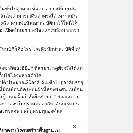
ปืนขึ้นไปสูงมาก ที่แคบ อากาศน้อย ฝุ่น
า ฉันไม่สามารถเดินตัวตรงได้ เพราะมัน
ัน คนสมัยนั้นเอาสมบัติมาไว้ในนี้ได้
ก่อนปิดสนิทมากเหมือนแกะสลักมากกว่า
มีสมบัติก็คือโจร โจรคือนักล่าสมบัติที่แท้
ห่งชาติของอียิปต์ ที่สามารถดูตัวจริงได้แต่
เก็บใส่โลงพลาสติกใส
ียิปต์ ประมาณ20องค์ ฉันเข้าไปดูองค์แรกๆ
งค์ที่มีเหมือนอัคระบนผ้าที่ห่อพระศพ เหมือน
ู้ว่าศพนั้นกำลังสื่อสารว่า" พวกแก....มา
ย่างสงบในปิรามิดของฉัน"ฉันก็เริ่มมึน
องพระศพ แต่ก็ดูครบทุกองค์นะ
ดียวครบ โครงสร้างพื้นฐาน AI