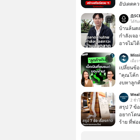
อัปเดตคว
สามารถใช
SC
สวย ๆ ได้
ได้รับ
ไป
บ้านล้นต
กำลังเจอ 
อาจไม่ได้จบแค่
#บ้านล้น
Miss
#SCBThailand สามารถดูคลิปท
เมื่อ
ได้ที่ link : https://youtube.com/short
เปลี่ยนข้
xU9gYcfV
"คุณโค้ก
งบหาลูกค้
กลุ่มที่มี
Weal
หายไปโดยไม่รู้ตัว ใน M
2 ชั่ว
นี้ เราจะ
สรุป 7 ข้
Founder,
อยากโดนภา
และ CRM ม
ร้าย ที่
เป็นสินทร
เปลี่ยนข้