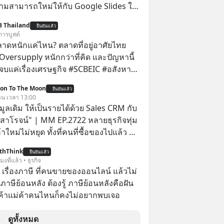
ามสามารถใหม่ให้กับ Google Slides ให้
้ Gemini ช่วยสร้างสไลด์นำเสนอแบบ
B Thailand
ยืนยันแล้ว
ในคลิกเดียว ไม่ต้องเสียเวลาทำเองอีกต่อ
การบูสต์
ลาดหนักแค่ไหน? ตลาดที่อยู่อาศัยไทย
Oversupply หนักกว่าที่คิด และปัญหานี้
เรื่องเศรษฐกิจ #SCBEIC #อสังหา
ตลาด #เศรษฐกิจไทย #EICAround
ion To The Moon
ยืนยันแล้ว
ี่ youtube ประกอบ
วาน เวลา 13:00
s/-
อมูลเดิม ให้เป็นรายได้ด้วย Sales CRM กับ
Jk?feature=share
 สาโรจน์" | MM EP.2722 หลายธุรกิจทุ่ม
าใหม่ไม่หยุด ทั้งที่คนที่ซื้อของไปแล้ว คือ
โอกาสซื้อซ้ำสูงที่สุด แต่กลับปล่อยให้เงียบ
thThink
ยืนยันแล้ว
ission To The Moon EP
โมงที่แล้ว • ธุรกิจ
มาคุยกับคุณโค้ก สาโรจน์ อธิวิทวัส CEO &
อ เรื่องภาษี ที่คนขายของออนไลน์ แล้วไม่
 Wisible ผู้มีประสบการณ์ด้านงานขาย
ษีย้อนหลัง ต้องรู้ ภาษีย้อนหลังคือฝัน
ากกว่า 20 ปี ว่าทำไม "ลูกค้าเดิม" ถึง
พ่อค้าแม่ค้าคนไหนก็คงไม่อยากพบเจอ
ัพย์ที่ธุรกิจมองข้ามมากที่สุด และจะ
อมูลที่กระจัดกระจายให้กลายเป็นรายได้ที่
ดูทั้งหมด