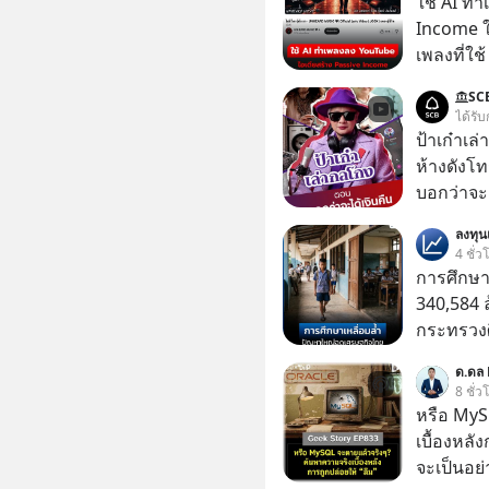
ใช้ AI ท
Income ใน
เพลงที่ใช้
ใครรู้ตัว
SC
ตอนนี้มีย
ได้รับ
ป้าเก๋าเล
ห้างดังโท
บอกว่าจะค
เรื่องจ้อจี้ หาคำตอบได้ที่ “ป้าเก๋าเล่ากลโกง” EP4
ลงทุ
ตอน “เขาบอกว่า
4 ชั่ว
#แก้เกมกล
การศึกษา
#เตือนภั
340,584 
กระทรวงศ
รายจ่ายปร
ด.ดล 
จากกระท
8 ชั่ว
หรือ MyS
เบื้องหลั
จะเป็นอย่า