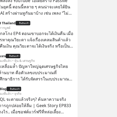
ำเพลงลง YouTube ไอเดียสร้าง Passive
ยุคนี้ ตอนนี้หลาย ๆ คนน่าจะเคยได้ยิน
 AI สร้างผ่านหูกันมาบ้าง เช่น เพลง “ไม่มี
เรา” จากช่องชื่อว่า UNHEARD MUSIC ที่
B Thailand
ยืนยันแล้ว
อดรับชมกว่า 26 ล้านครั้งแล้ว
การบูสต์
่ากลโกง EP4 ตอนเขาบอกจะได้เงินคืน เมื่อ
รหาคุณวิยะดา แจ้งเรื่องเคลมสินค้าแล้ว
ืนเงิน คุณวิยะดาจะได้เงินจริง หรือเป็น
นแมน
ยืนยันแล้ว
จะได้เงินคืน” #ป้าเก๋าเล่ากลโกง
โมงที่แล้ว • หุ้น & เศรษฐกิจ
โกง #อยู่อย่างยั่งยืน #Cybersecurity
เหลื่อมล้ำ ปัญหาใหญ่ฉุดเศรษฐกิจไทย
ยออนไลน์
ล้านบาท คือตัวเลขงบประมาณที่
ึกษาธิการ ได้รับจัดสรรในงบประมาณ
ะจำปี 2568 ซึ่งมากที่สุดเป็นอันดับ 2 รอง
Blog
ยืนยันแล้ว
รวงการคลัง
โมงที่แล้ว • ธุรกิจ
QL จะตายแล้วจริงๆ? ค้นหาความจริง
งการถูกปล่อยให้ลืม | Geek Story EP833
งไร.. เมื่อซอฟต์แวร์ฟรีที่หล่อเลี้ยง