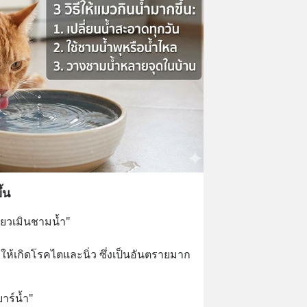
้น
ียวเมินชามน้ำ" 
ทำให้เกิดโรคไตและนิ่ว ซึ่งเป็นอันตรายมาก
บาร์น้ำ" 