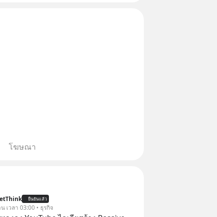
โฆษณา
etThink
ยืนยันแล้ว
าน เวลา 03:00 • ธุรกิจ