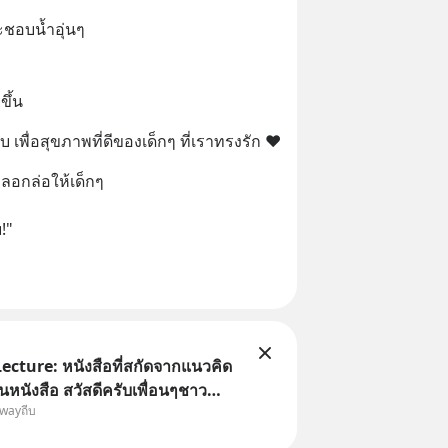
CH™ บนแอป
จะชอบน้ำอุ่นๆ 
ึ้น
 เพื่อสุขภาพที่ดีของเด็กๆ ที่เราทรงรัก ❤️
อกล่อให้เด็กๆ 
!"
Lecture: หนังสือที่สกัดจากแนวคิด
นังสือ สวัสดีครับเพื่อนๆชาว
owayถีบ
eb วันหยุดสบายๆ วันนี้แอดเพิ่ง
งสือที่น่าสนใจจบแล้วเกิดคำถามว่า