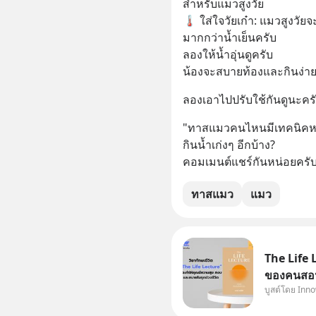
สำหรับแมวสูงวัย
PICKTE
🌡️ ใส่ใจวัยเก๋า: แมวสูงวัย
มากกว่าน้ำเย็นครับ 
ลองให้น้ำอุ่นดูครับ 
น้องจะสบายท้องและกินง่ายข
ลองเอาไปปรับใช้กันดูนะครับ
"ทาสแมวคนไหนมีเทคนิคหล
กินน้ำเก่งๆ อีกบ้าง? 
คอมเมนต์แชร์กันหน่อยครับ
ทาสแมว
แมว
The Life 
ของคนสอนห
บูสต์โดย Inn
InnowayTe
จะอ่านหนั