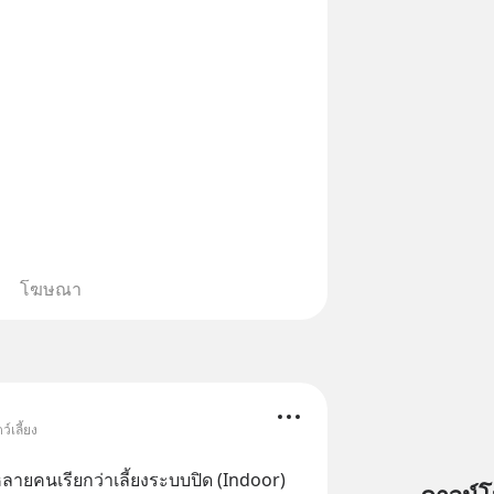
www.tharadhol.com/geek-story-
ysql-really-dying/ ติดตามสาระดี ๆ
วันผ่าน Line OA ด.ดล Blog คลิกเลย -->
lin.ee/aMEkyNA
============== 📣 สนับสนุนโดย
ากแนะนำผลิตภัณฑ์เสริมอาหาร Diip
บรรเทาความเครียด ลดความวิตกกังวล
่อนคลาย ซึ่งช่วยให้การนอนหลับมี
้น 📍 สนใจสั่งซื้อสินค้า Diip
INE : @diipgeek 🔗 หรือกดลิงก์
โฆษณา
in.ee/U91Fzyz
์เลี้ยง
ลายคนเรียกว่าเลี้ยงระบบปิด (Indoor) 