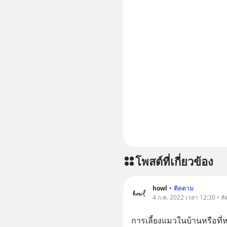
https://
ep833-or-is-m
อัพเดททุก
https://
===========
📣 ========================= เครียด หลับ
ยาก ผมอย
CBD ช่วย
เพิ่มการผ
ประสิทธิภาพมากยิ่งขึ
CBD 💬 L
https://l
โพสต์ที่เกี่ยวข้อง
howl
•
ติดตาม
4 ก.พ. 2022 เวลา 12:30 • สัตว
การเลี้ยงแมวในบ้านหรือที่ห