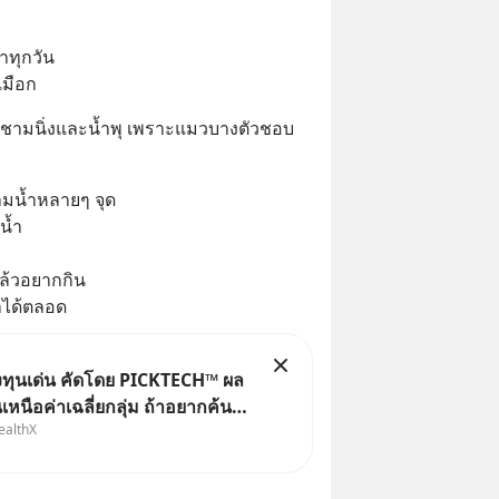
ำทุกวัน 
เมือก
ทั้งชามนิ่งและน้ำพุ เพราะแมวบางตัวชอบ
มน้ำหลายๆ จุด 
น้ำ 
แล้วอยากกิน 
ำได้ตลอด
งทุนเด่น คัดโดย PICKTECH™ ผล
หนือค่าเฉลี่ยกลุ่ม ถ้าอยากค้นหา
ealthX
ี่ทำผลตอบแทนได้เหนือกว่าค่า
ข้อมูล
าะห์เองให้เสียเวลา แค่ใช้