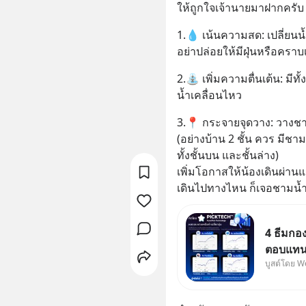
ให้ถูกใจเจ้านายมาฝากครับ
1.💧 เน้นความสด: เปลี่ยนน้
อย่าปล่อยให้มีฝุ่นหรือคราบ
2.⛲️ เพิ่มความตื่นเต้น: มี
น้ำเคลื่อนไหว
3.📍 กระจายจุดวาง: วางชา
(อย่างบ้าน 2 ชั้น ควร มีชาม
ทั้งชั้นบน และชั้นล่าง) 
เพิ่มโอกาสให้น้องเดินผ่าน
เดินไปทางไหน ก็เจอชามน้
4 ธีมกอ
ตอบแทนเ
บูสต์โดย W
กองทุนท
เฉลี่ยกลุ่ม โดยที่ไม่ต้องมานั่งค้นหา
และวิเคร