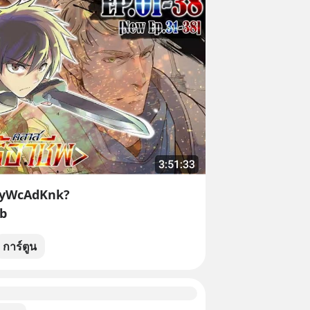
FRyWcAdKnk?
b
การ์ตูน