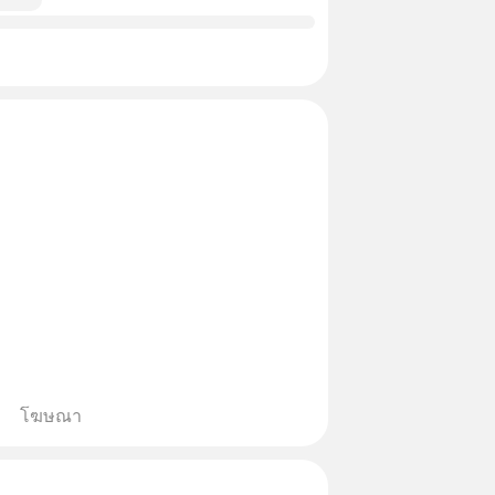
โฆษณา