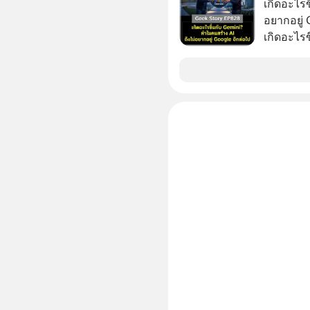
เกิดอะไรข
อยากอยู่
เกิดอะไร
อินเทอร์เ
Gemini เค
Google กล
OpenAI แ
หนักที่สัญ
วิศวกรระ
แข่ง นี่คือจุดเริ่มต้นของการร่วงหล่น หรือเป็นแค่
การยอมถอ
มาแกะรอย
ไปด้วยกัน เลือกฟังกันได้เลยนะครับ อย่าลื
Follow ต
Podcast ของผม
: https://tinyurl.com/2ue4n2f8 🎧 ฟังผ่าน
Apple Po
🎧 ฟังผ่
https://tiny