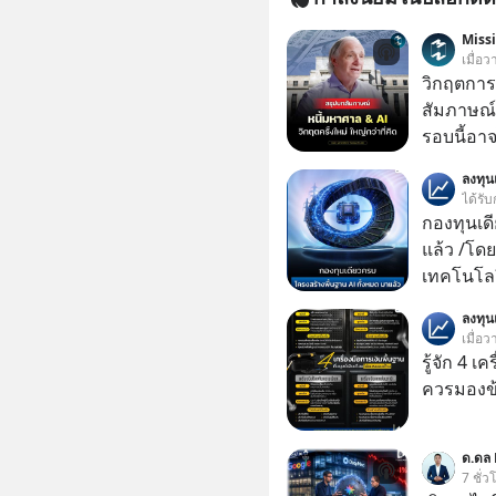
Miss
เมื่อ
วิกฤตการเ
สัมภาษณ์
รอบนี้อาจ
Dalio ชา
ลงทุ
ต่อหลายค
ได้รับ
ลูกใหม่ที่
กองทุนเด
มหาศาล" ผ
แล้ว /โดย
กำลังแห่ไล่ร
เทคโนโลย
ประวัติศ
เคลื่อนห
ลงทุ
กำลังจะเ
ชีวิตของผ
เมื่อว
รับมืออย่
รู้จัก 4 เ
เจาะลึกบ
ควรมองข
กันได้ใน EP. นี้ #RayDalio #สรุ
การลงทุ
#Missio
ด.ดล 
7 ชั่ว