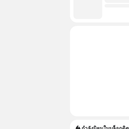
กำลังนิยมในบล็อกดิต