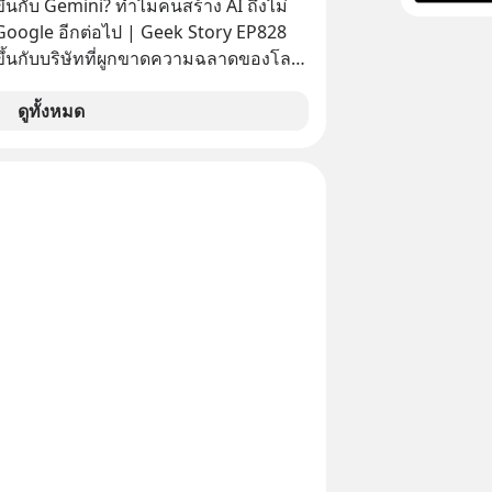
ึ้นกับ Gemini? ทำไมคนสร้าง AI ถึงไม่
 Google อีกต่อไป | Geek Story EP828
ขึ้นกับบริษัทที่ผูกขาดความฉลาดของโลก
น็ตมาตลอด? ย้อนไปแค่ 5 เดือนก่อน
ยสอบได้ที่ 1 ของวงการ AI แต่วันนี้
ดูทั้งหมด
ับร่วงดิ่งไปอยู่อันดับ 11 ปล่อยให้
ละ Anthropic แซงหน้า โมเดลอาวุธ
ญาไว้ก็เลื่อนแล้วเลื่อนอีก ซ้ำร้ายทีม
ดับหัวกะทิยังแห่ตบเท้าลาออกไปซบไหล่คู่
ยเพื่อกระโดดให้ไกลกว่าเดิม EP เราจะ
การพลาดท่าครั้งใหญ่ที่สุดของ Google
มกด
ิดตาม PodCast ช่อง Geek Forever’s
กันด้วยนะครับ 🎧 ฟังผ่าน Spotify
dcast : https://tinyurl.com/5yxek2yz
าน Podbean :
url.com/jy6bj99b 🎧 ฟังผ่าน