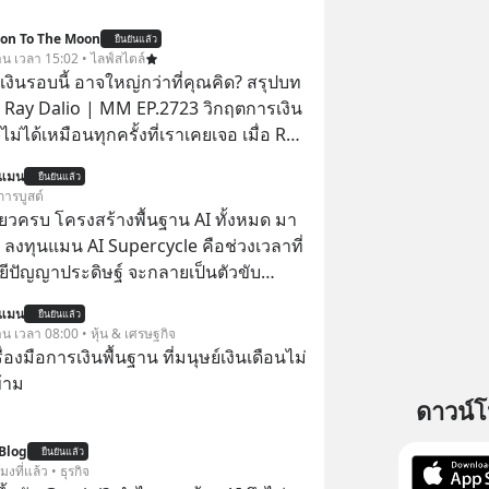
ion To The Moon
ยืนยันแล้ว
วาน เวลา 15:02 • ไลฟ์สไตล์
งินรอบนี้ อาจใหญ่กว่าที่คุณคิด? สรุปบท
 Ray Dalio | MM EP.2723 วิกฤตการเงิน
ไม่ได้เหมือนทุกครั้งที่เราเคยเจอ เมื่อ Ray
ยผู้เคยทำนายวิกฤตเศรษฐกิจมาแล้วหลาย
นแมน
ยืนยันแล้ว
รั้ง ออกมาส่งสัญญาณเตือนระเบิดเวลา
การบูสต์
กำลังก่อตัวขึ้น จาก "ระเบิดหนี้สิน
ียวครบ โครงสร้างพื้นฐาน AI ทั้งหมด มา
สานเข้ากับ "ฟองสบู่กระแส AI" ที่ผู้คน
 ลงทุนแมน AI Supercycle คือช่วงเวลาที่
าคาอย่างบ้าคลั่ง บทเรียนจาก
ีปัญญาประดิษฐ์ จะกลายเป็นตัวขับ
าสตร์ 500 ปี บอกอะไรเรา? ระเบียบโลก
ลัก ของการเติบโตทางเศรษฐกิจ และวิถี
นแมน
ปลี่ยนมือไปในทิศทางไหน? และเราควร
ยืนยันแล้ว
ู้คนอย่างยาวนานต่อจากนี้
าน เวลา 08:00 • หุ้น & เศรษฐกิจ
างไรก่อนที่ทุกอย่างจะสายเกินไป? ร่วม
ครื่องมือการเงินพื้นฐาน ที่มนุษย์เงินเดือนไม่
ทวิเคราะห์และข้อคิดการเงินฉบับ Dalio
้าม
ปบทเรียน #การเงิน
ดาวน์
น #MissionToTheMoon
nToTheMoonPodcast
Blog
ยืนยันแล้ว
โมงที่แล้ว • ธุรกิจ