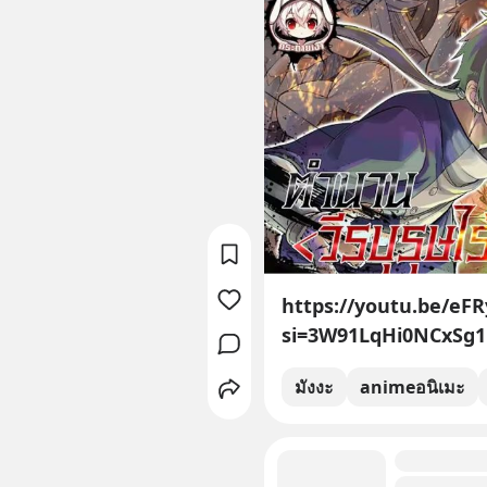
https://youtu.be/e
si=3W91LqHi0NCxSg1
มังงะ
animeอนิเมะ