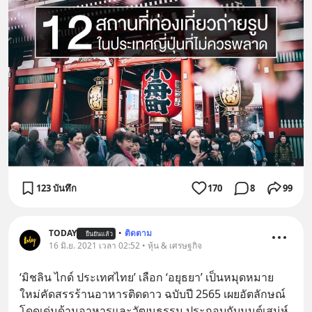
123 บันทึก
170
8
99
TODAY
•
ติดตาม
ยืนยันแล้ว
16 มิ.ย. 2021 เวลา 02:52 • หุ้น & เศรษฐกิจ
‘มิชลิน ไกด์ ประเทศไทย’ เลือก ‘อยุธยา’ เป็นหมุดหมาย
ใหม่คัดสรรร้านอาหารติดดาว ฉบับปี 2565 เผยอัตลักษณ์
โดดเด่นด้านอาหารและวัฒนธรรม ประกอบกับมนต์เสน่ห์