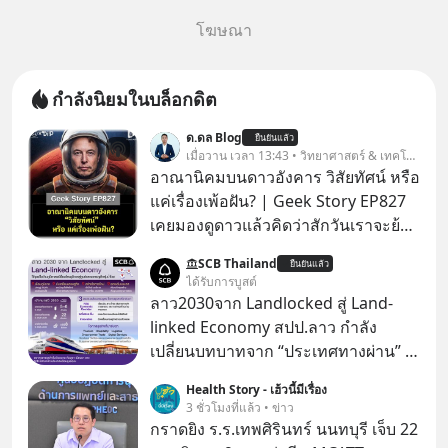
โฆษณา
กำลังนิยมในบล็อกดิต
ด.ดล Blog
ยืนยันแล้ว
เมื่อวาน เวลา 13:43 • วิทยาศาสตร์ & เทคโนโลยี
อาณานิคมบนดาวอังคาร วิสัยทัศน์ หรือ
แค่เรื่องเพ้อฝัน? | Geek Story EP827
เคยมองดูดาวแล้วคิดว่าสักวันเราจะย้าย
ไปอยู่บนดาวอังคารตามที่ Elon Musk
SCB Thailand
ยืนยันแล้ว
หรือ Jeff Bezos บอกไว้หรือเปล่า ภาพ
ได้รับการบูสต์
ฝันที่มหาเศรษฐีซิลิคอนแวลลีย์วาดไว้ว่า
ลาว2030จาก Landlocked สู่ Land-
มนุษย์นับล้านจะไปสร้างอาณานิคม
linked Economy สปป.ลาว กำลัง
ใหม่ ล้อมรอบด้วยเทคโนโลยีสุดล้ำ อาจ
เปลี่ยนบทบาทจาก “ประเทศทางผ่าน” สู่
จะฟังดูน่าตื่นเต้น แต่ความจริงที่ถูกซ่อน
“ศูนย์กลางเศรษฐกิจและโลจิสติกส์”
Health Story - เฮ้วนี้มีเรื่อง
ไว้ใต้พรมคือ ดาวอังคารเป็นเพียงนรกที่
ของอนุภูมิภาคลุ่มแม่น้ำโขง
3 ชั่วโมงที่แล้ว • ข่าว
เต็มไปด้วยรังสีมรณะและฝุ่นพิษ แล้ว
กราดยิง ร.ร.เทพศิรินทร์ นนทบุรี เจ็บ 22
ทำไมบรรดาผู้นำเทคโนโลยีถึงยัง