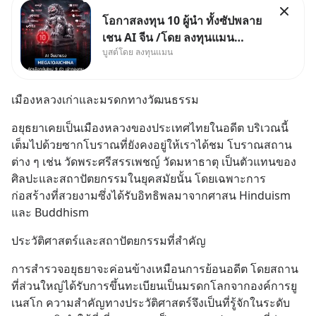
โอกาสลงทุน 10 ผู้นำ ทั้งซัปพลาย
เชน AI จีน /โดย ลงทุนแมน
บูสต์โดย ลงทุนแมน
✅ลงทุนตรง คัด 10 ผู้นำเน้น ๆ ใน
ธีม AI จีน ✅คัดเลือกหุ้นใหม่ 9 ตัว
เข้ากองทุน ✅ร่วมเป็นเจ้าของ
เมืองหลวงเก่าและมรดกทางวัฒนธรรม
ผู้นำ AI จีน ตั้งแต่โรงงานผลิตชิป
หน่วยความจำ โมเดล
อยุธยาเคยเป็นเมืองหลวงของประเทศไทยในอดีต บริเวณนี้
เต็มไปด้วยซากโบราณที่ยังคงอยู่ให้เราได้ชม โบราณสถาน
ต่าง ๆ เช่น วัดพระศรีสรรเพชญ์ วัดมหาธาตุ เป็นตัวแทนของ
ศิลปะและสถาปัตยกรรมในยุคสมัยนั้น โดยเฉพาะการ
ก่อสร้างที่สวยงามซึ่งได้รับอิทธิพลมาจากศาสน Hinduism 
และ Buddhism
ประวัติศาสตร์และสถาปัตยกรรมที่สำคัญ
การสำรวจอยุธยาจะค่อนข้างเหมือนการย้อนอดีต โดยสถาน
ที่ส่วนใหญ่ได้รับการขึ้นทะเบียนเป็นมรดกโลกจากองค์การยู
เนสโก ความสำคัญทางประวัติศาสตร์จึงเป็นที่รู้จักในระดับ