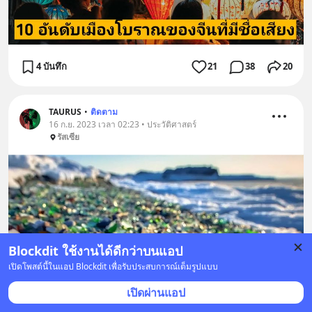
4 บันทึก
21
38
20
TAURUS
•
ติดตาม
16 ก.ย. 2023 เวลา 02:23 • ประวัติศาสตร์
รัสเซีย
Blockdit ใช้งานได้ดีกว่าบนแอป
เปิดโพสต์นี้ในแอป Blockdit เพื่อรับประสบการณ์เต็มรูปแบบ
เปิดผ่านแอป