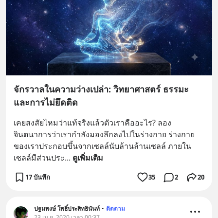
จักรวาลในความว่างเปล่า: วิทยาศาสตร์ ธรรมะ
และการไม่ยึดติด
เคยสงสัยไหมว่าแท้จริงแล้วตัวเราคืออะไร? ลอง
จินตนาการว่าเรากำลังมองลึกลงไปในร่างกาย ร่างกาย
ของเราประกอบขึ้นจากเซลล์นับล้านล้านเซลล์ ภายใน
เซลล์มีส่วนประ
... 
ดูเพิ่มเติม
17 บันทึก
35
2
20
ปฐมพงษ์ โพธิ์ประสิทธินันท์
•
ติดตาม
23 เม.ย. 2020 เวลา 00:37