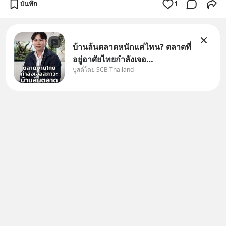
บันทึก
1
บ้านล้นตลาดหนักแค่ไหน? ตลาดที่
อยู่อาศัยไทยกำลังเจอ
บูสต์โดย SCB Thailand
Oversupply หนักกว่าที่คิด และ
ปัญหานี้อาจไม่ได้จบแค่เรื่อง
เศรษฐกิจ #SCBEIC #อสังหา
#บ้านล้นตลาด #เศรษฐกิจไทย
#EICAround #SCBThailand
สามารถดูคลิปท