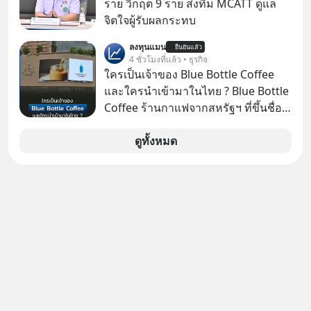
ราย วิกฤต 9 ราย ส่งทีม MCATT ดูแล
พยายามหลอกขายฝันลมๆ แล้งๆ นี้ให้
จิตใจผู้รับผลกระทบ
กับคนทั้งโลก พวกเขากำลังซ่อนความ
ลับอะไรไว้เบื้องหลังโปรเจกต์อวกาศที่
ลงทุนแมน
ยืนยันแล้ว
4 ชั่วโมงที่แล้ว • ธุรกิจ
ผลาญทรัพยากรมหาศาล วันนี้เราจะมา
ใครเป็นเจ้าของ Blue Bottle Coffee
กะเทาะเปลือกความลวงโลกนี้กัน ใครที่
และใครนำเข้ามาในไทย ? Blue Bottle
คิดว่าอนาคตของมนุษยชาติอยู่บนดาว
Coffee ร้านกาแฟจากสหรัฐฯ ที่ขึ้นชื่อ
ดวงอื่น เลือกฟังกันได้เลยนะครับ อย่า
เรื่องความพิถีพิถัน กำลังจะเปิดสาขา
ลืมกด Follow ติดตาม PodCast ช่อง
แรกในประเทศไทย ที่ Central Park
ดูทั้งหมด
Geek Forever’s Podcast ของผมกัน
ด้วยนะครับ 🎧 ฟังผ่าน Spotify :
https://tinyurl.com/3yma5h3e 🎧
ฟังผ่าน Apple Podcast :
https://apple.co/2lEqPPg 🎧 ฟังผ่าน
Podbean :
https://tinyurl.com/4kurcs6x 🎧 ฟัง
ผ่าน Youtube :
https://youtu.be/W2U60tbaMqM
The original article appeared here