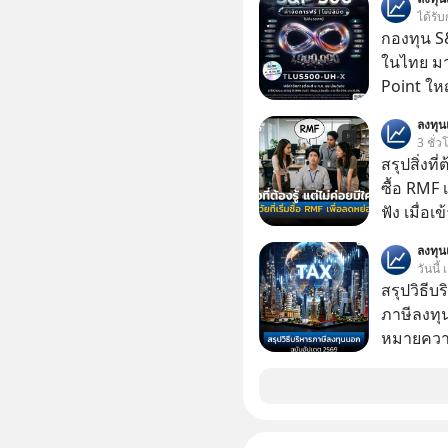
ได้รับ
กองทุน S&
ในไทย มาแ
Point ใหญ
ลงทุ
3 ชั่ว
สรุปสิ่งที่
ซื้อ RMF 
ฟัง เมื่อเ
ภาษี หลายคนมักได้รับคำแนะนำให้ลงทุนใน RMF
ลงทุ
เพราะนอก
วันนี้
โอกาสในการ
สรุปวิธี
นักที่จะลงลึก
ภาษีลงทุ
ควรดู ตรง
หมายความ
ควรรู้ข้อ