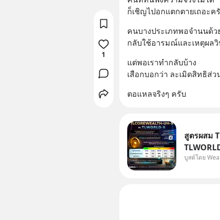
ก็เชิญไปอกแตกตายเถอะคร
คนบางประเภทพอจำนนด้วย
กลับใช้อารมณ์และเหตุผลวิบั
1
แต่พอเราทำกลับบ้าง 
เสือกบอกว่า ละเมิดสิทธิส่
ตอแหลจริงๆ ครับ
สูตรผสม 
TLWORLD-
บูสต์โดย Wea
WealthX 