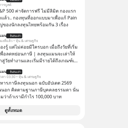
การบูสต์
P 500 ค่าจัดการฟรี ไม่มีลิมิต กองแรก
ล้ว.. กองทุนที่ออกแบบมาเพื่อแก้ Pain
่ของนักลงทุนไทยพร้อมกัน 3 เรื่อง
นแมน
ยืนยันแล้ว
โมงที่แล้ว • หุ้น & เศรษฐกิจ
ต้องรู้ แต่ไม่ค่อยมีใครบอก เมื่อถึงวัยที่เริ่ม
เพื่อลดหย่อนภาษี | ลงทุนแมนจะเล่าให้
ข้าสู่วัยทำงานและเริ่มมีรายได้ถึงเกณฑ์เสีย
นแมน
ยืนยันแล้ว
จากจะช่วยลดหย่อนภาษีได้แล้ว ยังเป็น
 เวลา 03:30 • หุ้น & เศรษฐกิจ
สร้างความมั่งคั่งระยะยาว แต่น้อยคน
บริหารภาษีลงทุนนอก ฉบับอัปเดต 2569
ว่า ถ้าลงทุนใน RMF ควรรู้ อะไรบ้าง
นนอก คิดตามฐานภาษีบุคคลธรรมดา นั่น
ไหน ทำอย่างไร ถึงจะดีกับเรา แล้วเรา
ว่าถ้าเรามีกำไร 100,000 บาท
มูลอะไรเกี่ยวกับ RMF บ้าง เพื่อให้นำไปใช้
ต่อได้จริง ๆ ลงทุนแมนจะเล่าให้ฟัง
ดูทั้งหมด