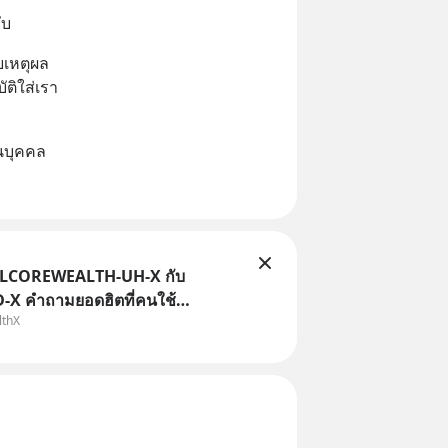
ับ
เหตุผล
ติใส่เรา
วนบุคคล
TLCOREWEALTH-UH-X กับ
X คำถามยอดฮิตที่คนใช้
lthX
ถามเข้ามา