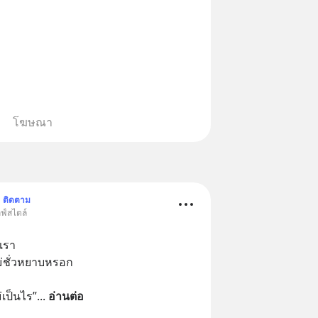
โฆษณา
ติดตาม
ลฟ์สไตล์
เรา
่ชั่วหยาบหรอก
ก
เป็นไร”
... 
อ่านต่อ