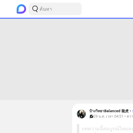
ป้างวิทยาBalanced 龍虎
•
29 ม.ค. เวลา 04:51 • คว
บทความนี้สมบูรณ์ไหมคะ