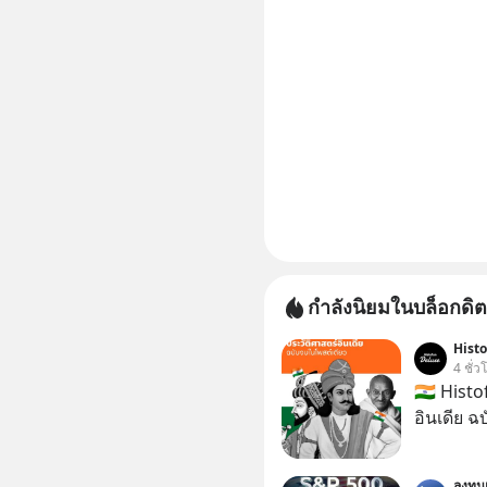
กำลังนิยมในบล็อกดิต
Hist
4 ชั่ว
🇮🇳 Hist
อินเดีย ฉ
ลงทุ