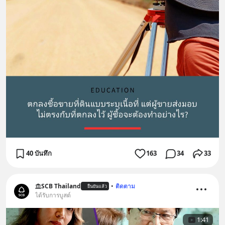
40 บันทึก
163
34
33
SCB Thailand
•
ติดตาม
ยืนยันแล้ว
ได้รับการบูสต์
1:41