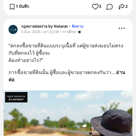
1 บันทึก
3
2
กฎหมายย่อยง่าย by Natarat
•
ติดตาม
5 มี.ค. 2020 เวลา 22:46 • การศึกษา
“ตกลงซื้อขายที่ดินแบบระบุเนื้อที่ แต่ผู้ขายส่งมอบไม่ตรง
กับที่ตกลงไว้ ผู้ซื้อจะ
ต้องทำอย่างไร?”
การซื้อขายที่ดินนั้น ผู้ซื้อและผู้ขายอาจตกลงกันว่า
... 
อ่าน
ต่อ