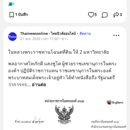
1
1 บันทึก
5
3
Thainewsonline - ไทยนิวส์ออนไลน์
•
ติดตาม
21 พ.ย. 2020 เวลา 11:00 • ข่าว
ในหลวงพระราชทานโฉนดที่ดิน ให้ 2 มหาวิทยาลัย
พลอากาศโทภักดี แสงชูโต ผู้ช่วยราชเลขานุการในพระ
องค์ฯ ปฏิบัติราชการแทน ราชเลขานุการในพระองค์
พระบาทสมเด็จพระเจ้าอยู่หัว ได้ทำหนังสือถึง รัฐมนตรี
ว่าการกร
... 
อ่านต่อ