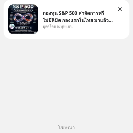
กองทุน S&P 500 ค่าจัดการฟรี
ไม่มีลิมิต กองแรกในไทย มาแล้ว..
บูสต์โดย ลงทุนแมน
กองทุนที่ออกแบบมาเพื่อแก้ Pain
Point ใหญ่ของนักลงทุนไทย
พร้อมกัน 3 เรื่อง
โฆษณา