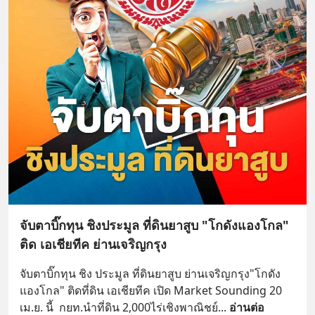
จับตาบิ๊กทุน ชิงประมูล ที่ดินยาสูบ "โกดังแองโกล"
ติด เอเชียทีค ย่านเจริญกรุง
จับตาบิ๊กทุน ชิง ประมูล ที่ดินยาสูบ ย่านเจริญกรุง"โกดัง
แองโกล" ติดที่ดิน เอเชียทีค เปิด Market Sounding 20 
เม.ย. นี้  กยท.นำที่ดิน 2,000ไร่เชิงพาณิชย์
... 
อ่านต่อ