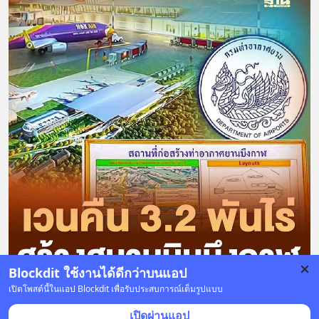
Blockdit ใช้งานได้ดีกว่าบนแอป
เปิดโพสต์นี้ในแอป Blockdit เพื่อรับประสบการณ์เต็มรูปแบบ
บันทึก
11
6
เปิดผ่านแอป