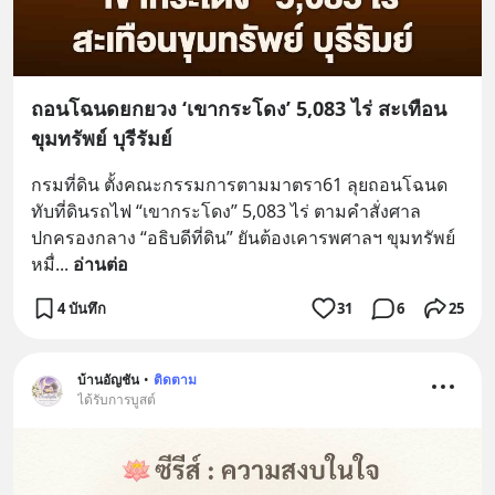
ถอนโฉนดยกยวง ‘เขากระโดง’ 5,083 ไร่ สะเทือน
ขุมทรัพย์ บุรีรัมย์
กรมที่ดิน ตั้งคณะกรรมการตามมาตรา61 ลุยถอนโฉนด 
ทับที่ดินรถไฟ “เขากระโดง” 5,083 ไร่ ตามคำสั่งศาล
ปกครองกลาง “อธิบดีที่ดิน” ยันต้องเคารพศาลฯ ขุมทรัพย์
หมื่
... 
อ่านต่อ
4 บันทึก
31
6
25
บ้านอัญชัน
•
ติดตาม
ได้รับการบูสต์