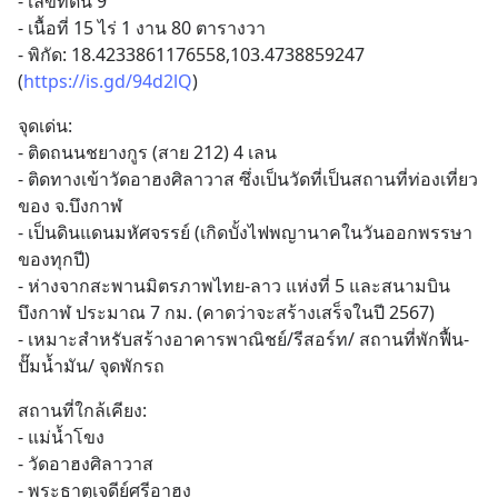
- เลขที่ดิน 9
- เนื้อที่ 15 ไร่ 1 งาน 80 ตารางวา
- พิกัด: 18.4233861176558,103.4738859247 
(
https://is.gd/94d2lQ
)
จุดเด่น:
- ติดถนนชยางกูร (สาย 212) 4 เลน
- ติดทางเข้าวัดอาฮงศิลาวาส ซึ่งเป็นวัดที่เป็นสถานที่ท่องเที่ยว
ของ จ.บึงกาฬ
- เป็นดินแดนมหัศจรรย์ (เกิดบั้งไฟพญานาคในวันออกพรรษา
ของทุกปี)
- ห่างจากสะพานมิตรภาพไทย-ลาว แห่งที่ 5 และสนามบิน
บึงกาฬ ประมาณ 7 กม. (คาดว่าจะสร้างเสร็จในปี 2567)
- เหมาะสำหรับสร้างอาคารพาณิชย์/รีสอร์ท/ สถานที่พักฟื้น-
ปั๊มน้ำมัน/ จุดพักรถ
สถานที่ใกล้เคียง:
- แม่น้ำโขง
- วัดอาฮงศิลาวาส
- พระธาตุเจดีย์ศรีอาฮง