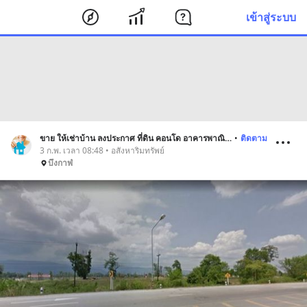
เข้าสู่ระบบ
ขาย ให้เช่าบ้าน ลงประกาศ ที่ดิน คอนโด อาคารพาณิชย์
•
ติดตาม
3 ก.พ. เวลา 08:48 • อสังหาริมทรัพย์
บึงกาฬ