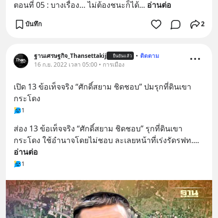
ตอนที่ 05 : บางเรื่อง… ไม่ต้องชนะก็ได้
... 
อ่านต่อ
บันทึก
2
ฐานเศรษฐกิจ_Thansettakij
•
ติดตาม
ยืนยันแล้ว
16 ก.ย. 2022 เวลา 05:00 • การเมือง
เปิด 13 ข้อเท็จจริง “ศักดิ์สยาม ชิดชอบ” ปมรุกที่ดินเขา
กระโดง
1
ส่อง 13 ข้อเท็จจริง “ศักดิ์สยาม ชิดชอบ” รุกที่ดินเขา
กระโดง ใช้อำนาจโดยไม่ชอบ ละเลยหน้าที่เร่งรัดรฟท.
... 
อ่านต่อ
1