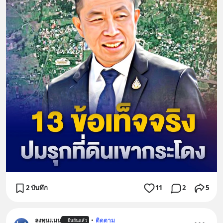
2 บันทึก
11
2
5
ลงทุนแมน
•
ติดตาม
ยืนยันแล้ว