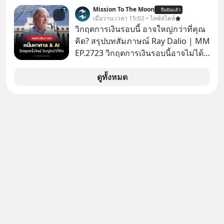
มูลค่ารวมเฉียด 4 แสนล้านบาท แต่รู้
Mission To The Moon
ยืนยันแล้ว
หรือไม่ว่า รายได้กว่า 85% กระจุกอยู่กับ
เมื่อวาน เวลา 15:02 • ไลฟ์สไตล์
ผู้ประกอบการรายใหญ่ และมีอัตราการ
วิกฤตการเงินรอบนี้ อาจใหญ่กว่าที่คุณ
เติบโตได้ถึง 16% ขณะที่ผู้ประกอบการ
คิด? สรุปบทสัมภาษณ์ Ray Dalio | MM
โฮสเทลและที่พักขนาดเล็ก ซึ่งมีสัดส่วน
EP.2723 วิกฤตการเงินรอบนี้อาจไม่ได้
ถึง 91% ของธุรกิจที่พักทั้งหมด กลับโต
เหมือนทุกครั้งที่เราเคยเจอ เมื่อ Ray
เพียง 1.3% เท่านั้น เกิดอะไรขึ้นกับที่พัก
Dalio ชายผู้เคยทำนายวิกฤตเศรษฐกิจ
ดูทั้งหมด
รายเล็ก ? อะไรคือข้อจำกัดที่ทำให้โต
มาแล้วหลายต่อหลายครั้ง ออกมาส่ง
ไม่สุด และต้องปลดล็อกกฎเกณฑ์ไหน
สัญญาณเตือนระเบิดเวลาลูกใหม่ที่
เพื่อให้รายเล็กเติบโตได้มากกว่าที่เป็น
กำลังก่อตัวขึ้น จาก "ระเบิดหนี้สิน
อยู่ ? Talk ลงทุนแมนชวนมาวิเคราะห์
มหาศาล" ผสานเข้ากับ "ฟองสบู่กระแส
เรื่องนี้ กับคุณนรี สุเนต์ตา นายกสมาคม
AI" ที่ผู้คนกำลังแห่ไล่ราคาอย่างบ้าคลั่ง
โฮสเทลและที่พักขนาดเล็ก
บทเรียนจากประวัติศาสตร์ 500 ปี บอก
(ประเทศไทย)
อะไรเรา? ระเบียบโลกกำลังจะเปลี่ยน
มือไปในทิศทางไหน? และเราควรรับมือ
อย่างไรก่อนที่ทุกอย่างจะสายเกินไป?
ร่วมเจาะลึกบทวิเคราะห์และข้อคิดการ
เงินฉบับ Dalio กันได้ใน EP. นี้
#RayDalio #สรุปบทเรียน #การเงินการ