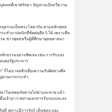
บุคคลที่เขาศรัทธา ปัญหาจะยิ่งทวีความ
่าบรรลุธรรมเป็นพระโสดาบัน ตามหลักพุทธ
ทำบาปหนักที่ขัดต่อศีล 5 ได้ เพราะศีล 
รรม ชาวพุทธหรือผู้ที่ศึกษาพุทธศาสนา
บหลักธรรมอย่างชัดเจน เช่น การรับรอง
อบต่อรัฐประหาร
นา” ก็ไม่อาจหลีกเลี่ยงความรับผิดทางศีล
กฏผ่านการกระทำ
ำปลาในเขตอภัยทานไปฆ่าและขาย แล้ว
ส เมื่อเจ้าอาวาสอ่านเอกสารรับรองและลง
นที เพราะมีการรับรู้ เห็นชอบ และ