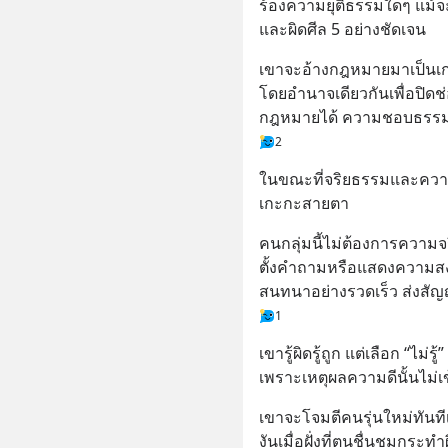
ร้องความยุติธรรมใดๆ แม้จะร
และผิดศีล 5 อย่างชัดเจน
เขาจะอ้างกฎหมายมาเป็นเกรา
โดยอำนาจเดียวกันเพื่อปิดช
กฎหมายได้ ความชอบธรรมในสิ
2
ในขณะที่จริยธรรมและควา
เกะกะสายตา
คนกลุ่มนี้ไม่ต้องการความจร
ตั้งคำถามหรือแสดงความสง
สนทนาอย่างรวดเร็ว ส่งสัญ
1
เขารู้ผิดรู้ถูก แต่เลือก “ไม่รู้” 
เพราะเหตุผลความดีนั้นไม่เ
เขาจะโจมตีคนรุ่นใหม่ทันที
งันเมื่อฝั่งที่ตนชื่นชมกระท