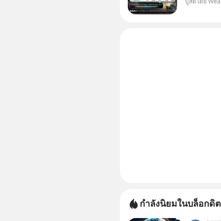
บูสต์โดย Wea
WealthX 
กำลังนิยมในบล็อกดิต