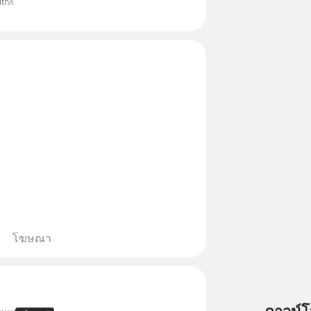
lthX
ถามเข้ามา
โฆษณา